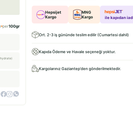
Hepsijet
MNG
Kargo
Kargo
ile kapıdan ia
n
per
100gr
Ort. 2-3 iş gününde teslim edilir (Cumartesi dahil)
Kapıda Ödeme ve Havale seçeneği yoktur.
hydrate)
Kargolarınız Gaziantep’den gönderilmektedir.