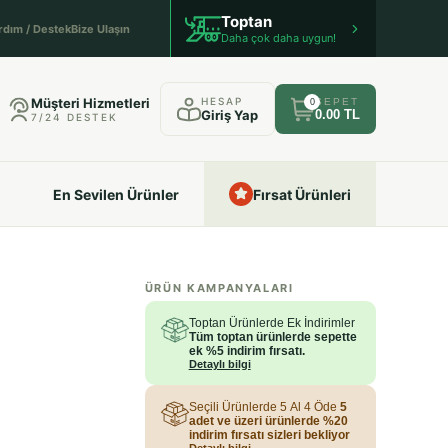
Toptan
rdım / Destek
Bize Ulaşın
Daha çok daha uygun!
Müşteri Hizmetleri
HESAP
SEPET
0
Giriş Yap
0.00 TL
7/24 DESTEK
En Sevilen Ürünler
Fırsat Ürünleri
ÜRÜN KAMPANYALARI
Toptan Ürünlerde Ek İndirimler
Tüm toptan ürünlerde sepette
ek %5 indirim fırsatı.
Detaylı bilgi
Seçili Ürünlerde 5 Al 4 Öde
5
adet ve üzeri ürünlerde %20
indirim fırsatı sizleri bekliyor