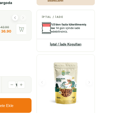
Detaylı bilgi
kargoda
İPTAL / İADE
%5’den fazla tüketilmemiş
 42.90
ise
14 gün içinde iade
 36.90
edebilirsiniz.
İptal / İade Koşulları
1
ete Ekle