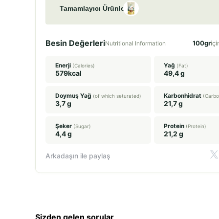
Tamamlayıcı Ürünler
Besin Değerleri
100gr
içi
Nutritional Information
Enerji
Yağ
(Calories)
(Fat)
579kcal
49,4 g
Doymuş Yağ
Karbonhidrat
(of which seturated)
(Carbo
3,7 g
21,7 g
Şeker
Protein
(Sugar)
(Protein)
4,4 g
21,2 g
Arkadaşın ile paylaş
Sizden gelen sorular