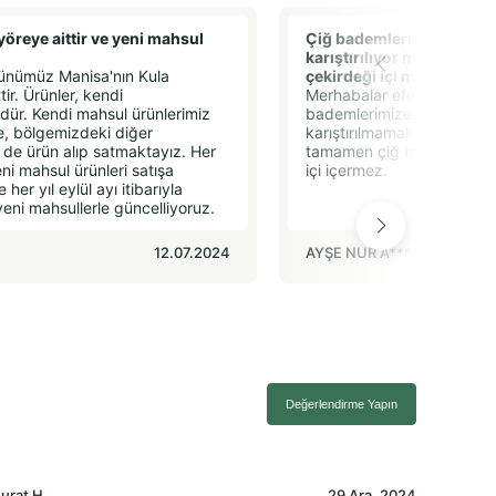
öreye aittir ve yeni mahsul
Çiğ bademlerinize kayısı
karıştırılıyor mu ve yoll
ünümüz Manisa'nın Kula
çekirdeği içi mi?
tir. Ürünler, kendi
Merhabalar efendim ,Hayır
ür. Kendi mahsul ürünlerimiz
bademlerimize kesinlikle k
e, bölgemizdeki diğer
karıştırılmamaktadır. Size
n de ürün alıp satmaktayız. Her
tamamen çiğ badem olup, 
i mahsul ürünleri satışa
içi içermez.
her yıl eylül ayı itibarıyla
yeni mahsullerle güncelliyoruz.
12.07.2024
AYŞE NUR A****
Değerlendirme Yapın
urat
H.
29 Ara, 2024