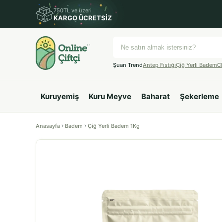
750TL ve üzeri
KARGO ÜCRETSİZ
Şuan Trend
Antep Fıstığı
Çiğ Yerli Badem
C
Kuruyemiş
Kuru Meyve
Baharat
Şekerleme
Anasayfa
Badem
Çiğ Yerli Badem 1Kg