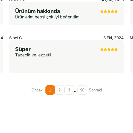
Ürünüm hakkında
Ürünlerim hepsi çok iyi beğendim
24
Sibel
C.
3 Eki, 2024
M
Süper
Tazecik ve lezzetli
...
Önceki
1
2
3
90
Sonraki