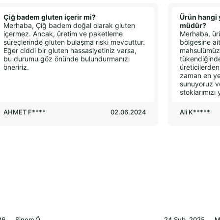
Çiğ badem gluten içerir mi?
Ürün hangi y
Merhaba, Çiğ badem doğal olarak gluten
müdür?
içermez. Ancak, üretim ve paketleme
Merhaba, ür
süreçlerinde gluten bulaşma riski mevcuttur.
bölgesine ait
Eğer ciddi bir gluten hassasiyetiniz varsa,
mahsulümüzd
bu durumu göz önünde bulundurmanızı
tükendiğind
öneririz.
üreticilerde
zaman en yen
sunuyoruz ve 
stoklarımızı 
AHMET F****
02.06.2024
Ali K*****
26
Sinem
Ö.
24 Şub, 2025
M