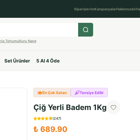
Siparişlerim
Kampanyalar
Hakkımızda
Ya
hia Tohumu
Kuru Nane
Set Ürünler
5 Al 4 Öde
En Çok Satan
Tavsiye Edilir
Çiğ Yerli Badem 1Kg
(
247
)
₺ 689.90