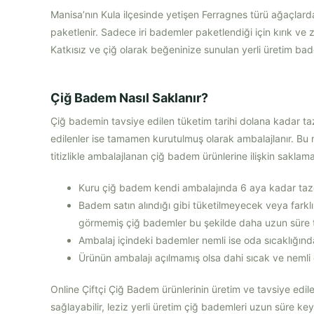
Manisa’nın Kula ilçesinde yetişen Ferragnes türü ağaçlar
paketlenir. Sadece iri bademler paketlendiği için kırık ve 
Katkısız ve çiğ olarak beğeninize sunulan yerli üretim badem
Çiğ Badem Nasıl Saklanır?
Çiğ bademin tavsiye edilen tüketim tarihi dolana kadar taz
edilenler ise tamamen kurutulmuş olarak ambalajlanır. Bu n
titizlikle ambalajlanan çiğ badem ürünlerine ilişkin saklama ö
Kuru çiğ badem kendi ambalajında 6 aya kadar tazel
Badem satın alındığı gibi tüketilmeyecek veya fark
görmemiş çiğ bademler bu şekilde daha uzun süre t
Ambalaj içindeki bademler nemli ise oda sıcaklığında
Ürünün ambalajı açılmamış olsa dahi sıcak ve nemli
Online Çiftçi Çiğ Badem ürünlerinin üretim ve tavsiye edile
sağlayabilir, leziz yerli üretim çiğ bademleri uzun süre keyif