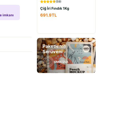
(
59
)
Çiğ İri Fındık 1Kg
691.9
TL
de imkanı
Paketleme
Serüveni
ŞİMDİ İZLE