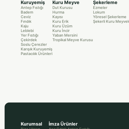
Kuruyemiş
Kuru Meyve
Şekerleme
Antep Fıstığı
Dut Kurusu
Ezmeler
Badem
Hurma
Lokum
Ceviz
Kayısı
Yöresel Şekerleme
Fındık
Kuru Erik
Şekerli Kuru Meyvel
Kaju
Kuru Üzüm
Leblebi
Kuru İncir
Yer Fıstığı
Yaban Mersini
Çekirdek
Tropikal Meyve Kurusu
Soslu Çerezler
Karışık Kuruyemiş
Pastacılık Ürünleri
Kurumsal
İmza Ürünler
Bize Ulaşın
Ana Çıtlak Antep Fıstığı