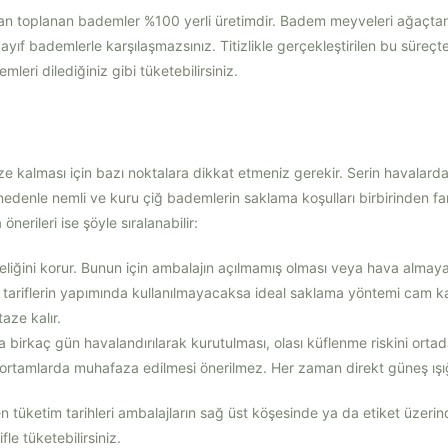
dan toplanan bademler %100 yerli üretimdir. Badem meyveleri ağaçtan 
zayıf bademlerle karşılaşmazsınız. Titizlikle gerçekleştirilen bu süre
leri dilediğiniz gibi tüketebilirsiniz.
e kalması için bazı noktalara dikkat etmeniz gerekir. Serin havalarda
edenle nemli ve kuru çiğ bademlerin saklama koşulları birbirinden far
nerileri ise şöyle sıralanabilir:
iğini korur. Bunun için ambalajın açılmamış olması veya hava almayac
lı tariflerin yapımında kullanılmayacaksa ideal saklama yöntemi cam
aze kalır.
 birkaç gün havalandırılarak kurutulması, olası küflenme riskini ortada
 ortamlarda muhafaza edilmesi önerilmez. Her zaman direkt güneş ışı
n tüketim tarihleri ambalajların sağ üst köşesinde ya da etiket üzerinde
le tüketebilirsiniz.