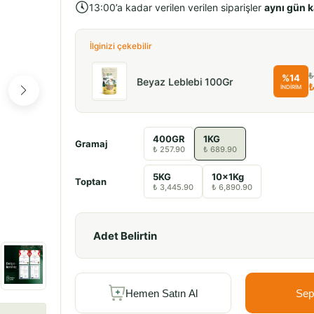
13:00’a kadar verilen verilen siparişler
aynı gün 
İlginizi çekebilir
₺ 32.90
₺
%
14
Beyaz Leblebi 100Gr
₺ 29.90
₺
İNDİRİM
400GR
1KG
Gramaj
₺ 257.90
₺ 689.90
5KG
10x1Kg
Toptan
₺ 3,445.90
₺ 6,890.90
Adet Belirtin
Hemen Satın Al
Sep