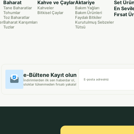
Baharat
Kahve ve Çaylar
Aktariye
Set Ürün
Tane Baharatlar
Kahveler
Bakım Yağları
En Sevil
Tohumlar
Bitkisel Çaylar
Bakım Ürünleri
Fırsat Ü
Toz Baharatlar
Faydalı Bitkiler
er
Baharat Karışımları
Kurutulmuş Sebzeler
Tuzlar
Tütsü
e-Bültene Kayıt olun
E-posta adresiniz
İndirimlerden ilk sen haberdar ol,
stoklar tükenmeden fırsatı yakala!