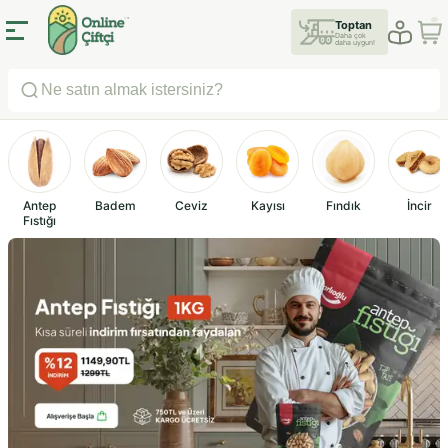
Toptan
Daha çok
daha uygun!
Antep
Badem
Ceviz
Kayısı
Fındık
İncir
Fıstığı