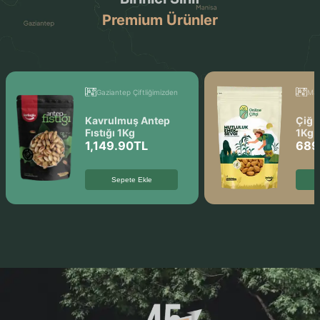
Premium Ürünler
Gaziantep Çiftliğimizden
Man
Kavrulmuş Antep
Çiğ 
Fıstığı 1Kg
1Kg
1,149.90
TL
689
Sepete Ekle