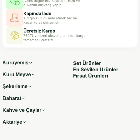
Adres bilgileriniz kaydedin, hızlı ve
sunuyor hem de ihtiyaç
güvenilir alışveriş yapın.
duyduğumuz enerjiyi veriyor.
Dünyanın en sağlıklı yemişleri
Kapında İade
arasında gösterilen çiğ badem,
Aldığınız ürünü iade etmek hiç bu
şüphesiz sağlıklı yaşam alışkanlıkları
kadar kolay olmamıştı.
arasında kalıcı yer edinmeyi hak
Ücretsiz Kargo
ediyor. Zira küçücük bademin
750TL ve üzeri alışverişlerinizde kargo
içeriğinde ihtiyacımız olan hemen
tamamen ücretsiz!
her şey en leziz haliyle bizi bekliyor.
Sağlıklı beslenmeye gönül verenlerin
çoktan keşfettiği ve kıymet verdiği
çiğ bademi biraz yakından tanıyalım,
Kuruyemiş
Set Ürünler
çiğ bademin faydaları nelermiş,
görelim.
En Sevilen Ürünler
Kuru Meyve
Fırsat Ürünleri
Şekerleme
Baharat
Kahve ve Çaylar
Aktariye