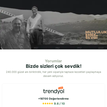
Yorumlar
Bizde sizleri çok sevdik!
240.000 güzel anı biriktirdik, her yeni siparişle taptaze lezzetleri paylaşmaya
devam ediyoruz.
+18700 Değerlendirme
9.6
/ 10