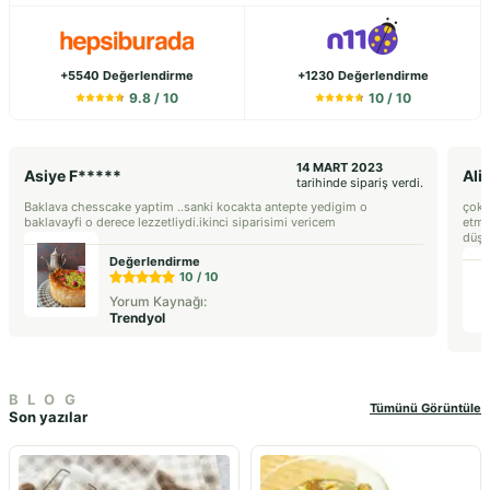
+5540 Değerlendirme
+1230 Değerlendirme
9.8
/ 10
10
/ 10
14 MART 2023
Asiye F*****
Ali
tarihinde sipariş verdi.
Baklava chesscake yaptim ..sanki kocakta antepte yedigim o
çok p
baklavayfi o derece lezzetliydi.ikinci siparisimi vericem
etme
düşt
Değerlendirme
10
/ 10
Yorum Kaynağı:
Trendyol
BLOG
Tümünü Görüntüle
Son yazılar