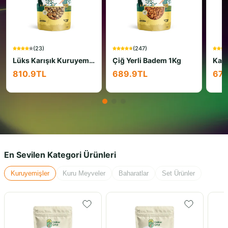
(
23
)
(
247
)
Lüks Karışık Kuruyemiş 1Kg
Çiğ Yerli Badem 1Kg
Kav
810.9
TL
689.9
TL
678
En Sevilen Kategori Ürünleri
Kuruyemişler
Kuru Meyveler
Baharatlar
Set Ürünler