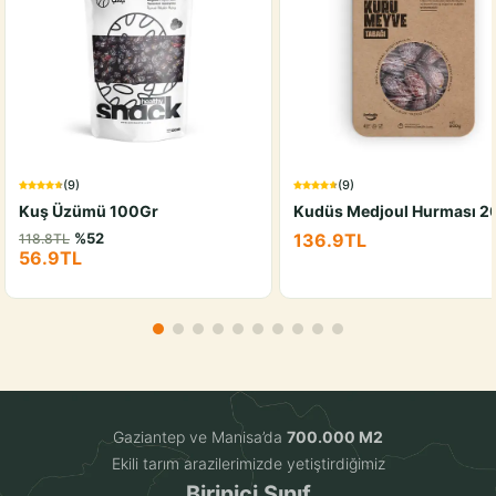
(
9
)
(
9
)
Kuş Üzümü 100Gr
Kudüs Medjoul Hurması 2
%
52
136.9
TL
118.8
TL
56.9
TL
Gaziantep ve Manisa’da
700.000 M2
Ekili tarım arazilerimizde yetiştirdiğimiz
Birinici Sınıf