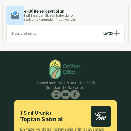
e-Bültene Kayıt olun
İndirimlerden ilk sen haberdar ol,
stoklar tükenmeden fırsatı yakala!
Kaydol
E-posta adresiniz
Sanayi mah. 60115 sok. No:1/205
Şehitkamil / Gaziantep
1.Sınıf Ürünleri
Toptan Satın al
En taze ve doğal kuruyemişlerimizi avantajlı