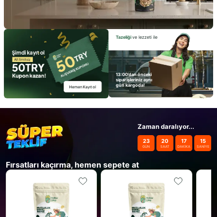
Tazeliği
ve lezzeti ile
13:00’dan önceki
siparişleriniz aynı
gün kargoda!
Zaman daralıyor...
23
20
17
15
GÜN
SAAT
DAKİKA
SANİYE
Fırsatları kaçırma, hemen sepete at