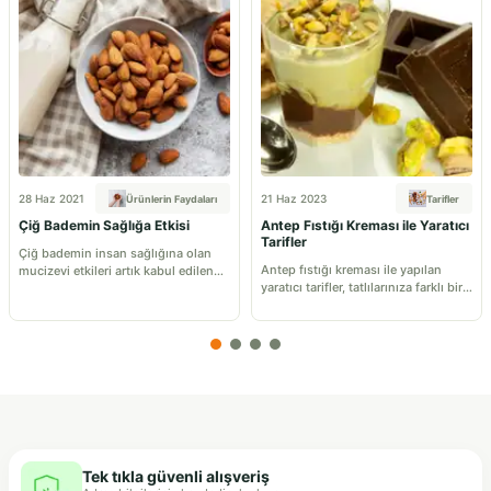
28 Haz 2021
21 Haz 2023
Ürünlerin Faydaları
Tarifler
Çiğ Bademin Sağlığa Etkisi
Antep Fıstığı Kreması ile Yaratıcı
Tarifler
Çiğ bademin insan sağlığına olan
Antep fıstığı kreması ile yapılan
mucizevi etkileri artık kabul edilen
yaratıcı tarifler, tatlılarınıza farklı bir
bir gerçek. Günde bir avuç çiğ
lezzet ve çıtırlık katmanızı sağlar.
badem tüketmeyi öneren uzmanlar;
beyin gelişimi, hafıza, saç sağlığı,
sindirim sistemi, kolesterol, kalp
sağlığı açısından bademin doğal bir
şifa kaynağı olduğunu vurguluyor.
Sağlıklı beslenme ve kaliteli yaşam
odağında günlük tükettiğimiz her
şeyin önemi büyük. Uzmanlara göre
doğa tam bir şifa kaynağı. Çiğ
badem bu kaynaklardan yalnızca biri
Tek tıkla güvenli alışveriş
olarak hem vitamin – mineral desteği