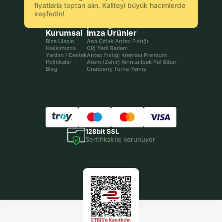
fiyatlarla toptan alın. Kaliteyi büyük hacimlerde
keşfedin!
Kurumsal
İmza Ürünler
Bize Ulaşın
Ana Çıtlak Antep Fıstığı
Hakkımızda
Çiğ Yerli Badem
Yardım / Destek
Antep Fıstığı Kreması Premium
Politikalar
Atom (Zehir) Kırmızı İpek Pul Biber
Blog
Cranberry Turna Yemiş
128bit SSL
Sertifikalı ile korunuyor