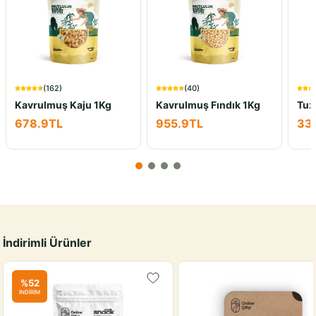
(
162
)
(
40
)
Kavrulmuş Kaju 1Kg
Kavrulmuş Fındık 1Kg
Tuzl
678.9
TL
955.9
TL
33
İndirimli Ürünler
%
52
İNDİRİM