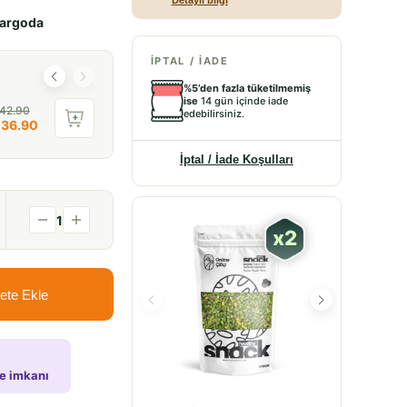
Detaylı bilgi
kargoda
İPTAL / İADE
%5’den fazla tüketilmemiş
ise
14 gün içinde iade
 42.90
edebilirsiniz.
 36.90
İptal / İade Koşulları
1
%
25
İNDİRİ
ete Ekle
de imkanı