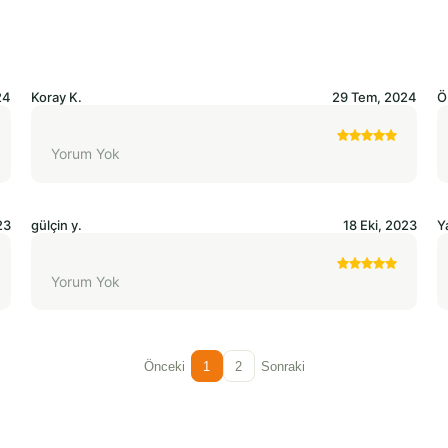
24
Koray
K.
29 Tem, 2024
Ö
Yorum Yok
23
gülçin
y.
18 Eki, 2023
Y
Yorum Yok
Önceki
1
2
Sonraki