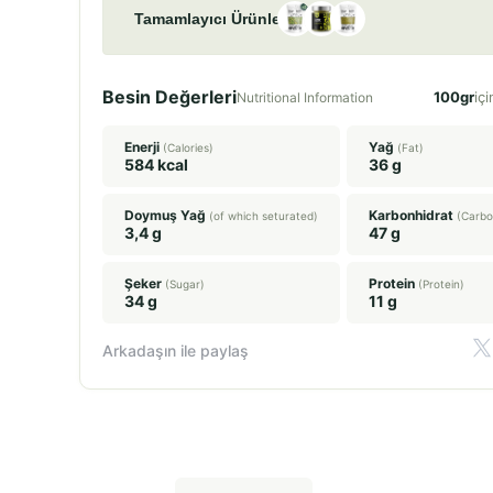
Tamamlayıcı Ürünler
Besin Değerleri
100gr
içi
Nutritional Information
Enerji
Yağ
(Calories)
(Fat)
584 kcal
36 g
Doymuş Yağ
Karbonhidrat
(of which seturated)
(Carbo
3,4 g
47 g
Şeker
Protein
(Sugar)
(Protein)
34 g
11 g
Arkadaşın ile paylaş