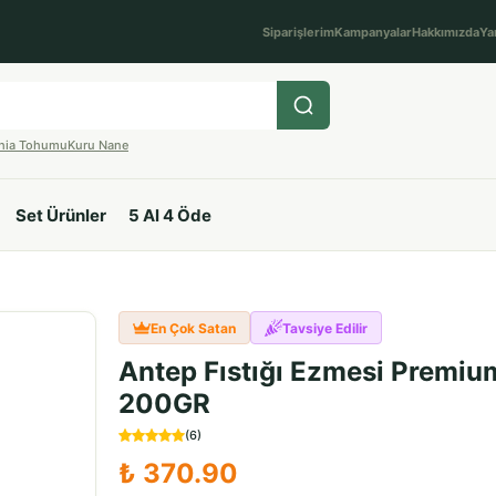
Siparişlerim
Kampanyalar
Hakkımızda
Ya
hia Tohumu
Kuru Nane
Set Ürünler
5 Al 4 Öde
En Çok Satan
Tavsiye Edilir
Antep Fıstığı Ezmesi Premiu
200GR
(
6
)
₺ 370.90