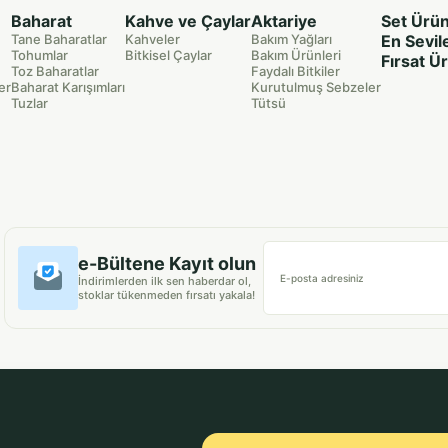
Baharat
Kahve ve Çaylar
Aktariye
Set Ürün
Tane Baharatlar
Kahveler
Bakım Yağları
En Sevil
Tohumlar
Bitkisel Çaylar
Bakım Ürünleri
Fırsat Ü
Toz Baharatlar
Faydalı Bitkiler
er
Baharat Karışımları
Kurutulmuş Sebzeler
Tuzlar
Tütsü
e-Bültene Kayıt olun
E-posta adresiniz
İndirimlerden ilk sen haberdar ol,
stoklar tükenmeden fırsatı yakala!