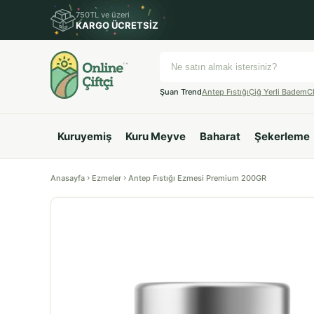
750TL ve üzeri
KARGO ÜCRETSİZ
Şuan Trend
Antep Fıstığı
Çiğ Yerli Badem
C
Kuruyemiş
Kuru Meyve
Baharat
Şekerleme
Anasayfa
Ezmeler
Antep Fıstığı Ezmesi Premium 200GR