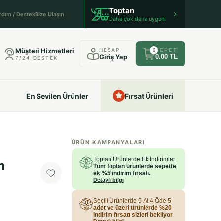
Toptan
rdım / Destek
Bize Ulaşın
Daha çok daha uygun!
Müşteri Hizmetleri
HESAP
SEPET
0
Giriş Yap
0.00 TL
7/24 DESTEK
En Sevilen Ürünler
Fırsat Ürünleri
ÜRÜN KAMPANYALARI
Toptan Ürünlerde Ek İndirimler
m
Tüm toptan ürünlerde sepette
ek %5 indirim fırsatı.
Detaylı bilgi
Seçili Ürünlerde 5 Al 4 Öde
5
adet ve üzeri ürünlerde %20
indirim fırsatı sizleri bekliyor