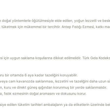
ın doğal yöntemlerle öğütülmesiyle elde edilen, yoğun lezzetli ve besl
rak tüketmek için mükemmel bir tercihtir. Antep Fıstığı Ezmesi, katkı 
esi için uygun saklama koşullarına dikkat edilmelidir. Türk Gıda Kodek
ru bir ortamda 6 aya kadar tazeliğini koruyabilir.
 veya cam kavanozda saklanması, lezzetini ve tazeliğini daha uzun s
in, kuru ve direkt güneş ışığından korunmuş bir yerde saklanmalıdır.
ı, fıstık ezmesinin doğal aromasını ve dokusunu korur.
iye edilen tüketim tarihleri ambalajların ya da etiketlerin üzerinde beli