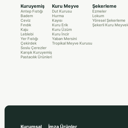
Kuruyemiş
Kuru Meyve
Şekerleme
Antep Fıstığı
Dut Kurusu
Ezmeler
Badem
Hurma
Lokum
Ceviz
Kayısı
Yöresel Şekerleme
Fındık
Kuru Erik
Şekerli Kuru Meyvel
Kaju
Kuru Üzüm
Leblebi
Kuru İncir
Yer Fıstığı
Yaban Mersini
Çekirdek
Tropikal Meyve Kurusu
Soslu Çerezler
Karışık Kuruyemiş
Pastacılık Ürünleri
Kurumsal
İmza Ürünler