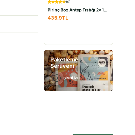
(
9
)
Pirinç Boz Antep Fıstığı 2x100Gr
435.9
TL
272.9
204.
Paketleme
Serüveni
ŞİMDİ İZLE