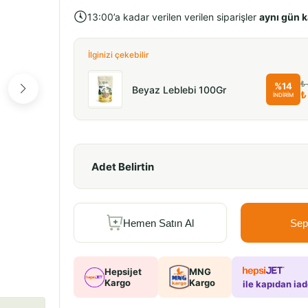
13:00’a kadar verilen verilen siparişler
aynı gün 
İlginizi çekebilir
₺ 32.90
₺
%
14
Beyaz Leblebi 100Gr
₺ 29.90
₺
İNDİRİM
Adet Belirtin
Hemen Satın Al
Sep
Hepsijet
MNG
Kargo
Kargo
ile kapıdan ia