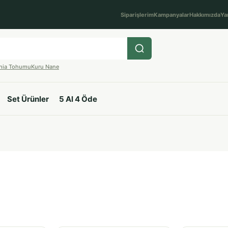
Siparişlerim
Kampanyalar
Hakkımızda
Ya
hia Tohumu
Kuru Nane
Set Ürünler
5 Al 4 Öde