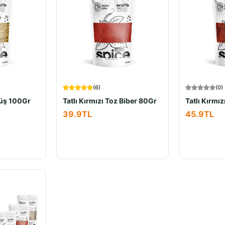
(
6
)
(
0
)
üş 100Gr
Tatlı Kırmızı Toz Biber 80Gr
39.9
TL
45.9
TL