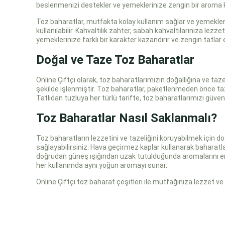
beslenmenizi destekler ve yemeklerinize zengin bir aroma 
Toz baharatlar, mutfakta kolay kullanım sağlar ve yemekleri
kullanılabilir. Kahvaltılık zahter, sabah kahvaltılarınıza lezz
yemeklerinize farklı bir karakter kazandırır ve zengin tatlar
Doğal ve Taze Toz Baharatlar
Online Çiftçi olarak, toz baharatlarımızın doğallığına ve taz
şekilde işlenmiştir. Toz baharatlar, paketlenmeden önce taze 
Tatlıdan tuzluya her türlü tarifte, toz baharatlarımızı güven
Toz Baharatlar Nasıl Saklanmalı?
Toz baharatların lezzetini ve tazeliğini koruyabilmek için d
sağlayabilirsiniz. Hava geçirmez kaplar kullanarak baharatlar
doğrudan güneş ışığından uzak tutulduğunda aromalarını en i
her kullanımda aynı yoğun aromayı sunar.
Online Çiftçi toz baharat çeşitleri ile mutfağınıza lezzet ve