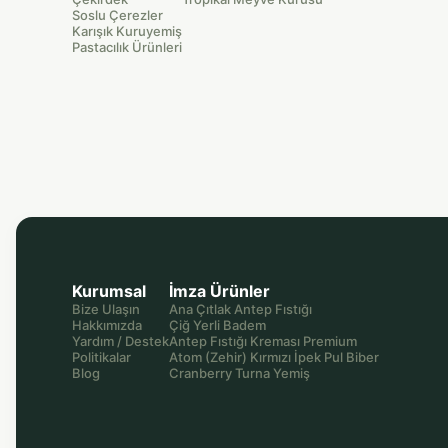
Soslu Çerezler
Karışık Kuruyemiş
Pastacılık Ürünleri
Kurumsal
İmza Ürünler
Bize Ulaşın
Ana Çıtlak Antep Fıstığı
Hakkımızda
Çiğ Yerli Badem
Yardım / Destek
Antep Fıstığı Kreması Premium
Politikalar
Atom (Zehir) Kırmızı İpek Pul Biber
Blog
Cranberry Turna Yemiş