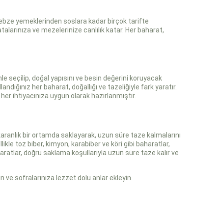
 sebze yemeklerinden soslara kadar birçok tarifte
latalarınıza ve mezelerinize canlılık katar. Her baharat,
le seçilip, doğal yapısını ve besin değerini koruyacak
dığınız her baharat, doğallığı ve tazeliğiyle fark yaratır.
 her ihtiyacınıza uygun olarak hazırlanmıştır.
 karanlık bir ortamda saklayarak, uzun süre taze kalmalarını
kle toz biber, kimyon, karabiber ve köri gibi baharatlar,
ratlar, doğru saklama koşullarıyla uzun süre taze kalır ve
n ve sofralarınıza lezzet dolu anlar ekleyin.