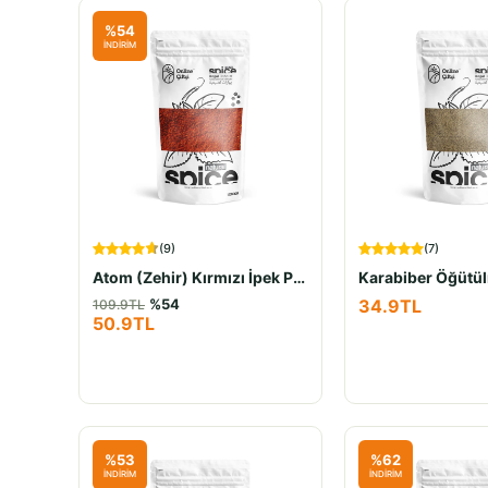
%
54
İNDİRİM
(
9
)
(
7
)
Atom (Zehir) Kırmızı İpek Pul Biber 80Gr
Karabiber Öğütü
%
54
34.9
TL
109.9
TL
50.9
TL
%
53
%
62
İNDİRİM
İNDİRİM