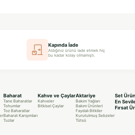
Kapında İade
Aldığınız ürünü iade etmek hiç
bu kadar kolay olmamıştı.
Baharat
Kahve ve Çaylar
Aktariye
Set Ürün
Tane Baharatlar
Kahveler
Bakım Yağları
En Sevil
Tohumlar
Bitkisel Çaylar
Bakım Ürünleri
Fırsat Ü
Toz Baharatlar
Faydalı Bitkiler
er
Baharat Karışımları
Kurutulmuş Sebzeler
Tuzlar
Tütsü