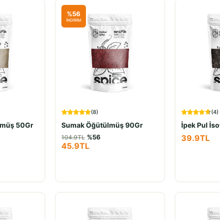
%
56
İNDİRİM
(
8
)
(
4
)
lmüş 50Gr
Sumak Öğütülmüş 90Gr
İpek Pul İs
%
56
39.9
TL
104.9
TL
45.9
TL