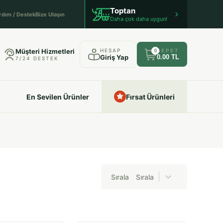
Toptan
rdım / Destek
Bize Ulaşın
Daha çok daha uygun!
Müşteri Hizmetleri
HESAP
SEPET
0
Giriş Yap
0.00 TL
7/24 DESTEK
En Sevilen Ürünler
Fırsat Ürünleri
Sırala
Sırala