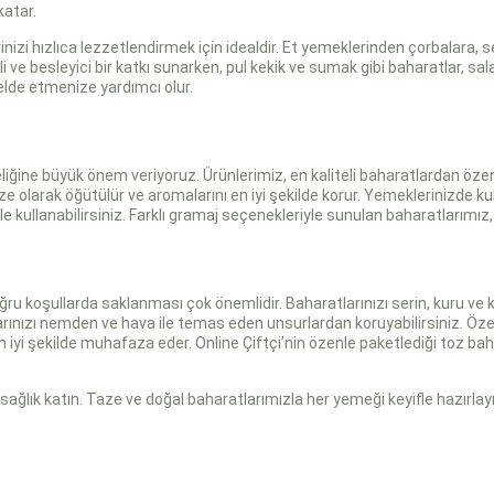
katar.
nizi hızlıca lezzetlendirmek için idealdir. Et yemeklerinden çorbalara,
etli ve besleyici bir katkı sunarken, pul kekik ve sumak gibi baharatlar, sa
 elde etmenize yardımcı olur.
eliğine büyük önem veriyoruz. Ürünlerimiz, en kaliteli baharatlardan özen
olarak öğütülür ve aromalarını en iyi şekilde korur. Yemeklerinizde kullan
le kullanabilirsiniz. Farklı gramaj seçenekleriyle sunulan baharatlarımız,
oğru koşullarda saklanması çok önemlidir. Baharatlarınızı serin, kuru ve
ınızı nemden ve hava ile temas eden unsurlardan koruyabilirsiniz. Özelli
yi şekilde muhafaza eder. Online Çiftçi’nin özenle paketlediği toz baha
 sağlık katın. Taze ve doğal baharatlarımızla her yemeği keyifle hazırlayı