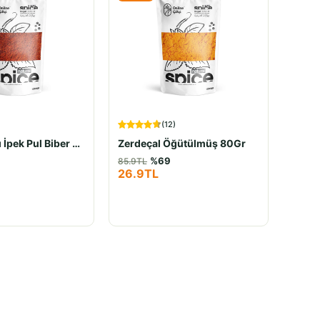
(
12
)
Tatlı Kırmızı İpek Pul Biber 80Gr
Zerdeçal Öğütülmüş 80Gr
%
69
85.9
TL
26.9
TL