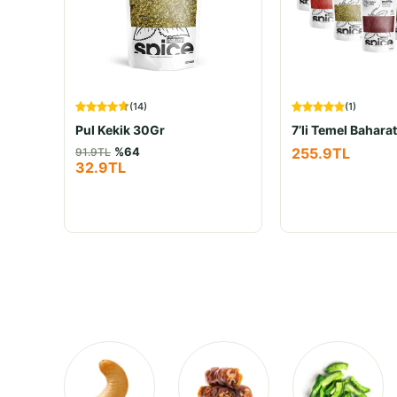
(
14
)
(
1
)
Pul Kekik 30Gr
%
64
255.9
TL
91.9
TL
32.9
TL