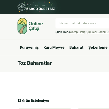
750TL ve üzeri
KARGO ÜCRETSİZ
Şuan Trend
Antep Fıstığı
Çiğ Yerli Badem
C
Kuruyemiş
Kuru Meyve
Baharat
Şekerleme
Toz Baharatlar
12 ürün listeleniyor