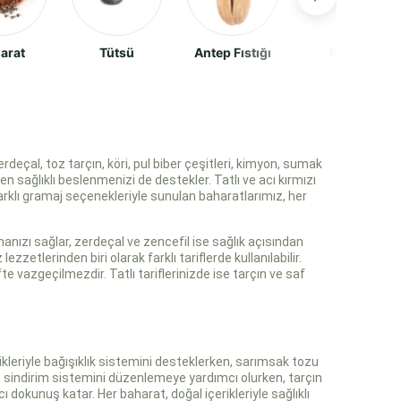
arat
Tütsü
Antep Fıstığı
Kayısı
eçal, toz tarçın, köri, pul biber çeşitleri, kimyon, sumak
 sağlıklı beslenmenizi de destekler. Tatlı ve acı kırmızı
arklı gramaj seçenekleriyle sunulan baharatlarımız, her
anızı sağlar, zerdeçal ve zencefil ise sağlık açısından
ezzetlerinden biri olarak farklı tariflerde kullanılabilir.
e vazgeçilmezdir. Tatlı tariflerinizde ise tarçın ve saf
kleriyle bağışıklık sistemini desteklerken, sarımsak tozu
yon, sindirim sistemini düzenlemeye yardımcı olurken, tarçın
cı dokunuş katar. Her baharat, doğal içerikleriyle sağlıklı