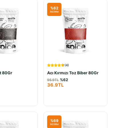
%
62
İNDİRİM
(
4
)
ot 80Gr
Acı Kırmızı Toz Biber 80Gr
%
62
95.9
TL
36.9
TL
%
69
İNDİRİM