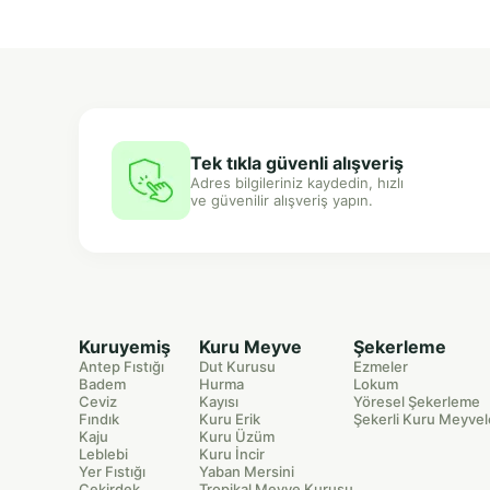
Tek tıkla güvenli alışveriş
Adres bilgileriniz kaydedin, hızlı
ve güvenilir alışveriş yapın.
Kuruyemiş
Kuru Meyve
Şekerleme
Antep Fıstığı
Dut Kurusu
Ezmeler
Badem
Hurma
Lokum
Ceviz
Kayısı
Yöresel Şekerleme
Fındık
Kuru Erik
Şekerli Kuru Meyvel
Kaju
Kuru Üzüm
Leblebi
Kuru İncir
Yer Fıstığı
Yaban Mersini
Çekirdek
Tropikal Meyve Kurusu