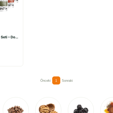
7’li Temel Baharat Seti – Doğal ve Katkısız Baharat Çeşitleri
Önceki
1
Sonraki