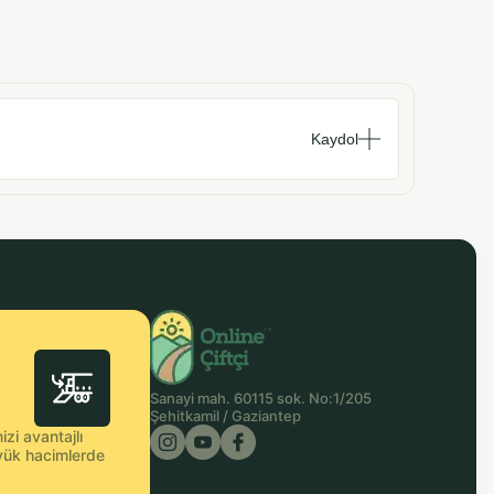
Kaydol
Sanayi mah. 60115 sok. No:1/205
Şehitkamil / Gaziantep
zi avantajlı
büyük hacimlerde