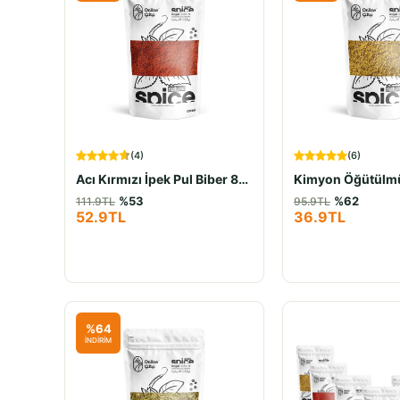
(
4
)
(
6
)
Acı Kırmızı İpek Pul Biber 80Gr
Kimyon Öğütülm
%
53
%
62
111.9
TL
95.9
TL
52.9
TL
36.9
TL
%
64
İNDİRİM