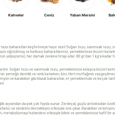
Kahveler
Ceviz
Yaban Mersini
Bah
 taze baharatları keşfetmeye hazır olun! Soğan tozu, sarımsak tozu, zerd
aze öğütülmüş ve katkısız baharatlarımız, yemeklerinize lezzet katarken
ürün yelpazemiz, her damak zevkine hitap eder. 80 gr’dan 1 kg’a kadar f
 getirir. Soğan tozu ve sarımsak tozu, yemeklerinize kolayca lezzet katm
eri, her yemeğe derinlik ve renk katarken, köri, Hint mutfağının vazgeçilmez l
yon ve karabiber gibi klasik baharatlar, et yemeklerinde ve birçok tarift
rır.
lık açısından da pek çok fayda sunar. Zerdeçal, güçlü antioksidan özelli
rahatlatıcı ve sindirimi destekleyici etkisiyle öne çıkar. Karabiber ve kim
, metabolizmayı hızlandırıcı etkisiyle bilinir ve yemeklerinize hafif bir a