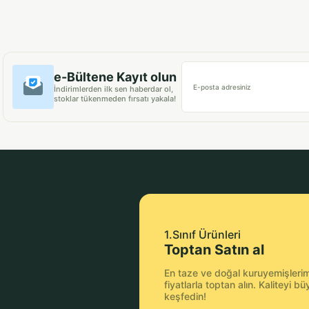
e-Bültene Kayıt olun
E-posta adresiniz
İndirimlerden ilk sen haberdar ol,
stoklar tükenmeden fırsatı yakala!
1.Sınıf Ürünleri
Toptan Satın al
En taze ve doğal kuruyemişlerimi
fiyatlarla toptan alın. Kaliteyi 
keşfedin!