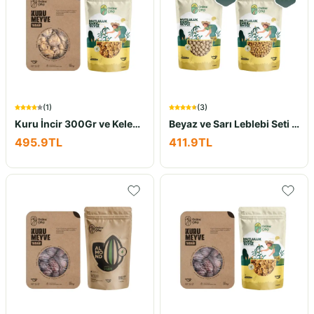
(
1
)
(
3
)
Kuru İncir 300Gr ve Kelebek Ceviz İçi 500Gr İkili Set
Beyaz ve Sarı Leblebi Seti 10x100Gr
495.9
TL
411.9
TL