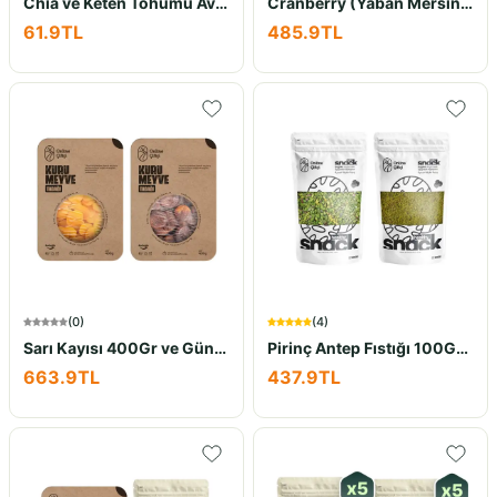
Chia ve Keten Tohumu Avantaj Seti 2x100Gr
Cranberry (Yaban Mersini) 500Gr ve Çiğ Kaju 400Gr İkili Set
61.9
TL
485.9
TL
(
0
)
(
4
)
Sarı Kayısı 400Gr ve Günkurusu Kayısı 400Gr İkili Set
Pirinç Antep Fıstığı 100Gr ve Toz Antep Fıstığı 100Gr İkili Set
663.9
TL
437.9
TL