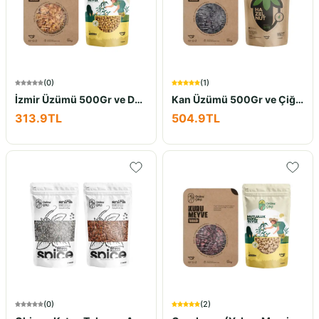
(
0
)
(
1
)
İzmir Üzümü 500Gr ve Dağlı Sarı Leblebi 5×100Gr İkili Set
Kan Üzümü 500Gr ve Çiğ Fındık 400Gr İkili Set
313.9
TL
504.9
TL
(
0
)
(
2
)