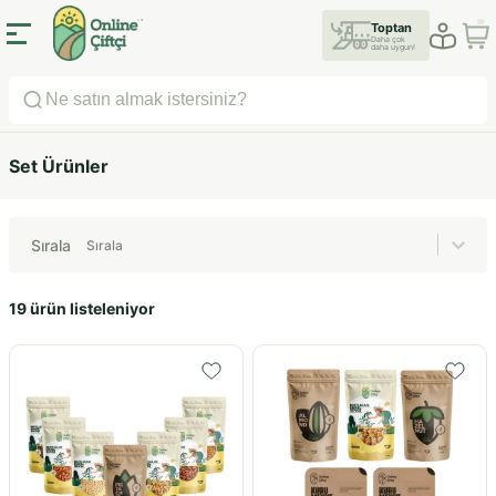
Toptan
Daha çok
daha uygun!
Set Ürünler
Sırala
Sırala
19 ürün listeleniyor