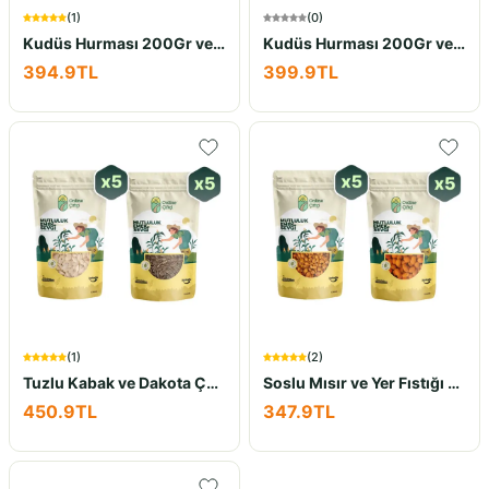
(
1
)
(
0
)
Kudüs Hurması 200Gr ve Çiğ Badem 400Gr İkili Set
Kudüs Hurması 200Gr ve Kelebek Ceviz İçi 500Gr İkili Set
394.9
TL
399.9
TL
(
1
)
(
2
)
Tuzlu Kabak ve Dakota Çekirdeği Avantaj Seti 10x100Gr
Soslu Mısır ve Yer Fıstığı Avantaj Seti 10×100Gr
450.9
TL
347.9
TL