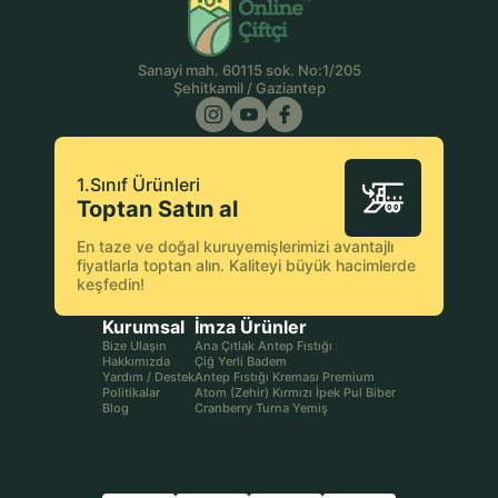
Sanayi mah. 60115 sok. No:1/205
Şehitkamil / Gaziantep
1.Sınıf Ürünleri
Toptan Satın al
En taze ve doğal kuruyemişlerimizi avantajlı
fiyatlarla toptan alın. Kaliteyi büyük hacimlerde
keşfedin!
Kurumsal
İmza Ürünler
Bize Ulaşın
Ana Çıtlak Antep Fıstığı
Hakkımızda
Çiğ Yerli Badem
Yardım / Destek
Antep Fıstığı Kreması Premium
Politikalar
Atom (Zehir) Kırmızı İpek Pul Biber
Blog
Cranberry Turna Yemiş