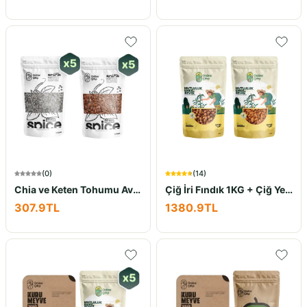
(
0
)
(
14
)
Chia ve Keten Tohumu Avantaj Seti 10x100Gr
Çiğ İri Fındık 1KG + Çiğ Yerli Badem 1KG
307.9
TL
1380.9
TL