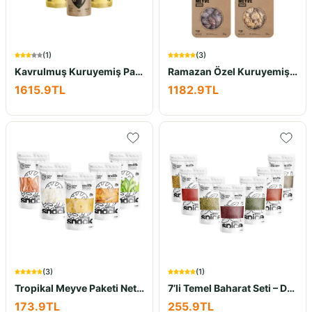
(
1
)
(
3
)
Kavrulmuş Kuruyemiş Paketi NET 2.2Kg
Ramazan Özel Kuruyemiş Seti Net 1.8 KG
1615.9
TL
1182.9
TL
(
3
)
(
1
)
Tropikal Meyve Paketi Net 350Gr
7’li Temel Baharat Seti – Doğal ve Katkısız Baharat Çeşitleri
173.9
TL
255.9
TL