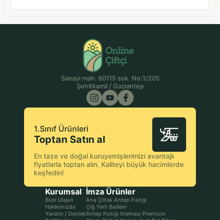
Sanayi mah. 60115 sok. No:1/205
Şehitkamil / Gaziantep
1.Sınıf Ürünleri
Toptan Satın al
En taze ve doğal kuruyemişlerimizi avantajlı
fiyatlarla toptan alın. Kaliteyi büyük hacimlerde
keşfedin!
Kurumsal
İmza Ürünler
Bize Ulaşın
Ana Çıtlak Antep Fıstığı
Hakkımızda
Çiğ Yerli Badem
Yardım / Destek
Antep Fıstığı Kreması Premium