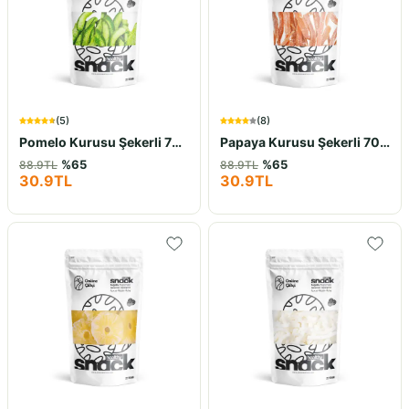
(
5
)
(
8
)
Pomelo Kurusu Şekerli 70Gr
Papaya Kurusu Şekerli 70Gr
%
65
%
65
88.9
TL
88.9
TL
30.9
TL
30.9
TL