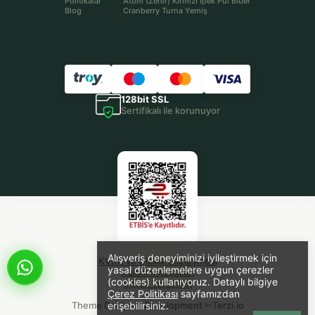
Politikalar
Atom (Zehir) Kırmızı İpek Pul Biber
Blog
Cranberry Turna Yemiş
128bit SSL
Sertifikalı ile korunuyor
Alışveriş deneyiminizi iyileştirmek için
KVKK ve Gizlilik Sözleşmesi
yasal düzenlemelere uygun çerezler
Kulanım Koşulları
(cookies) kullanıyoruz. Detaylı bilgiye
Çerez Tercihleri
Çerez Politikası
sayfamızdan
Theme Design & Development
erişebilirsiniz.
✄Terzi.io