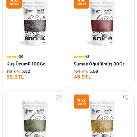
%
52
%
56
İNDİRİM
İNDİRİM
(
9
)
(
8
)
Kuş Üzümü 100Gr
Sumak Öğütülmüş 90Gr
%
52
%
56
118.8
TL
104.9
TL
56.9
TL
45.9
TL
%
62
İNDİRİM