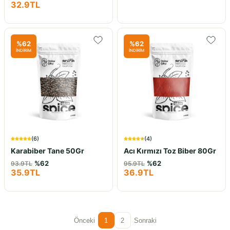
32.9
TL
%
62
%
62
İNDİRİM
İNDİRİM
(
6
)
(
4
)
Karabiber Tane 50Gr
Acı Kırmızı Toz Biber 80Gr
%
62
%
62
93.9
TL
95.9
TL
35.9
TL
36.9
TL
Önceki
1
2
Sonraki