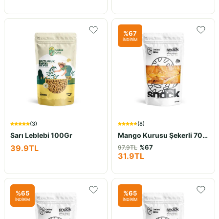
%
67
İNDİRİM
(
3
)
(
8
)
Sarı Leblebi 100Gr
Mango Kurusu Şekerli 70Gr
39.9
TL
%
67
97.9
TL
31.9
TL
%
65
%
65
İNDİRİM
İNDİRİM