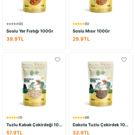
(
0
)
(
5
)
Soslu Yer Fıstığı 100Gr
Soslu Mısır 100Gr
39.9
TL
29.9
TL
(
1
)
(
9
)
Tuzlu Kabak Çekirdeği 100Gr
Dakota Tuzlu Çekirdek 100Gr
57.9
TL
32.9
TL