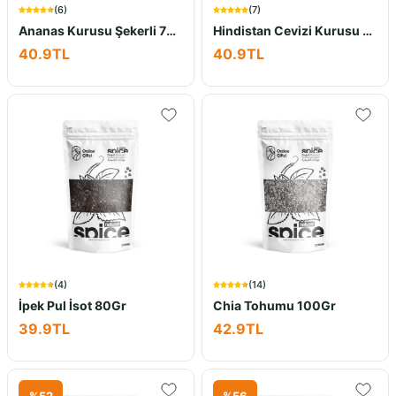
(
6
)
(
7
)
Ananas Kurusu Şekerli 70Gr
Hindistan Cevizi Kurusu 70Gr
40.9
TL
40.9
TL
(
4
)
(
14
)
İpek Pul İsot 80Gr
Chia Tohumu 100Gr
39.9
TL
42.9
TL