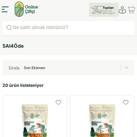
Toptan
Daha çok
daha uygun!
5Al4Öde
Sırala
Son Eklenen
20 ürün listeleniyor