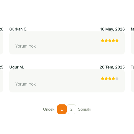
26
Gürkan
Ö.
16 May, 2026
f
Yorum Yok
25
Uğur
M.
26 Tem, 2025
T
Yorum Yok
Önceki
1
2
Sonraki