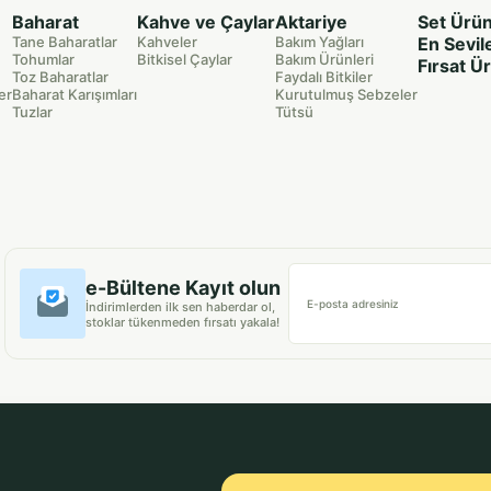
Baharat
Kahve ve Çaylar
Aktariye
Set Ürün
Tane Baharatlar
Kahveler
Bakım Yağları
En Sevil
Tohumlar
Bitkisel Çaylar
Bakım Ürünleri
Fırsat Ü
Toz Baharatlar
Faydalı Bitkiler
er
Baharat Karışımları
Kurutulmuş Sebzeler
Tuzlar
Tütsü
e-Bültene Kayıt olun
E-posta adresiniz
İndirimlerden ilk sen haberdar ol,
stoklar tükenmeden fırsatı yakala!