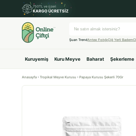
750TL ve üzeri
KARGO ÜCRETSİZ
Şuan Trend
Antep Fıstığı
Çiğ Yerli Badem
C
Kuruyemiş
Kuru Meyve
Baharat
Şekerleme
Anasayfa
Tropikal Meyve Kurusu
Papaya Kurusu Şekerli 70Gr