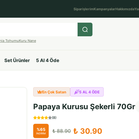
Siparişlerim
Kampanyalar
Hakkımızda
Ya
hia Tohumu
Kuru Nane
Set Ürünler
5 Al 4 Öde
En Çok Satan
5 AL 4 ÖDE
Papaya Kurusu Şekerli 70Gr
(
8
)
₺ 30.90
%
65
₺ 88.90
İNDİRİM