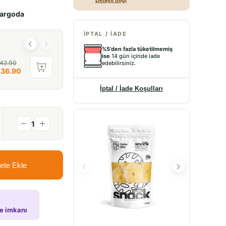
Detaylı bilgi
kargoda
İPTAL / İADE
%5’den fazla tüketilmemiş
ise
14 gün içinde iade
 42.90
edebilirsiniz.
 36.90
İptal / İade Koşulları
1
%
65
İNDİRİ
ete Ekle
de imkanı