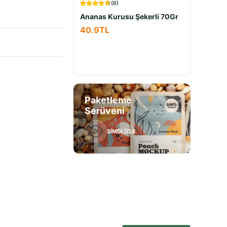
(
6
)
Ananas Kurusu Şekerli 70Gr
Pomel
40.9
TL
88.9
T
30.9
Paketleme
Serüveni
ŞİMDİ İZLE