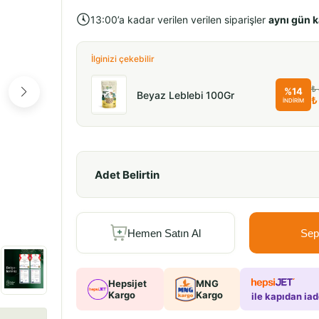
13:00’a kadar verilen verilen siparişler
aynı gün 
İlginizi çekebilir
₺ 32.90
₺
%
14
Beyaz Leblebi 100Gr
₺ 29.90
₺
İNDİRİM
Adet Belirtin
Hemen Satın Al
Sep
Hepsijet
MNG
Kargo
Kargo
ile kapıdan ia