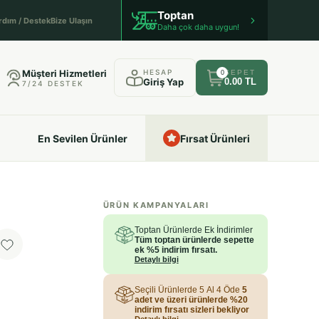
Toptan
rdım / Destek
Bize Ulaşın
Daha çok daha uygun!
Müşteri Hizmetleri
HESAP
SEPET
0
Giriş Yap
0.00 TL
7/24 DESTEK
En Sevilen Ürünler
Fırsat Ürünleri
ÜRÜN KAMPANYALARI
Toptan Ürünlerde Ek İndirimler
Tüm toptan ürünlerde sepette
ek %5 indirim fırsatı.
Detaylı bilgi
Seçili Ürünlerde 5 Al 4 Öde
5
adet ve üzeri ürünlerde %20
indirim fırsatı sizleri bekliyor