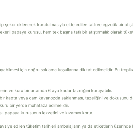
p şeker eklenerek kurutulmasıyla elde edilen tatlı ve egzotik bir atışt
kerli papaya kurusu, hem tek başına tatlı bir atıştırmalık olarak tüketil
abilmesi için doğru saklama koşullarına dikkat edilmelidir. Bu tropikal
rin ve kuru bir ortamda 6 aya kadar tazeliğini koruyabilir.
bir kapta veya cam kavanozda saklanması, tazeliğini ve dokusunu 
 kuru bir yerde muhafaza edilmelidir.
ı, papaya kurusunun lezzetini ve kıvamını korur.
vsiye edilen tüketim tarihleri ambalajların ya da etiketlerin üzerinde be