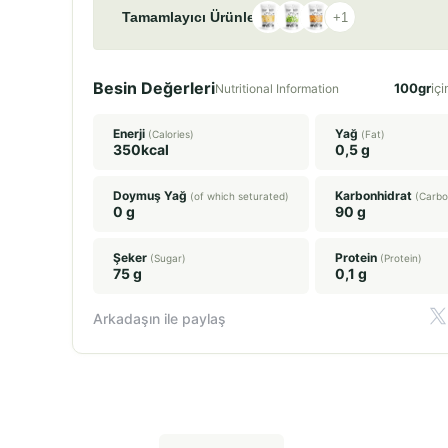
Tamamlayıcı Ürünler
+
1
Besin Değerleri
100gr
içi
Nutritional Information
Enerji
Yağ
(Calories)
(Fat)
350kcal
0,5 g
Doymuş Yağ
Karbonhidrat
(of which seturated)
(Carbo
0 g
90 g
Şeker
Protein
(Sugar)
(Protein)
75 g
0,1 g
Arkadaşın ile paylaş