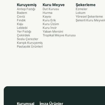
Kuruyemiş
Kuru Meyve
Şekerleme
Antep Fıstığı
Dut Kurusu
Ezmeler
Badem
Hurma
Lokum
Ceviz
Kayısı
Yöresel Şekerleme
Fındık
Kuru Erik
Şekerli Kuru Meyvel
Kaju
Kuru Üzüm
Leblebi
Kuru İncir
Yer Fıstığı
Yaban Mersini
Çekirdek
Tropikal Meyve Kurusu
Soslu Çerezler
Karışık Kuruyemiş
Pastacılık Ürünleri
Kurumsal
İmza Ürünler