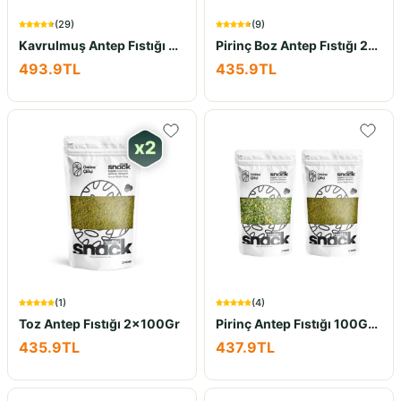
(
29
)
(
9
)
Kavrulmuş Antep Fıstığı 400Gr
Pirinç Boz Antep Fıstığı 2x100Gr
493.9
TL
435.9
TL
(
1
)
(
4
)
Toz Antep Fıstığı 2x100Gr
Pirinç Antep Fıstığı 100Gr ve Toz Antep Fıstığı 100Gr İkili Set
435.9
TL
437.9
TL