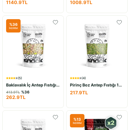
1140.9
TL
1008.9
TL
%
36
İNDİRİM
(
5
)
(
4
)
Baklavalık İç Antep Fıstığı 100Gr
Pirinç Boz Antep Fıstığı 100Gr
%
36
217.9
TL
413.9
TL
262.9
TL
%
13
İNDİRİM