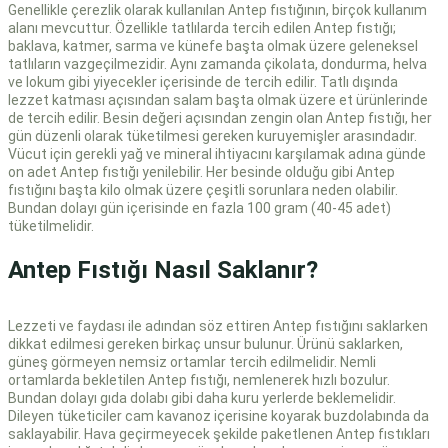
Genellikle çerezlik olarak kullanılan Antep fıstığının, birçok kullanım
alanı mevcuttur. Özellikle tatlılarda tercih edilen Antep fıstığı;
baklava, katmer, sarma ve künefe başta olmak üzere geleneksel
tatlıların vazgeçilmezidir. Aynı zamanda çikolata, dondurma, helva
ve lokum gibi yiyecekler içerisinde de tercih edilir. Tatlı dışında
lezzet katması açısından salam başta olmak üzere et ürünlerinde
de tercih edilir. Besin değeri açısından zengin olan Antep fıstığı, her
gün düzenli olarak tüketilmesi gereken kuruyemişler arasındadır.
Vücut için gerekli yağ ve mineral ihtiyacını karşılamak adına günde
on adet Antep fıstığı yenilebilir. Her besinde olduğu gibi Antep
fıstığını başta kilo olmak üzere çeşitli sorunlara neden olabilir.
Bundan dolayı gün içerisinde en fazla 100 gram (40-45 adet)
tüketilmelidir.
Antep Fıstığı Nasıl Saklanır?
Lezzeti ve faydası ile adından söz ettiren Antep fıstığını saklarken
dikkat edilmesi gereken birkaç unsur bulunur. Ürünü saklarken,
güneş görmeyen nemsiz ortamlar tercih edilmelidir. Nemli
ortamlarda bekletilen Antep fıstığı, nemlenerek hızlı bozulur.
Bundan dolayı gıda dolabı gibi daha kuru yerlerde beklemelidir.
Dileyen tüketiciler cam kavanoz içerisine koyarak buzdolabında da
saklayabilir. Hava geçirmeyecek şekilde paketlenen Antep fıstıkları