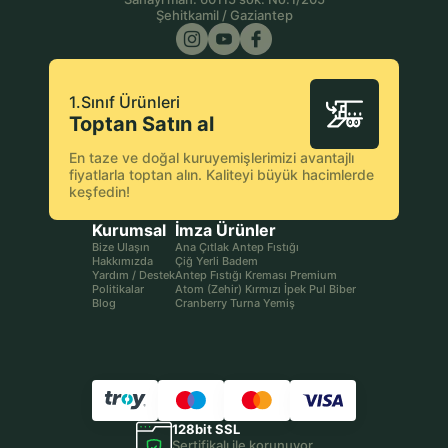
Şehitkamil / Gaziantep
1.Sınıf Ürünleri
Toptan Satın al
En taze ve doğal kuruyemişlerimizi avantajlı
fiyatlarla toptan alın. Kaliteyi büyük hacimlerde
keşfedin!
Kurumsal
İmza Ürünler
Bize Ulaşın
Ana Çıtlak Antep Fıstığı
Hakkımızda
Çiğ Yerli Badem
Yardım / Destek
Antep Fıstığı Kreması Premium
Politikalar
Atom (Zehir) Kırmızı İpek Pul Biber
Blog
Cranberry Turna Yemiş
128bit SSL
Sertifikalı ile korunuyor