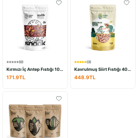
(
0
)
(
3
)
Kırmızı İç Antep Fıstığı 100Gr
Kavrulmuş Siirt Fıstığı 400Gr
171.9
TL
448.9
TL