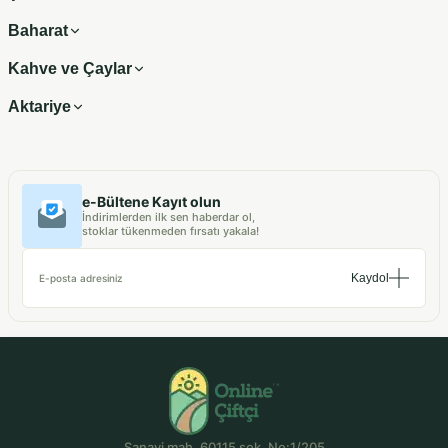
Baharat
Kahve ve Çaylar
Aktariye
e-Bültene Kayıt olun
İndirimlerden ilk sen haberdar ol,
stoklar tükenmeden fırsatı yakala!
Kaydol
E-posta adresiniz
Sanayi mah. 60115 sok. No:1/205