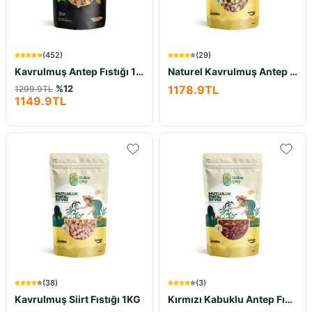
(
452
)
(
29
)
Kavrulmuş Antep Fıstığı 1Kg
Naturel Kavrulmuş Antep Fıstığı 1KG
%
12
1178.9
TL
1299.9
TL
1149.9
TL
(
38
)
(
3
)
Kavrulmuş Siirt Fıstığı 1KG
Kırmızı Kabuklu Antep Fıstığı 1Kg