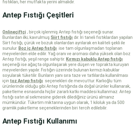
fıstıkları, her mutfakta yerini almalıdır.
Antep Fıstığı Çeşitleri
Onlineçiftçi
, birçok işlenmiş Antep fıstığı seçeneği sunar.
Bunlardan ilki; kavrulmuş
Siirt fıstığı
dır. İri taneli fıstıklardan yapılan
Siirt fıstığı, çürük ve bozuk olanlardan ayrılarak en kaliteli şekli ile
sunulur.
Boz iç Antep fıstığı
ise tam olgunlaşmadan toplanan
meyvelerden elde edilir. Yağ oranı ve aroması daha yüksek olan boz
Antep fıstığı, yeşil renge sahiptir.
Kırmızı kabuklu Antep fıstığı
seçeneği ise ağaçta olgunlaşarak yere düşen ve toprakta kuruyan
meyvelerden yapılır. Fıstığın üzerinde bulunan kırmızı kabuklar
soyularak tüketilir. Bunların yanı sıra taze ve tatlılarda kullanılması
için
toz Antep fıstığı
seçenekleri de mevcuttur. Karlıoğlu tüm
ürünlerinde olduğu gibi Antep fıstığında da doğal ürünler kullanarak,
paketleme esnasında hiçbir zararlı katkı maddesi kullanmaz.
Antep
fıstığı satın al
sekmesine giderek dilediğiniz ürünü almanız
mümkündür. Tüketim miktarına uygun olarak, 1 kiloluk ya da 500
gramlık paketleme seçeneklerinden biri tercih edilebilir.
Antep Fıstığı Kullanımı