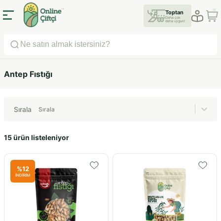
Toptan
Daha çok
daha uygun!
Antep Fıstığı
Sırala
Sırala
15 ürün listeleniyor
%
12
İNDİRİM