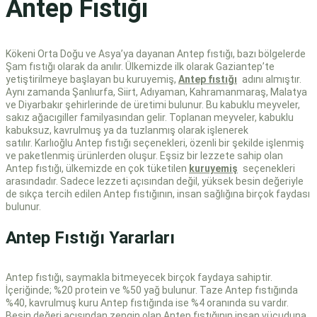
Antep Fıstığı
Kökeni Orta Doğu ve Asya’ya dayanan Antep fıstığı, bazı bölgelerde
Şam fıstığı olarak da anılır. Ülkemizde ilk olarak Gaziantep’te
yetiştirilmeye başlayan bu kuruyemiş,
Antep fıstığı
adını almıştır.
Aynı zamanda Şanlıurfa, Siirt, Adıyaman, Kahramanmaraş, Malatya
ve Diyarbakır şehirlerinde de üretimi bulunur. Bu kabuklu meyveler,
sakız ağacıgiller familyasından gelir. Toplanan meyveler, kabuklu
kabuksuz, kavrulmuş ya da tuzlanmış olarak işlenerek
satılır.
Karlıoğlu Antep fıstığı
seçenekleri, özenli bir şekilde işlenmiş
ve paketlenmiş ürünlerden oluşur. Eşsiz bir lezzete sahip olan
Antep fıstığı, ülkemizde en çok tüketilen
kuruyemiş
seçenekleri
arasındadır. Sadece lezzeti açısından değil, yüksek besin değeriyle
de sıkça tercih edilen Antep fıstığının, insan sağlığına birçok faydası
bulunur.
Antep Fıstığı Yararları
Antep fıstığı, saymakla bitmeyecek birçok faydaya sahiptir.
İçeriğinde; %20 protein ve %50 yağ bulunur. Taze Antep fıstığında
%40, kavrulmuş kuru Antep fıstığında ise %4 oranında su vardır.
Besin değeri açısından zengin olan Antep fıstığının insan vücuduna