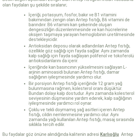
olan faydaları şu şekilde sıralanır;
İçeriği; potasyum, fosfor, bakır ve B1 vitamini
bakımından zengin olan Antep fıstığı, B6 vitamini de
barındırır. B6 vitamini kan şekerinde oluşan
dengesizliğin düzenlenmesinde ve kan hücrelerine
oksijen taşımaya yarayan hemoglobinin üretilmesinde
destekleyicidir.
Antioksidan deposu olarak adlandırılan Antep fıstığı,
özellikle göz sağlığı için fayda sağlar. Aynı zamanda
kalp sağlığı için fayda sağlayan polifenol ve tokoferolü
antioksidanlarını da içerir.
İçeriğinde kan basıncının yükselmesini sağlayan L-
arjinin aminoasidi bulunan Antep fıstığı, damar
sağlığının iyileşmesinde yardımcı olur.
Bir porsiyon Antep fıstığı içeriğinde 12 gram yağ
bulunmasına rağmen, kolesterol oranı düşüktür.
Bundan dolayı kalp dostudur. Aynı zamanda kolesterol
seviyesinin düşmesine yardım ederek, kalp sağlığının
iyileşmesinde yardımcı rol oynar.
Çoklu ve tekli doymamış yağ asitleri içeren Antep
fıstığı, cildin nemlenmesine yardımcı olur. Aynı
zamanda yağı kullanılan Antep fıstığı, masaj sırasında
sıklıkla tercih edilir.
Bu faydalar göz önüne alındığında kalitenin adresi
Karlıoğlu
Antep