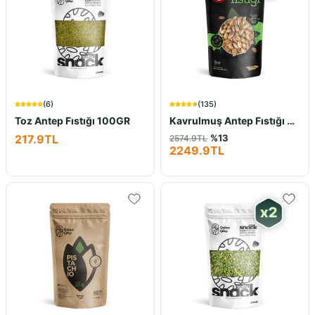
(
6
)
(
135
)
Toz Antep Fıstığı 100GR
Kavrulmuş Antep Fıstığı 2x1Kg
217.9
TL
%
13
2574.9
TL
2249.9
TL