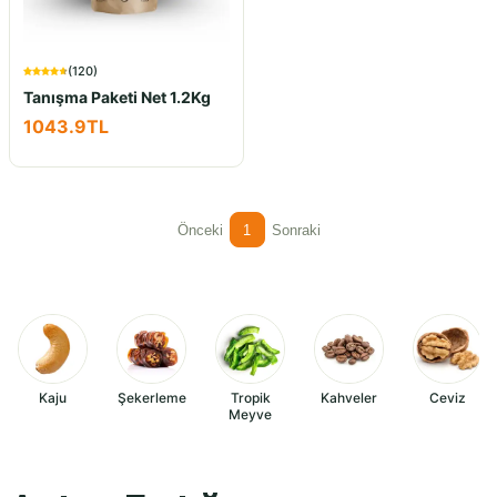
(
120
)
Tanışma Paketi Net 1.2Kg
1043.9
TL
Önceki
1
Sonraki
Kaju
Şekerleme
Tropik
Kahveler
Ceviz
Meyve