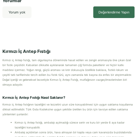
Yorumlar
Yorum yok
Değerlendirme Yapın
Kırmızı İç Antep Fıstığı
Kırmızı iç Antep fıstığı, tam olgunlaşma döneminde hasat edilen ve zengin aromasıyla öne çıkan özel
bir fıstık çeşididir. Kabukları dikkatle ayıklanarak tamamen çiğ formda paketlenir ve hiçbir katkı
maddesi içermez. Yoğun rengi, güçlü aroması ve kıtır dokusuyla özellikle baklava, fıstıklı lokum ve
çeşitli tatlı tariflerinde tercih edilen bu fıstık türü, aynı zamanda tek başına da enfes bir atıştırmalıktır.
Doğal içeriği ve geleneksel lezzetiyle Kırmızı İç Antep Fıstığı, mutfağınızın vazgeçilmezlerinden biri
olmaya adaydır.
Kırmızı İç Antep Fıstığı Nasıl Saklanır?
Kırmızı iç Antep fıstığının tazeliğini ve lezzetini uzun süre koruyabilmesi için uygun saklama koşullarına
dikkat edilmelidir. Türk Gıda Kodeksine uygun şekilde üretilen bu ürün için tavsiye edilen saklama
yöntemleri şunlardır:
Kırmızı iç Antep fıstığı, ambalajı açılmadığı sürece serin ve kuru bir yerde 6 aya kadar
tazeliğini koruyabilir.
Ambalaj açıldıktan sonra ürün, hava almayan bir kapta veya cam kavanozda buzdolabında