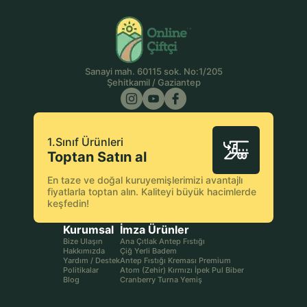
Sanayi mah. 60115 sok. No:1/205
Şehitkamil / Gaziantep
1.Sınıf Ürünleri
Toptan Satın al
En taze ve doğal kuruyemişlerimizi avantajlı
fiyatlarla toptan alın. Kaliteyi büyük hacimlerde
keşfedin!
Kurumsal
İmza Ürünler
Bize Ulaşın
Ana Çıtlak Antep Fıstığı
Hakkımızda
Çiğ Yerli Badem
Yardım / Destek
Antep Fıstığı Kreması Premium
Politikalar
Atom (Zehir) Kırmızı İpek Pul Biber
Blog
Cranberry Turna Yemiş