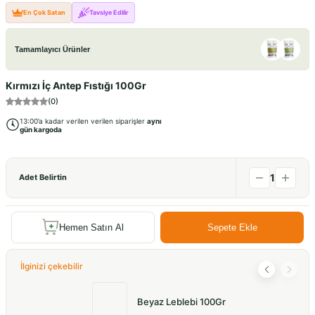
En Çok Satan
Tavsiye Edilir
Tamamlayıcı Ürünler
Kırmızı İç Antep Fıstığı 100Gr
(
0
)
13:00’a kadar verilen verilen siparişler
aynı
gün kargoda
1
Adet Belirtin
Hemen Satın Al
Sepete Ekle
İlginizi çekebilir
Beyaz Leblebi 100Gr