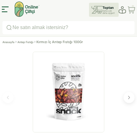
Toptan
Daha çok
daha uygun!
Kırmızı İç Antep Fıstığı 100Gr
Anasayfa
Antep Fıstığı