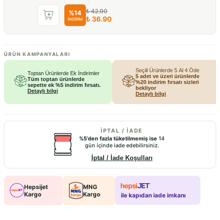
₺ 42.90
%
14
₺ 36.90
İNDİRİM
ÜRÜN KAMPANYALARI
Seçili Ürünlerde 5 Al 4 Öde
Toptan Ürünlerde Ek İndirimler
5 adet ve üzeri ürünlerde
Tüm toptan ürünlerde
%20 indirim fırsatı sizleri
sepette ek %5 indirim fırsatı.
bekliyor
Detaylı bilgi
Detaylı bilgi
İPTAL / İADE
%5’den fazla tüketilmemiş ise
14
gün içinde iade edebilirsiniz.
İptal / İade Koşulları
Hepsijet
MNG
Kargo
Kargo
ile kapıdan iade imkanı