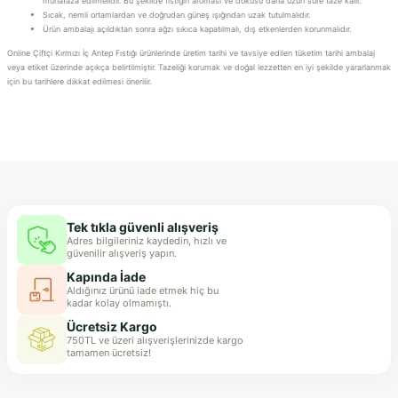
muhafaza edilmelidir. Bu şekilde fıstığın aroması ve dokusu daha uzun süre taze kalır.
Sıcak, nemli ortamlardan ve doğrudan güneş ışığından uzak tutulmalıdır.
Ürün ambalajı açıldıktan sonra ağzı sıkıca kapatılmalı, dış etkenlerden korunmalıdır.
Online Çiftçi Kırmızı İç Antep Fıstığı ürünlerinde üretim tarihi ve tavsiye edilen tüketim tarihi ambalaj
veya etiket üzerinde açıkça belirtilmiştir. Tazeliği korumak ve doğal lezzetten en iyi şekilde yararlanmak
için bu tarihlere dikkat edilmesi önerilir.
Tek tıkla güvenli alışveriş
Adres bilgileriniz kaydedin, hızlı ve
güvenilir alışveriş yapın.
Kapında İade
Aldığınız ürünü iade etmek hiç bu
kadar kolay olmamıştı.
Ücretsiz Kargo
750TL ve üzeri alışverişlerinizde kargo
tamamen ücretsiz!