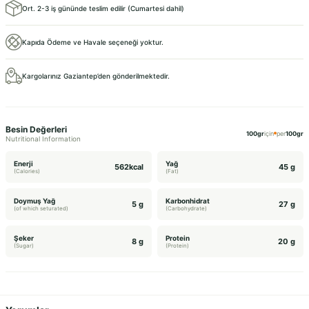
Ort. 2-3 iş gününde teslim edilir (Cumartesi dahil)
Kapıda Ödeme ve Havale seçeneği yoktur.
Kargolarınız Gaziantep’den gönderilmektedir.
Besin Değerleri
100gr
için
per
100gr
Nutritional Information
Enerji
Yağ
562kcal
45 g
(Calories)
(Fat)
Doymuş Yağ
Karbonhidrat
5 g
27 g
(of which seturated)
(Carbohydrate)
Şeker
Protein
8 g
20 g
(Sugar)
(Protein)