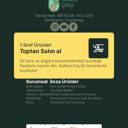
Sanayi mah. 60115 sok. No:1/205
Şehitkamil / Gaziantep
1.Sınıf Ürünleri
Toptan Satın al
En taze ve doğal kuruyemişlerimizi avantajlı
fiyatlarla toptan alın. Kaliteyi büyük hacimlerde
keşfedin!
Kurumsal
İmza Ürünler
Bize Ulaşın
Ana Çıtlak Antep Fıstığı
Hakkımızda
Çiğ Yerli Badem
Yardım / Destek
Antep Fıstığı Kreması Premium
Politikalar
Atom (Zehir) Kırmızı İpek Pul Biber
Blog
Cranberry Turna Yemiş