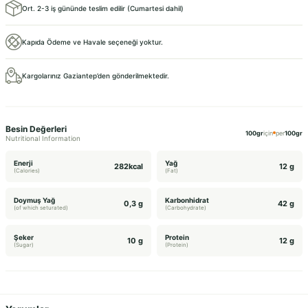
Ort. 2-3 iş gününde teslim edilir (Cumartesi dahil)
Kapıda Ödeme ve Havale seçeneği yoktur.
Kargolarınız Gaziantep’den gönderilmektedir.
Besin Değerleri
100gr
için
per
100gr
Nutritional Information
Enerji
Yağ
282kcal
12 g
(Calories)
(Fat)
Doymuş Yağ
Karbonhidrat
0,3 g
42 g
(of which seturated)
(Carbohydrate)
Şeker
Protein
10 g
12 g
(Sugar)
(Protein)