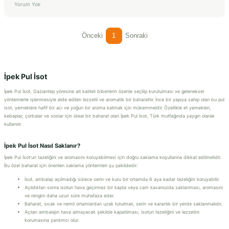
Yorum Yok
Önceki
1
Sonraki
İpek Pul İsot
İpek Pul İsot, Gaziantep yöresine ait kaliteli biberlerin özenle seçilip kurutulması ve geleneksel
yöntemlerle işlenmesiyle elde edilen lezzetli ve aromatik bir baharattır. İnce bir yapıya sahip olan bu pul
isot, yemeklere hafif bir acı ve yoğun bir aroma katmak için mükemmeldir. Özellikle et yemekleri,
kebaplar, çorbalar ve soslar için ideal bir baharat olan İpek Pul İsot, Türk mutfağında yaygın olarak
kullanılır.
İpek Pul İsot Nasıl Saklanır?
İpek Pul İsot'un tazeliğini ve aromasını koruyabilmesi için doğru saklama koşullarına dikkat edilmelidir.
Bu özel baharat için önerilen saklama yöntemleri şu şekildedir:
İsot, ambalajı açılmadığı sürece serin ve kuru bir ortamda 6 aya kadar tazeliğini koruyabilir.
Açıldıktan sonra isotun hava geçirmez bir kapta veya cam kavanozda saklanması, aromasını
ve rengini daha uzun süre muhafaza eder.
Baharat, sıcak ve nemli ortamlardan uzak tutulmalı, serin ve karanlık bir yerde saklanmalıdır.
Açılan ambalajın hava almayacak şekilde kapatılması, isotun tazeliğini ve lezzetini
korumasına yardımcı olur.