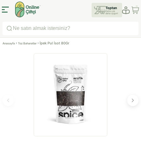
Toptan
Daha çok
daha uygun!
İpek Pul İsot 80Gr
Anasayfa
Toz Baharatlar