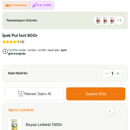
En Çok Satan
5 AL 4 ÖDE
+
1
Tamamlayıcı Ürünler
İpek Pul İsot 80Gr
(
4
)
13:00’a kadar verilen verilen siparişler
aynı
gün kargoda
1
Adet Belirtin
Hemen Satın Al
Sepete Ekle
İlginizi çekebilir
Beyaz Leblebi 100Gr