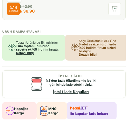
₺ 42.90
%
14
₺ 36.90
İNDİRİM
ÜRÜN KAMPANYALARI
Seçili Ürünlerde 5 Al 4 Öde
Toptan Ürünlerde Ek İndirimler
5 adet ve üzeri ürünlerde
Tüm toptan ürünlerde
%20 indirim fırsatı sizleri
sepette ek %5 indirim fırsatı.
bekliyor
Detaylı bilgi
Detaylı bilgi
İPTAL / İADE
%5’den fazla tüketilmemiş ise
14
gün içinde iade edebilirsiniz.
İptal / İade Koşulları
Hepsijet
MNG
Kargo
Kargo
ile kapıdan iade imkanı