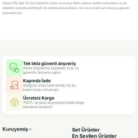
Online Çiftçi İpek Pul İsot ürünlerinin üretim ve tavsiye edilen kullanım tarihleri ambalajların ya da
etiketlerin üzerinde belirtilmiştir. Bu tarihlere dikkat ederek, taze ve aromatik pul isotunuzu güvenle
kullanabilirsiniz.
Tek tıkla güvenli alışveriş
Adres bilgileriniz kaydedin, hızlı ve
güvenilir alışveriş yapın.
Kapında İade
Aldığınız ürünü iade etmek hiç bu
kadar kolay olmamıştı.
Ücretsiz Kargo
750TL ve üzeri alışverişlerinizde kargo
tamamen ücretsiz!
Kuruyemiş
Set Ürünler
En Sevilen Ürünler