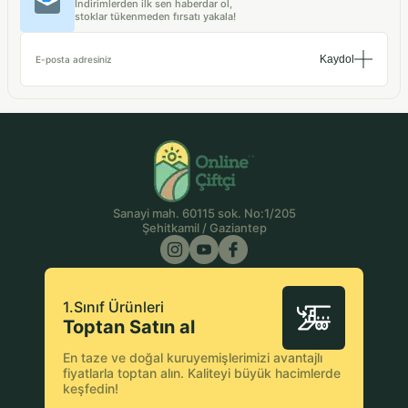
İndirimlerden ilk sen haberdar ol,
stoklar tükenmeden fırsatı yakala!
Kaydol
E-posta adresiniz
Sanayi mah. 60115 sok. No:1/205
Şehitkamil / Gaziantep
1.Sınıf Ürünleri
Toptan Satın al
En taze ve doğal kuruyemişlerimizi avantajlı
fiyatlarla toptan alın. Kaliteyi büyük hacimlerde
keşfedin!