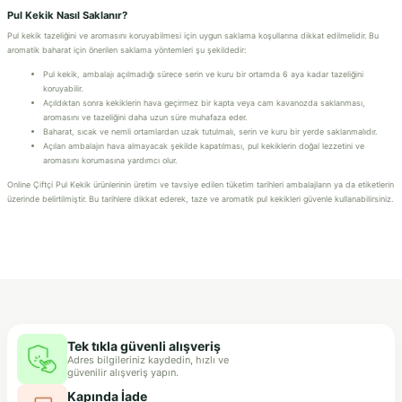
Pul Kekik Nasıl Saklanır?
Pul kekik tazeliğini ve aromasını koruyabilmesi için uygun saklama koşullarına dikkat edilmelidir. Bu
aromatik baharat için önerilen saklama yöntemleri şu şekildedir:
Pul kekik, ambalajı açılmadığı sürece serin ve kuru bir ortamda 6 aya kadar tazeliğini
koruyabilir.
Açıldıktan sonra kekiklerin hava geçirmez bir kapta veya cam kavanozda saklanması,
aromasını ve tazeliğini daha uzun süre muhafaza eder.
Baharat, sıcak ve nemli ortamlardan uzak tutulmalı, serin ve kuru bir yerde saklanmalıdır.
Açılan ambalajın hava almayacak şekilde kapatılması, pul kekiklerin doğal lezzetini ve
aromasını korumasına yardımcı olur.
Online Çiftçi Pul Kekik ürünlerinin üretim ve tavsiye edilen tüketim tarihleri ambalajların ya da etiketlerin
üzerinde belirtilmiştir. Bu tarihlere dikkat ederek, taze ve aromatik pul kekikleri güvenle kullanabilirsiniz.
Tek tıkla güvenli alışveriş
Adres bilgileriniz kaydedin, hızlı ve
güvenilir alışveriş yapın.
Kapında İade