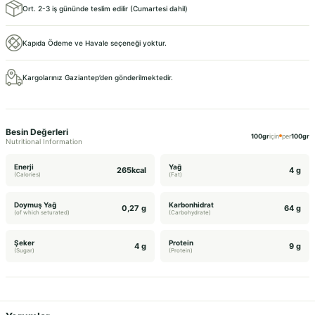
Ort. 2-3 iş gününde teslim edilir (Cumartesi dahil)
Kapıda Ödeme ve Havale seçeneği yoktur.
Kargolarınız Gaziantep’den gönderilmektedir.
Besin Değerleri
100gr
için
per
100gr
Nutritional Information
Enerji
Yağ
265kcal
4 g
(Calories)
(Fat)
Doymuş Yağ
Karbonhidrat
0,27 g
64 g
(of which seturated)
(Carbohydrate)
Şeker
Protein
4 g
9 g
(Sugar)
(Protein)