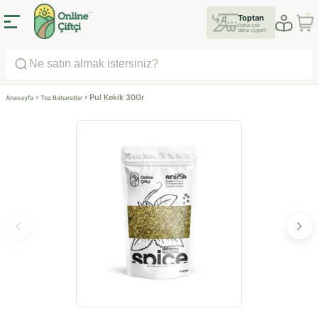
Toptan
Daha çok
daha uygun!
Pul Kekik 30Gr
Anasayfa
Toz Baharatlar