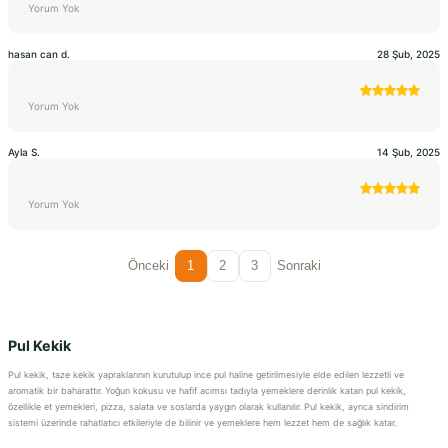
Yorum Yok
hasan can
d.
28 Şub, 2025
Yorum Yok
Ayla
S.
14 Şub, 2025
Yorum Yok
Önceki
1
2
3
Sonraki
Pul Kekik
Pul kekik, taze kekik yapraklarının kurutulup ince pul haline getirilmesiyle elde edilen lezzetli ve
aromatik bir baharattır. Yoğun kokusu ve hafif acımsı tadıyla yemeklere derinlik katan pul kekik,
özellikle et yemekleri, pizza, salata ve soslarda yaygın olarak kullanılır. Pul kekik, ayrıca sindirim
sistemi üzerinde rahatlatıcı etkileriyle de bilinir ve yemeklere hem lezzet hem de sağlık katar.