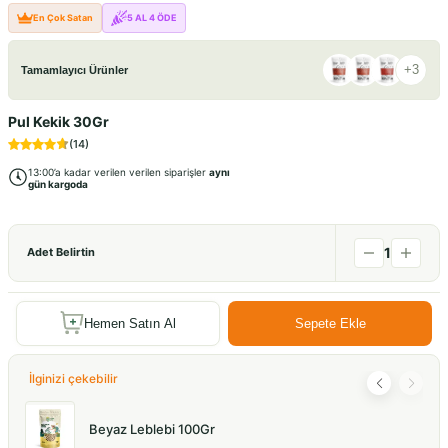
En Çok Satan
5 AL 4 ÖDE
+
3
Tamamlayıcı Ürünler
Pul Kekik 30Gr
(
14
)
13:00’a kadar verilen verilen siparişler
aynı
gün kargoda
1
Adet Belirtin
Hemen Satın Al
Sepete Ekle
İlginizi çekebilir
Beyaz Leblebi 100Gr