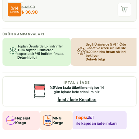
₺ 42.90
%
14
₺ 36.90
İNDİRİM
ÜRÜN KAMPANYALARI
Seçili Ürünlerde 5 Al 4 Öde
Toptan Ürünlerde Ek İndirimler
5 adet ve üzeri ürünlerde
Tüm toptan ürünlerde
%20 indirim fırsatı sizleri
sepette ek %5 indirim fırsatı.
bekliyor
Detaylı bilgi
Detaylı bilgi
İPTAL / İADE
%5’den fazla tüketilmemiş ise
14
gün içinde iade edebilirsiniz.
İptal / İade Koşulları
Hepsijet
MNG
Kargo
Kargo
ile kapıdan iade imkanı