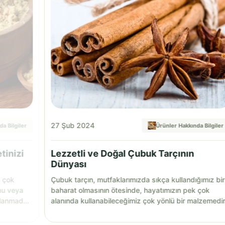
27 Şub 2024
a Bilgiler
Ürünler Hakkında Bilgiler
tinizi
Lezzetli ve Doğal Çubuk Tarçının
Dünyası
k çok
Çubuk tarçın, mutfaklarımızda sıkça kullandığımız bir
nu veya
baharat olmasının ötesinde, hayatımızın pek çok
llanmadan
alanında kullanabileceğimiz çok yönlü bir malzemedir