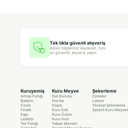
Tek tıkla güvenli alışveriş
Adres bilgileriniz kaydedin, hızlı
ve güvenilir alışveriş yapın.
Kuruyemiş
Kuru Meyve
Şekerleme
Antep Fıstığı
Dut Kurusu
Ezmeler
Badem
Hurma
Lokum
Ceviz
Kayısı
Yöresel Şekerleme
Fındık
Kuru Erik
Şekerli Kuru Meyvel
Kaju
Kuru Üzüm
Leblebi
Kuru İncir
Yer Fıstığı
Yaban Mersini
Çekirdek
Tropikal Meyve Kurusu