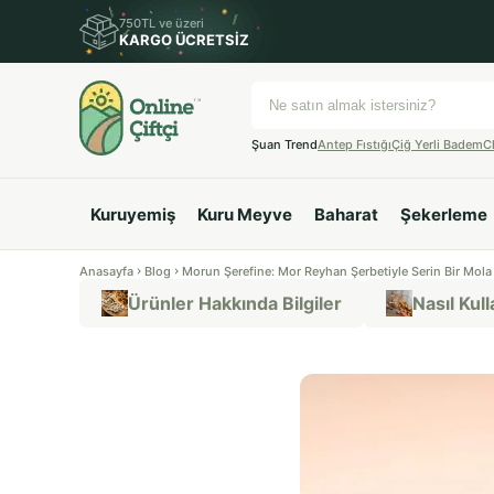
750TL ve üzeri
KARGO ÜCRETSİZ
Şuan Trend
Antep Fıstığı
Çiğ Yerli Badem
C
Kuruyemiş
Kuru Meyve
Baharat
Şekerleme
Anasayfa
Blog
Morun Şerefine: Mor Reyhan Şerbetiyle Serin Bir Mola
Ürünler Hakkında Bilgiler
Nasıl Kulla