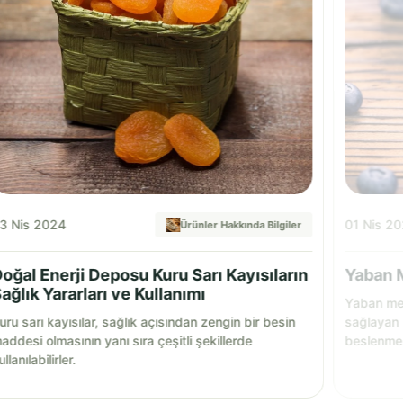
3 Nis 2024
01 Nis 2
Ürünler Hakkında Bilgiler
oğal Enerji Deposu Kuru Sarı Kayısıların
Yaban M
ağlık Yararları ve Kullanımı
Yaban mer
uru sarı kayısılar, sağlık açısından zengin bir besin
sağlayan 
addesi olmasının yanı sıra çeşitli şekillerde
beslenmen
ullanılabilirler.
ve lezzetl
bir katkı 