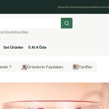
Siparişlerim
Kampanyalar
Hakkımızda
Ya
hia Tohumu
Kuru Nane
Set Ürünler
5 Al 4 Öde
nılır ?
Ürünlerin Faydaları
Tarifler