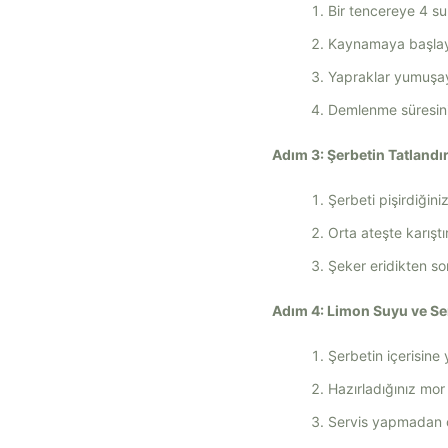
Bir tencereye 4 su
Kaynamaya başlaya
Yapraklar yumuşay
Demlenme süresinin
Adım 3: Şerbetin Tatlandı
Şerbeti pişirdiğin
Orta ateşte karıştır
Şeker eridikten so
Adım 4: Limon Suyu ve Se
Şerbetin içerisine 
Hazırladığınız mo
Servis yapmadan ön