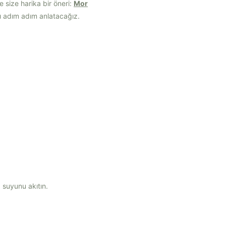
e size harika bir öneri:
Mor
nı adım adım anlatacağız.
 suyunu akıtın.