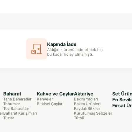
Kapında İade
Aldığınız ürünü iade etmek hiç
bu kadar kolay olmamıştı.
Baharat
Kahve ve Çaylar
Aktariye
Set Ürün
Tane Baharatlar
Kahveler
Bakım Yağları
En Sevil
Tohumlar
Bitkisel Çaylar
Bakım Ürünleri
Fırsat Ü
Toz Baharatlar
Faydalı Bitkiler
er
Baharat Karışımları
Kurutulmuş Sebzeler
Tuzlar
Tütsü