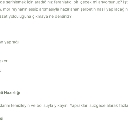
de serinlemek için aradığınız ferahlatıcı bir içecek mi arıyorsunuz? İşt
, mor reyhanın eşsiz aromasıyla hazırlanan şerbetin nasıl yapılacağı
 lezzet yolculuğuna çıkmaya ne dersiniz?
an yaprağı
eker
u
i Hazırlığı
arını temizleyin ve bol suyla yıkayın. Yaprakları süzgece alarak fazla
si