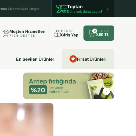
Toptan
rdım / Destek
Bize Ulaşın
Daha çok daha uygun!
Müşteri Hizmetleri
HESAP
SEPET
0
Giriş Yap
0.00 TL
7/24 DESTEK
En Sevilen Ürünler
Fırsat Ürünleri