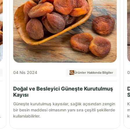
04 Nis 2024
0
Ürünler Hakkında Bilgiler
Doğal ve Besleyici Güneşte Kurutulmuş
D
Kayısı
S
Güneşte kurutulmuş kayısılar, sağlık açısından zengin
K
bir besin maddesi olmasının yanı sıra çeşitli şekillerde
m
.
kullanılabilirler.
k