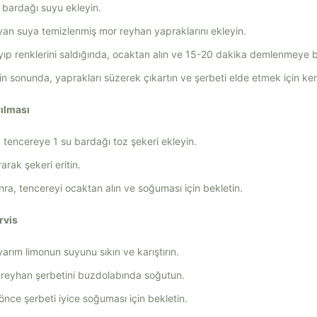
 bardağı suyu ekleyin.
n suya temizlenmiş mor reyhan yapraklarını ekleyin.
ıp renklerini saldığında, ocaktan alın ve 15-20 dakika demlenmeye b
 sonunda, yaprakları süzerek çıkartın ve şerbeti elde etmek için ken
rılması
iz tencereye 1 su bardağı toz şekeri ekleyin.
arak şekeri eritin.
nra, tencereyi ocaktan alın ve soğuması için bekletin.
rvis
yarım limonun suyunu sıkın ve karıştırın.
r reyhan şerbetini buzdolabında soğutun.
ce şerbeti iyice soğuması için bekletin.