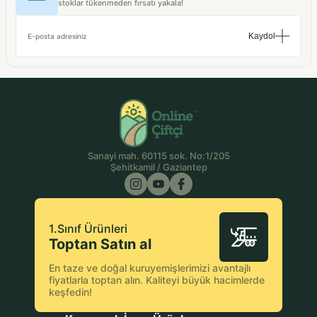
stoklar tükenmeden fırsatı yakala!
Kaydol
E-posta adresiniz
Sanayi mah. 60115 sok. No:1/205
Şehitkamil / Gaziantep
1.Sınıf Ürünleri
Toptan Satın al
En taze ve doğal kuruyemişlerimizi avantajlı
fiyatlarla toptan alın. Kaliteyi büyük hacimlerde
keşfedin!