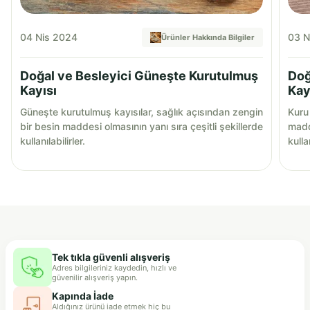
04 Nis 2024
03 N
Ürünler Hakkında Bilgiler
Doğal ve Besleyici Güneşte Kurutulmuş
Doğ
Kayısı
Kay
Güneşte kurutulmuş kayısılar, sağlık açısından zengin
Kuru 
bir besin maddesi olmasının yanı sıra çeşitli şekillerde
madde
kullanılabilirler.
kullan
Tek tıkla güvenli alışveriş
Adres bilgileriniz kaydedin, hızlı ve
güvenilir alışveriş yapın.
Kapında İade
Aldığınız ürünü iade etmek hiç bu