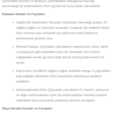
içerisindeki lezzetli ve besleyici çekirdeklerin kabuğunun soyulup
kurutulduğu bir atıştırmalıktır. Hem çiğ hem de tuzlu olarak tüketilebilir.
Kullanım Alanları ve Faydaları
Sağlıklı Bir Atıştırmalık: Nevşehir Çiğ Kabak Çekirdeği, protein, lif,
sağlıklı yağlar ve vitaminler açısından zengindir. Bu nedenle tokluk
hissi verirken aynı zamanda vücudunuzun enerji ihtiyacını
karşılamaya yardımcı olur.
Mineral Deposu: Çiğ kabak çekirdekleri magnezyum, çinko, demir
ve potasyum gibi mineralleri içerir. Bu mineraller sinir sistemi
sağlığından kemik gücüne kadar birçok fonksiyonda önemli rol
oynar.
Kalp Dostu: İçerdikleri sağlıklı yağlar, özellikle omega-3 yağ asitleri,
kalp sağlığını destekler. Kötü kolesterolü düşürmeye yardımcı
olabilirler.
Antioksidanlarla Dolu: Çiğ kabak çekirdekleri E vitamini, selenyum
ve diğer antioksidanları içerir. Bu antioksidanlar hücreleri serbest
radikallere karşı koruyarak yaşlanma sürecini yavaşlatır.
Sıkça Sorulan Sorular ve Cevapları