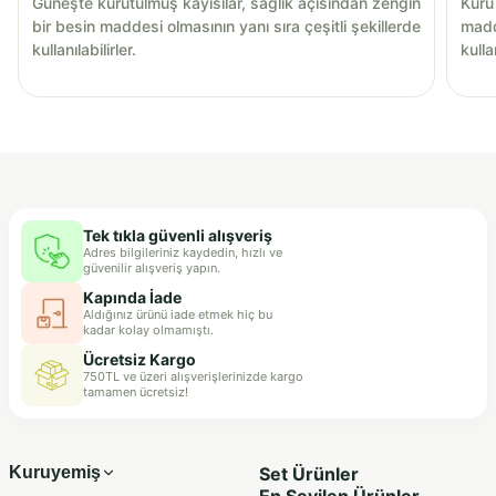
Güneşte kurutulmuş kayısılar, sağlık açısından zengin
Kuru 
bir besin maddesi olmasının yanı sıra çeşitli şekillerde
madde
kullanılabilirler.
kullan
Tek tıkla güvenli alışveriş
Adres bilgileriniz kaydedin, hızlı ve
güvenilir alışveriş yapın.
Kapında İade
Aldığınız ürünü iade etmek hiç bu
kadar kolay olmamıştı.
Ücretsiz Kargo
750TL ve üzeri alışverişlerinizde kargo
tamamen ücretsiz!
Kuruyemiş
Set Ürünler
En Sevilen Ürünler