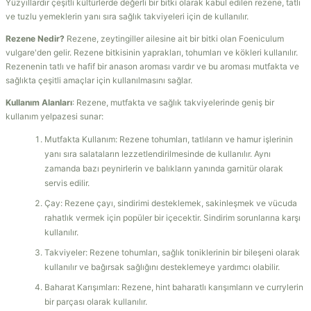
Yüzyıllardır çeşitli kültürlerde değerli bir bitki olarak kabul edilen rezene, tatlı
ve tuzlu yemeklerin yanı sıra sağlık takviyeleri için de kullanılır.
Rezene Nedir?
Rezene, zeytingiller ailesine ait bir bitki olan Foeniculum
vulgare'den gelir. Rezene bitkisinin yaprakları, tohumları ve kökleri kullanılır.
Rezenenin tatlı ve hafif bir anason aroması vardır ve bu aroması mutfakta ve
sağlıkta çeşitli amaçlar için kullanılmasını sağlar.
Kullanım Alanları
: Rezene, mutfakta ve sağlık takviyelerinde geniş bir
kullanım yelpazesi sunar:
Mutfakta Kullanım: Rezene tohumları, tatlıların ve hamur işlerinin
yanı sıra salataların lezzetlendirilmesinde de kullanılır. Aynı
zamanda bazı peynirlerin ve balıkların yanında garnitür olarak
servis edilir.
Çay: Rezene çayı, sindirimi desteklemek, sakinleşmek ve vücuda
rahatlık vermek için popüler bir içecektir. Sindirim sorunlarına karşı
kullanılır.
Takviyeler: Rezene tohumları, sağlık toniklerinin bir bileşeni olarak
kullanılır ve bağırsak sağlığını desteklemeye yardımcı olabilir.
Baharat Karışımları: Rezene, hint baharatlı karışımların ve currylerin
bir parçası olarak kullanılır.