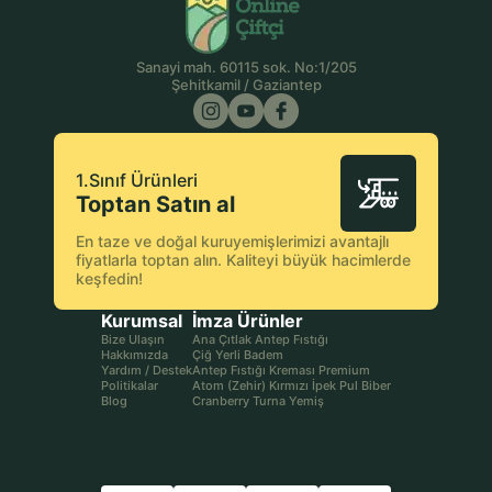
Sanayi mah. 60115 sok. No:1/205
Şehitkamil / Gaziantep
1.Sınıf Ürünleri
Toptan Satın al
En taze ve doğal kuruyemişlerimizi avantajlı
fiyatlarla toptan alın. Kaliteyi büyük hacimlerde
keşfedin!
Kurumsal
İmza Ürünler
Bize Ulaşın
Ana Çıtlak Antep Fıstığı
Hakkımızda
Çiğ Yerli Badem
Yardım / Destek
Antep Fıstığı Kreması Premium
Politikalar
Atom (Zehir) Kırmızı İpek Pul Biber
Blog
Cranberry Turna Yemiş