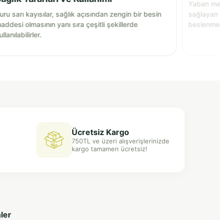
Yaban mer
uru sarı kayısılar, sağlık açısından zengin bir besin
sağlayan 
addesi olmasının yanı sıra çeşitli şekillerde
beslenmen
ullanılabilirler.
ve lezzetl
bir katkı 
Ücretsiz Kargo
750TL ve üzeri alışverişlerinizde
kargo tamamen ücretsiz!
ler