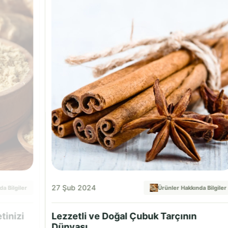
27 Şub 2024
a Bilgiler
Ürünler Hakkında Bilgiler
tinizi
Lezzetli ve Doğal Çubuk Tarçının
Dünyası