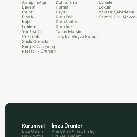
Antep Fıstığı
Dut Kurusu
Ezmeler
Badem
Hurma
Lokum
Ceviz
Kayısı
Yöresel Şekerleme
Fındık
Kuru Erik
Şekerli Kuru Meyvel
Kaju
Kuru Üzüm
Leblebi
Kuru İncir
Yer Fıstığı
Yaban Mersini
Çekirdek
Tropikal Meyve Kurusu
Soslu Çerezler
Karışık Kuruyemiş
Pastacılık Ürünleri
Kurumsal
İmza Ürünler
Bize Ulaşın
Ana Çıtlak Antep Fıstığı
Hakkımızda
Çiğ Yerli Badem