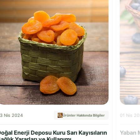
3 Nis 2024
01 Nis 2
Ürünler Hakkında Bilgiler
oğal Enerji Deposu Kuru Sarı Kayısıların
Yaban M
ağlık Yararları ve Kullanımı