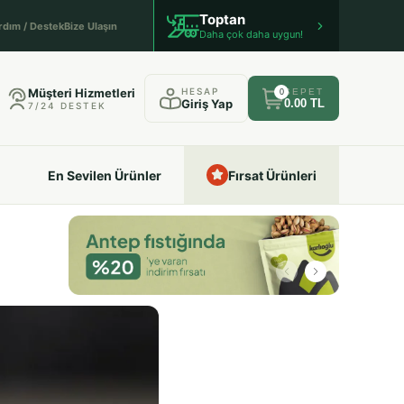
Toptan
rdım / Destek
Bize Ulaşın
Daha çok daha uygun!
Müşteri Hizmetleri
HESAP
SEPET
0
Giriş Yap
0.00 TL
7/24 DESTEK
En Sevilen Ürünler
Fırsat Ürünleri