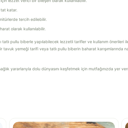
çin lezzet verici bir bileşen olarak kullanılabilir.
tat katar.
itürlerde tercih edilebilir.
arat olarak kullanılabilir.
ı tatlı pullu biberle yapılabilecek lezzetli tarifler ve kullanım önerileri 
bir tavuk yemeği tarifi veya tatlı pullu biberin baharat karışımlarında na
e sağlık yararlarıyla dolu dünyasını keşfetmek için mutfağınızda yer ve