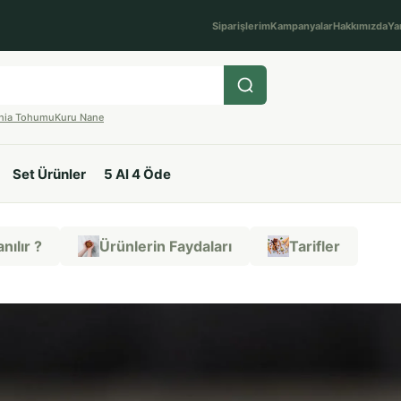
Siparişlerim
Kampanyalar
Hakkımızda
Ya
hia Tohumu
Kuru Nane
Set Ürünler
5 Al 4 Öde
nılır ?
Ürünlerin Faydaları
Tarifler