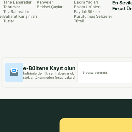
Tane Baharatlar
Kahveler
Bakım Yağları
En Sevil
Tohumlar
Bitkisel Çaylar
Bakım Ürünleri
Fırsat Ü
Toz Baharatlar
Faydalı Bitkiler
er
Baharat Karışımları
Kurutulmuş Sebzeler
Tuzlar
Tütsü
e-Bültene Kayıt olun
E-posta adresiniz
İndirimlerden ilk sen haberdar ol,
stoklar tükenmeden fırsatı yakala!