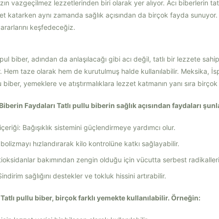
zın vazgeçilmez lezzetlerinden biri olarak yer alıyor. Acı biberlerin tatlı
zet katarken aynı zamanda sağlık açısından da birçok fayda sunuyor. B
yararlarını keşfedeceğiz.
 pul biber, adından da anlaşılacağı gibi acı değil, tatlı bir lezzete sahipt
. Hem taze olarak hem de kurutulmuş halde kullanılabilir. Meksika, İs
u biber, yemeklere ve atıştırmalıklara lezzet katmanın yanı sıra birçok 
Biberin Faydaları Tatlı pullu biberin sağlık açısından faydaları şunla
çeriği: Bağışıklık sistemini güçlendirmeye yardımcı olur.
bolizmayı hızlandırarak kilo kontrolüne katkı sağlayabilir.
ioksidanlar bakımından zengin olduğu için vücutta serbest radikallerin 
 Sindirim sağlığını destekler ve tokluk hissini artırabilir.
 Tatlı pullu biber, birçok farklı yemekte kullanılabilir. Örneğin: