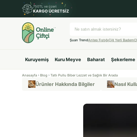
750TL ve üzeri
KARGO ÜCRETSİZ
Şuan Trend
Antep Fıstığı
Çiğ Yerli Badem
C
Kuruyemiş
Kuru Meyve
Baharat
Şekerleme
Anasayfa
Blog
Tatlı Pullu Biber Lezzet ve Sağlık Bir Arada
Ürünler Hakkında Bilgiler
Nasıl Kulla