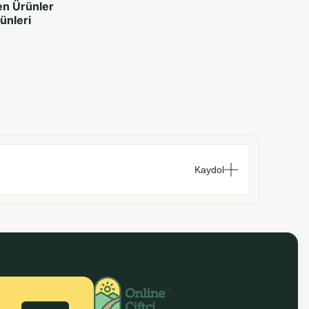
en Ürünler
rünleri
Kaydol