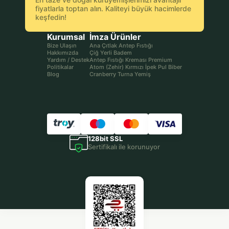
fiyatlarla toptan alın. Kaliteyi büyük hacimlerde
keşfedin!
Kurumsal
İmza Ürünler
Bize Ulaşın
Ana Çıtlak Antep Fıstığı
Hakkımızda
Çiğ Yerli Badem
Yardım / Destek
Antep Fıstığı Kreması Premium
Politikalar
Atom (Zehir) Kırmızı İpek Pul Biber
Blog
Cranberry Turna Yemiş
128bit SSL
Sertifikalı ile korunuyor