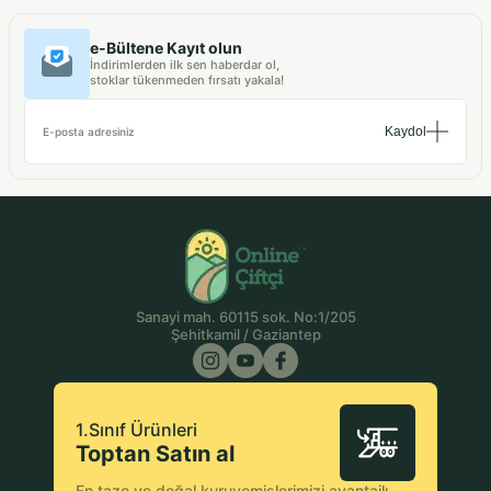
e-Bültene Kayıt olun
İndirimlerden ilk sen haberdar ol,
stoklar tükenmeden fırsatı yakala!
Kaydol
E-posta adresiniz
Sanayi mah. 60115 sok. No:1/205
Şehitkamil / Gaziantep
1.Sınıf Ürünleri
Toptan Satın al
En taze ve doğal kuruyemişlerimizi avantajlı