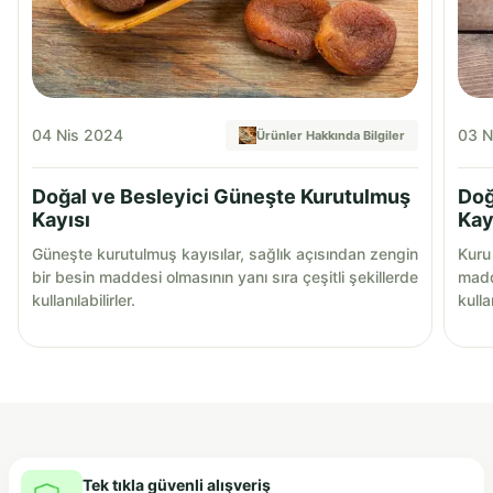
04 Nis 2024
03 N
Ürünler Hakkında Bilgiler
Doğal ve Besleyici Güneşte Kurutulmuş
Doğ
Kayısı
Kay
Güneşte kurutulmuş kayısılar, sağlık açısından zengin
Kuru 
bir besin maddesi olmasının yanı sıra çeşitli şekillerde
madde
kullanılabilirler.
kullan
Tek tıkla güvenli alışveriş