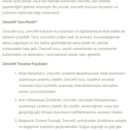
olarak taze olarak veya toz halinde kullanılan zencefil, son yıllarda
popülerliğini giderek artırmıştır. Bu yazıda, zencefil tozunun faydaları ve
kullanımı hakkında bilgi verilecektir.
Zencefil Tozu Nedir?
Zencefil tozu, zencefil kökünün kurutulması ve öğütülmesiyle elde edilen bir
baharat çeşididir. Taze zencefilin yoğun tadı ve aroması, kurutulduğunda
daha yoğunlaşır ve toz haline getirildiğinde daha pratik bir şekilde
kullanılabilir hale gelir. Zencefil tozu, çeşitli yemeklerde ve içeceklerde
kullanılabilir ve tatlandırıcı veya baharat olarak işlev görebilir.
Zencefil Tozunun Faydaları
Mide Rahatlatıcı: Zencefil, sindirimi destekleyerek mide bulantısını
azaltmaya yardımcı olabilir. Zencefil tozu, özellikle seyahat
sırasında veya hamilelik sırasında mide bulantısıyla mücadele
etmek için kullanılabilir.
Anti-inflamatuar Özellikler: Zencefil, vücuttaki iltihaplanmayı
azaltmaya yardımcı olabilir. Bu özellik, eklem ağrıları veya kas
gerginliği gibi iltihaplı durumların hafifletilmesine yardımcı olabilir.
Bağışıklık Sistemi Desteği: Zencefil, antioksidan özelliklere sahiptir
ve bağışıklık sistemini güçlendirebilir. Soğuk algınlığı ve grip gibi