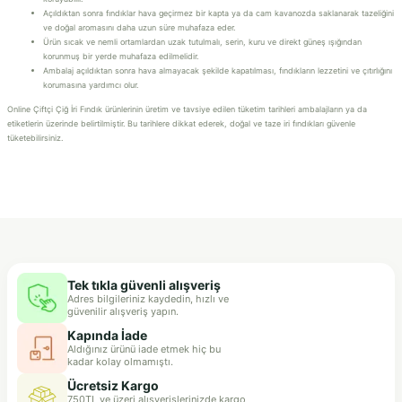
Açıldıktan sonra fındıklar hava geçirmez bir kapta ya da cam kavanozda saklanarak tazeliğini
ve doğal aromasını daha uzun süre muhafaza eder.
Ürün sıcak ve nemli ortamlardan uzak tutulmalı, serin, kuru ve direkt güneş ışığından
korunmuş bir yerde muhafaza edilmelidir.
Ambalaj açıldıktan sonra hava almayacak şekilde kapatılması, fındıkların lezzetini ve çıtırlığını
korumasına yardımcı olur.
Online Çiftçi Çiğ İri Fındık ürünlerinin üretim ve tavsiye edilen tüketim tarihleri ambalajların ya da
etiketlerin üzerinde belirtilmiştir. Bu tarihlere dikkat ederek, doğal ve taze iri fındıkları güvenle
tüketebilirsiniz.
Tek tıkla güvenli alışveriş
Adres bilgileriniz kaydedin, hızlı ve
güvenilir alışveriş yapın.
Kapında İade
Aldığınız ürünü iade etmek hiç bu
kadar kolay olmamıştı.
Ücretsiz Kargo
750TL ve üzeri alışverişlerinizde kargo