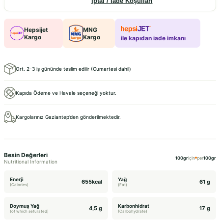
İptal / İade Koşulları
Hepsijet
MNG
Kargo
Kargo
ile kapıdan iade imkanı
Ort. 2-3 iş gününde teslim edilir (Cumartesi dahil)
Kapıda Ödeme ve Havale seçeneği yoktur.
Kargolarınız Gaziantep’den gönderilmektedir.
Besin Değerleri
100gr
için
per
100gr
Nutritional Information
Enerji
Yağ
655kcal
61 g
(Calories)
(Fat)
Doymuş Yağ
Karbonhidrat
4,5 g
17 g
(of which seturated)
(Carbohydrate)