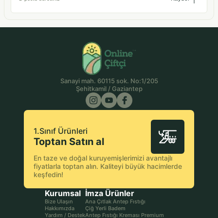
Sanayi mah. 60115 sok. No:1/205
Şehitkamil / Gaziantep
1.Sınıf Ürünleri
Toptan Satın al
En taze ve doğal kuruyemişlerimizi avantajlı
fiyatlarla toptan alın. Kaliteyi büyük hacimlerde
keşfedin!
Kurumsal
İmza Ürünler
Bize Ulaşın
Ana Çıtlak Antep Fıstığı
Hakkımızda
Çiğ Yerli Badem
Yardım / Destek
Antep Fıstığı Kreması Premium