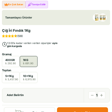
En Çok Satan
Tavsiye Edilir
Tamamlayıcı Ürünler
Çiğ İri Fındık 1Kg
(
59
)
13:00’a kadar verilen verilen siparişler
aynı
gün kargoda
Gramaj
400GR
1KG
₺ 292.90
₺ 691.90
Toptan
5x1Kg
10x1Kg
₺ 3,457.90
₺ 6,915.90
1
Adet Belirtin