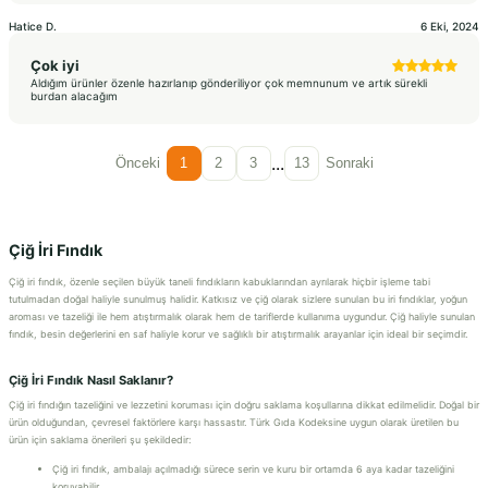
Hatice
D.
6 Eki, 2024
Çok iyi
Aldığım ürünler özenle hazırlanıp gönderiliyor çok memnunum ve artık sürekli
burdan alacağım
...
Önceki
1
2
3
13
Sonraki
Çiğ İri Fındık
Çiğ iri fındık, özenle seçilen büyük taneli fındıkların kabuklarından ayrılarak hiçbir işleme tabi
tutulmadan doğal haliyle sunulmuş halidir. Katkısız ve çiğ olarak sizlere sunulan bu iri fındıklar, yoğun
aroması ve tazeliği ile hem atıştırmalık olarak hem de tariflerde kullanıma uygundur. Çiğ haliyle sunulan
fındık, besin değerlerini en saf haliyle korur ve sağlıklı bir atıştırmalık arayanlar için ideal bir seçimdir.
Çiğ İri Fındık Nasıl Saklanır?
Çiğ iri fındığın tazeliğini ve lezzetini koruması için doğru saklama koşullarına dikkat edilmelidir. Doğal bir
ürün olduğundan, çevresel faktörlere karşı hassastır. Türk Gıda Kodeksine uygun olarak üretilen bu
ürün için saklama önerileri şu şekildedir:
Çiğ iri fındık, ambalajı açılmadığı sürece serin ve kuru bir ortamda 6 aya kadar tazeliğini
koruyabilir.