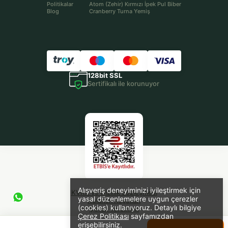
Politikalar
Atom (Zehir) Kırmızı İpek Pul Biber
Blog
Cranberry Turna Yemiş
128bit SSL
Sertifikalı ile korunuyor
Alışveriş deneyiminizi iyileştirmek için
KVKK ve Gizlilik Sözleşmesi
yasal düzenlemelere uygun çerezler
Kulanım Koşulları
(cookies) kullanıyoruz. Detaylı bilgiye
Çerez Tercihleri
Çerez Politikası
sayfamızdan
Theme Design & Development
erişebilirsiniz.
✄Terzi.io