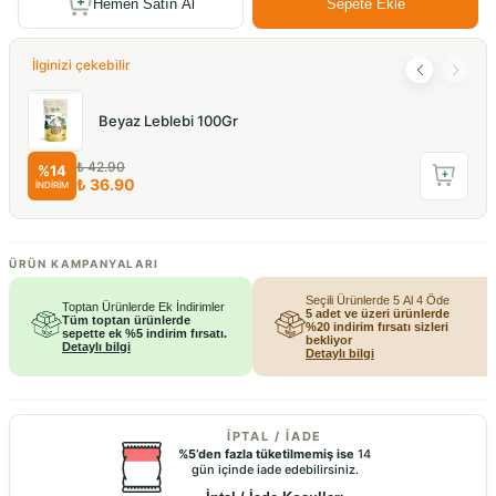
Hemen Satın Al
Sepete Ekle
İlginizi çekebilir
Beyaz Leblebi 100Gr
₺ 42.90
%
14
₺ 36.90
İNDİRİM
ÜRÜN KAMPANYALARI
Seçili Ürünlerde 5 Al 4 Öde
Toptan Ürünlerde Ek İndirimler
5 adet ve üzeri ürünlerde
Tüm toptan ürünlerde
%20 indirim fırsatı sizleri
sepette ek %5 indirim fırsatı.
bekliyor
Detaylı bilgi
Detaylı bilgi
İPTAL / İADE
%5’den fazla tüketilmemiş ise
14
gün içinde iade edebilirsiniz.