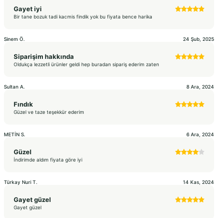
Gayet iyi
Bir tane bozuk tadi kacmis findik yok bu fiyata bence harika
Sinem
Ö.
24 Şub, 2025
Siparişim hakkında
Oldukça lezzetli ürünler geldi hep buradan sipariş ederim zaten
Sultan
A.
8 Ara, 2024
Fındık
Güzel ve taze teşekkür ederim
METİN
S.
6 Ara, 2024
Güzel
İndirimde aldım fiyata göre iyi
Türkay Nuri
T.
14 Kas, 2024
Gayet güzel
Gayet güzel