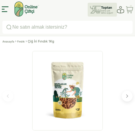
Toptan
Daha çok
daha uygun!
Çiğ İri Fındık 1Kg
Anasayfa
Fındık