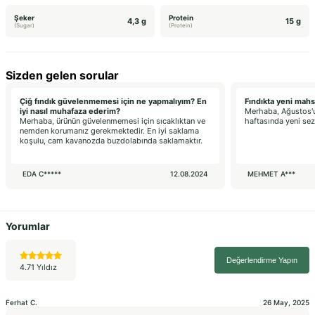
Şeker
Protein
4,3 g
15 g
(Sugar)
(Protein)
Sizden gelen sorular
Çiğ fındık güvelenmemesi için ne yapmalıyım? En
Fındıkta yeni mah
iyi nasıl muhafaza ederim?
Merhaba, Ağustos'un
Merhaba, ürünün güvelenmemesi için sıcaklıktan ve
haftasında yeni sezo
nemden korumanız gerekmektedir. En iyi saklama
koşulu, cam kavanozda buzdolabında saklamaktır.
EDA C*****
12.08.2024
MEHMET A***
Yorumlar
Değerlendirme Yapın
4.71 Yıldız
Ferhat
C.
26 May, 2025