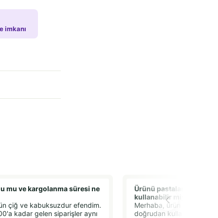
de imkanı
u mu ve kargolanma süresi ne
Ürünü pastalarda ve kur
kullanabilir miyim?
ün çiğ ve kabuksuzdur efendim.
Merhaba, ürün çiğ olduğu
00'a kadar gelen siparişler aynı
doğrudan kullanmak iyi ol