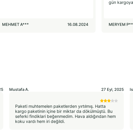
gün kargoya 
MEHMET A***
16.08.2024
MERYEM P**
25
Mustafa
A.
27 Eyl, 2025
I
Paketi muhtemelen paketlerden yırtılmış. Hatta
kargo paketinin içine bir miktar da dökülmüştü. Bu
seferki findiklari beğenmedim. Hava aldığından hem
koku vardı hem iri değildi.