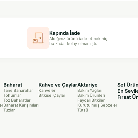
Kapında İade
Aldığınız ürünü iade etmek hiç
bu kadar kolay olmamıştı.
Baharat
Kahve ve Çaylar
Aktariye
Set Ürün
Tane Baharatlar
Kahveler
Bakım Yağları
En Sevil
Tohumlar
Bitkisel Çaylar
Bakım Ürünleri
Fırsat Ü
Toz Baharatlar
Faydalı Bitkiler
er
Baharat Karışımları
Kurutulmuş Sebzeler
Tuzlar
Tütsü