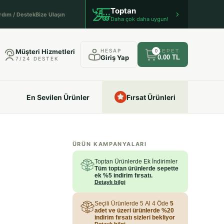
Toptan
rdım / Destek
Bize Ulaşın
Daha çok daha uygun!
Müşteri Hizmetleri
HESAP
SEPET
0
Giriş Yap
0.00 TL
7/24 DESTEK
En Sevilen Ürünler
Fırsat Ürünleri
ÜRÜN KAMPANYALARI
Toptan Ürünlerde Ek İndirimler
Tüm toptan ürünlerde sepette
ek %5 indirim fırsatı.
Detaylı bilgi
Seçili Ürünlerde 5 Al 4 Öde
5
adet ve üzeri ürünlerde %20
indirim fırsatı sizleri bekliyor