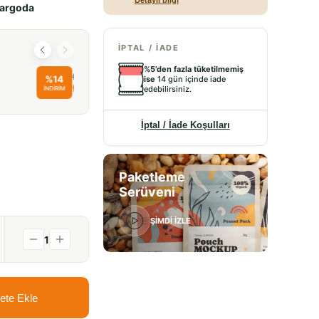
Detaylı bilgi
kargoda
İPTAL / İADE
%5’den fazla tüketilmemiş
 42.90
ise
14 gün içinde iade
 36.90
edebilirsiniz.
İptal / İade Koşulları
Paketleme
Serüveni
ŞİMDİ İZLE
1
ete Ekle