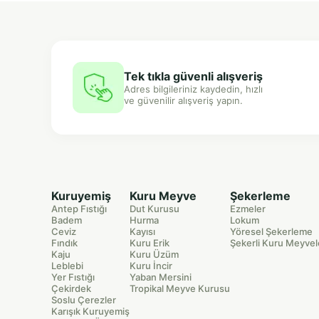
Tek tıkla güvenli alışveriş
Adres bilgileriniz kaydedin, hızlı
ve güvenilir alışveriş yapın.
Kuruyemiş
Kuru Meyve
Şekerleme
Antep Fıstığı
Dut Kurusu
Ezmeler
Badem
Hurma
Lokum
Ceviz
Kayısı
Yöresel Şekerleme
Fındık
Kuru Erik
Şekerli Kuru Meyvel
Kaju
Kuru Üzüm
Leblebi
Kuru İncir
Yer Fıstığı
Yaban Mersini
Çekirdek
Tropikal Meyve Kurusu
Soslu Çerezler
Karışık Kuruyemiş