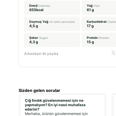
Enerji
Yağ
(Calories)
(Fat)
655kcal
61 g
Doymuş Yağ
Karbonhidrat
(of which seturated)
(Carbo
4,5 g
17 g
Şeker
Protein
(Sugar)
(Protein)
4,3 g
15 g
Arkadaşın ile paylaş
Sizden gelen sorular
Çiğ fındık güvelenmemesi için ne
yapmalıyım? En iyi nasıl muhafaza
ederim?
Merhaba, ürünün güvelenmemesi için