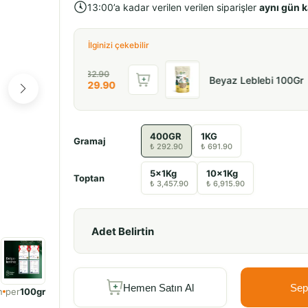
13:00’a kadar verilen verilen siparişler
aynı gün 
İlginizi çekebilir
₺ 32.90
₺
%
14
Beyaz Leblebi 100Gr
₺ 29.90
₺
İNDİRİM
400GR
1KG
Gramaj
₺ 292.90
₺ 691.90
5x1Kg
10x1Kg
Toptan
₺ 3,457.90
₺ 6,915.90
Adet Belirtin
Hemen Satın Al
Sep
n
per
100gr