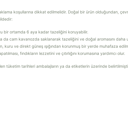
u saklama koşullarına dikkat edilmelidir. Doğal bir ürün olduğundan, çev
ildedir:
ru bir ortamda 6 aya kadar tazeliğini koruyabilir.
a ya da cam kavanozda saklanarak tazeliğini ve doğal aromasını daha
in, kuru ve direkt güneş ışığından korunmuş bir yerde muhafaza edilme
ılması, fındıkların lezzetini ve çıtırlığını korumasına yardımcı olur.
len tüketim tarihleri ambalajların ya da etiketlerin üzerinde belirtilmişti