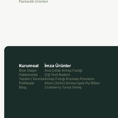
Pastacılık Ürünleri
Kurumsal
İmza Ürünler
Bize Ulaşın
Ana Çıtlak Antep Fıstığı
Hakkımızda
Çiğ Yerli Badem
Yardım / Destek
Antep Fıstığı Kreması Premium
Politikalar
Atom (Zehir) Kırmızı İpek Pul Biber
Blog
Cranberry Turna Yemiş