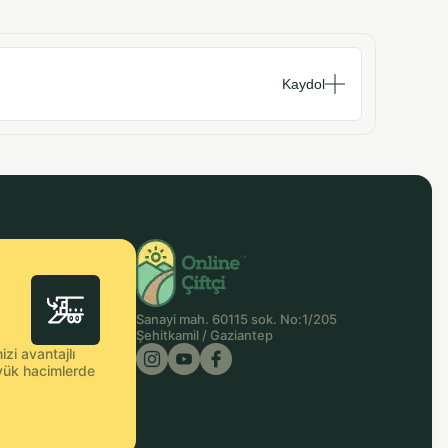
Kaydol
Sanayi mah. 60115 sok. No:1/205
Şehitkamil / Gaziantep
zi avantajlı
büyük hacimlerde