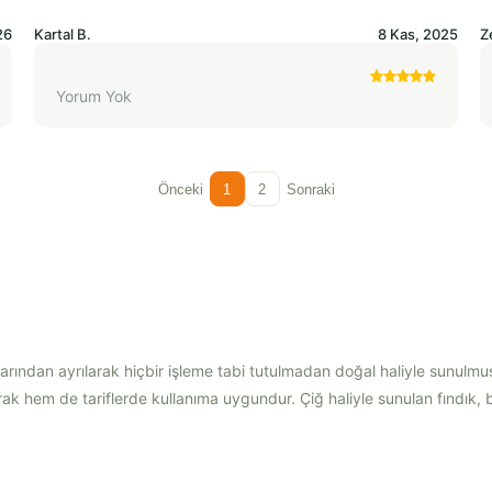
26
Kartal
B.
8 Kas, 2025
Z
Yorum Yok
Önceki
1
2
Sonraki
klarından ayrılarak hiçbir işleme tabi tutulmadan doğal haliyle sunulmuş 
arak hem de tariflerde kullanıma uygundur. Çiğ haliyle sunulan fındık, be