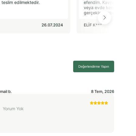
teslim edilmektedir.
efendim. Kavrulmuş olanını
veya evde kendiniz kavurm
gerçekleştirebilirsiniz.
26.07.2024
ELİF K***
Değerlendirme Yapın
smail
b.
8 Tem, 2026
Yorum Yok