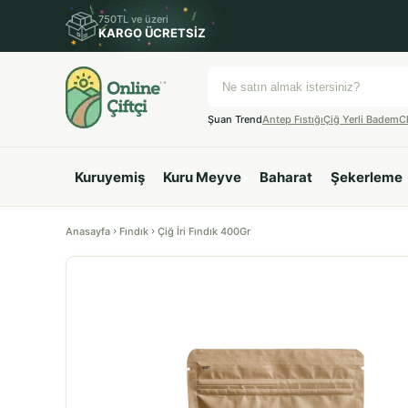
750TL ve üzeri
KARGO ÜCRETSİZ
Şuan Trend
Antep Fıstığı
Çiğ Yerli Badem
C
Kuruyemiş
Kuru Meyve
Baharat
Şekerleme
Anasayfa
Fındık
Çiğ İri Fındık 400Gr