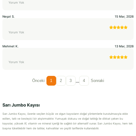
Yorum Yok
Neşat
S.
15 Mar, 2026
Yorum Yok
Mehmet
K.
13 Mar, 2026
Yorum Yok
...
Önceki
1
2
3
4
Sonraki
Sarı Jumbo Kayısı
Sarı Jumbo Kayısı, özenle seçilen büyük ve olgun kayısıların doğal yöntemlerle kurutulmasıyla elde
edilen, tatlı ve besleyici bir atıştırmalıktır. Yumuşak dokusu ve doğal tatlılığı ile dikkat çeken bu
kayısılar, yüksek lif, vitamin ve mineral içeriği ile sağlıklı bir alternatif sunar. Sarı Jumbo Kayısı, hem tek
başına tüketilebilir hem de tatlılar, kahvaltılar ve çeşitli tariflerde kullanılabilir.