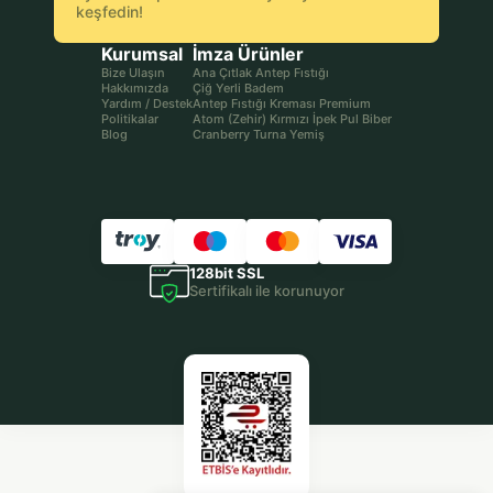
keşfedin!
Kurumsal
İmza Ürünler
Bize Ulaşın
Ana Çıtlak Antep Fıstığı
Hakkımızda
Çiğ Yerli Badem
Yardım / Destek
Antep Fıstığı Kreması Premium
Politikalar
Atom (Zehir) Kırmızı İpek Pul Biber
Blog
Cranberry Turna Yemiş
128bit SSL
Sertifikalı ile korunuyor