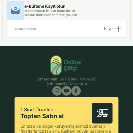
e-Bültene Kayıt olun
İndirimlerden ilk sen haberdar ol,
stoklar tükenmeden fırsatı yakala!
Kaydol
E-posta adresiniz
Sanayi mah. 60115 sok. No:1/205
Şehitkamil / Gaziantep
1.Sınıf Ürünleri
Toptan Satın al
En taze ve doğal kuruyemişlerimizi avantajlı
fiyatlarla toptan alın. Kaliteyi büyük hacimlerde