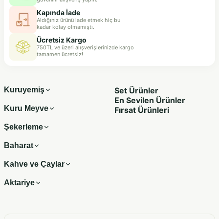
Kapında İade
Aldığınız ürünü iade etmek hiç bu
kadar kolay olmamıştı.
Ücretsiz Kargo
750TL ve üzeri alışverişlerinizde kargo
tamamen ücretsiz!
Kuruyemiş
Set Ürünler
En Sevilen Ürünler
Kuru Meyve
Fırsat Ürünleri
Şekerleme
Baharat
Kahve ve Çaylar
Aktariye