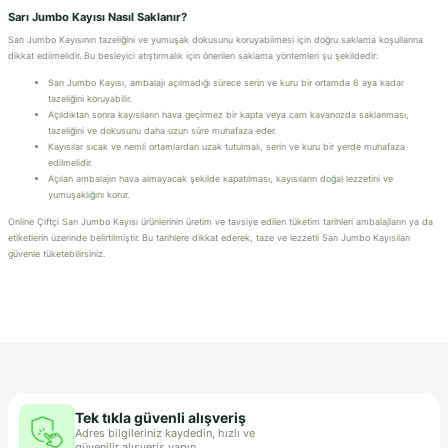
Sarı Jumbo Kayısı Nasıl Saklanır?
Sarı Jumbo Kayısının tazeliğini ve yumuşak dokusunu koruyabilmesi için doğru saklama koşullarına
dikkat edilmelidir. Bu besleyici atıştırmalık için önerilen saklama yöntemleri şu şekildedir:
Sarı Jumbo Kayısı, ambalajı açılmadığı sürece serin ve kuru bir ortamda 6 aya kadar
tazeliğini koruyabilir.
Açıldıktan sonra kayısıların hava geçirmez bir kapta veya cam kavanozda saklanması,
tazeliğini ve dokusunu daha uzun süre muhafaza eder.
Kayısılar sıcak ve nemli ortamlardan uzak tutulmalı, serin ve kuru bir yerde muhafaza
edilmelidir.
Açılan ambalajın hava almayacak şekilde kapatılması, kayısıların doğal lezzetini ve
yumuşaklığını korur.
Online Çiftçi Sarı Jumbo Kayısı ürünlerinin üretim ve tavsiye edilen tüketim tarihleri ambalajların ya da
etiketlerin üzerinde belirtilmiştir. Bu tarihlere dikkat ederek, taze ve lezzetli Sarı Jumbo Kayısıları
güvenle tüketebilirsiniz.
Tek tıkla güvenli alışveriş
Adres bilgileriniz kaydedin, hızlı ve
güvenilir alışveriş yapın.