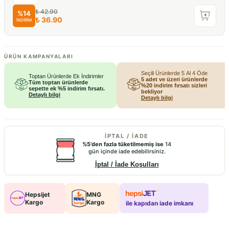
₺ 42.90
%
14
₺ 36.90
İNDİRİM
ÜRÜN KAMPANYALARI
Seçili Ürünlerde 5 Al 4 Öde
Toptan Ürünlerde Ek İndirimler
5 adet ve üzeri ürünlerde
Tüm toptan ürünlerde
%20 indirim fırsatı sizleri
sepette ek %5 indirim fırsatı.
bekliyor
Detaylı bilgi
Detaylı bilgi
İPTAL / İADE
%5’den fazla tüketilmemiş ise
14
gün içinde iade edebilirsiniz.
İptal / İade Koşulları
Hepsijet
MNG
Kargo
Kargo
ile kapıdan iade imkanı