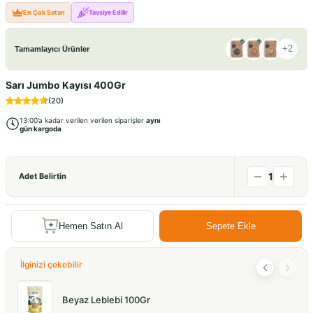
En Çok Satan
Tavsiye Edilir
+
2
Tamamlayıcı Ürünler
Sarı Jumbo Kayısı 400Gr
(
20
)
13:00’a kadar verilen verilen siparişler
aynı
gün kargoda
1
Adet Belirtin
Hemen Satın Al
Sepete Ekle
İlginizi çekebilir
Beyaz Leblebi 100Gr