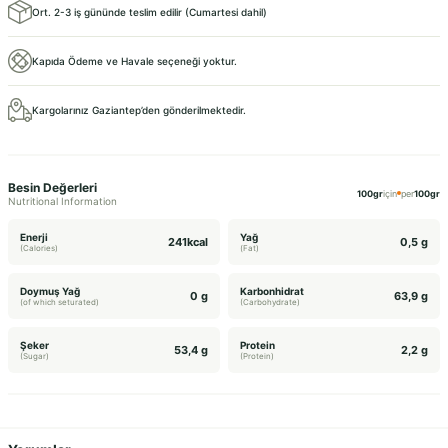
Ort. 2-3 iş gününde teslim edilir (Cumartesi dahil)
Kapıda Ödeme ve Havale seçeneği yoktur.
Kargolarınız Gaziantep’den gönderilmektedir.
Besin Değerleri
100gr
için
per
100gr
Nutritional Information
Enerji
Yağ
241kcal
0,5 g
(Calories)
(Fat)
Doymuş Yağ
Karbonhidrat
0 g
63,9 g
(of which seturated)
(Carbohydrate)
Şeker
Protein
53,4 g
2,2 g
(Sugar)
(Protein)