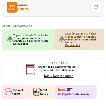
₺ 42.90
%
14
₺ 36.90
İNDİRİM
ÜRÜN KAMPANYALARI
Seçili Ürünlerde 5 Al 4 Öde
Toptan Ürünlerde Ek İndirimler
5 adet ve üzeri ürünlerde
Tüm toptan ürünlerde
%20 indirim fırsatı sizleri
sepette ek %5 indirim fırsatı.
bekliyor
Detaylı bilgi
Detaylı bilgi
İPTAL / İADE
%5’den fazla tüketilmemiş ise
14
gün içinde iade edebilirsiniz.
İptal / İade Koşulları
Hepsijet
MNG
Kargo
Kargo
ile kapıdan iade imkanı