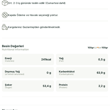
Ort. 2-3 iş gününde teslim edilir (Cumartesi dahil)
Kapıda Ödeme ve Havale seçeneği yoktur.
Kargolarınız Gaziantep’den gönderilmektedir.
Besin Değerleri
100gr
için
per
100gr
Nutritional Information
Enerji
Yağ
241kcal
0,5 g
(Calories)
(Fat)
Doymuş Yağ
Karbonhidrat
0 g
63,9 g
(of which seturated)
(Carbohydrate)
Şeker
Protein
53,4 g
2,2 g
(Sugar)
(Protein)