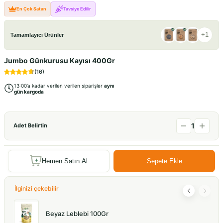
En Çok Satan
Tavsiye Edilir
+
1
Tamamlayıcı Ürünler
Jumbo Günkurusu Kayısı 400Gr
(
16
)
13:00’a kadar verilen verilen siparişler
aynı
gün kargoda
1
Adet Belirtin
Hemen Satın Al
Sepete Ekle
İlginizi çekebilir
Beyaz Leblebi 100Gr