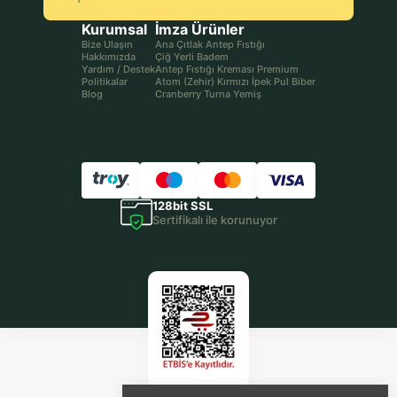
Kurumsal
İmza Ürünler
Bize Ulaşın
Ana Çıtlak Antep Fıstığı
Hakkımızda
Çiğ Yerli Badem
Yardım / Destek
Antep Fıstığı Kreması Premium
Politikalar
Atom (Zehir) Kırmızı İpek Pul Biber
Blog
Cranberry Turna Yemiş
128bit SSL
Sertifikalı ile korunuyor