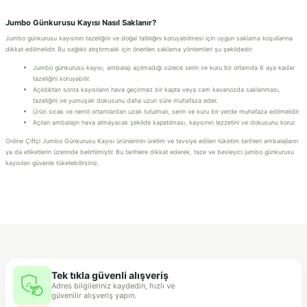
Jumbo Günkurusu Kayısı Nasıl Saklanır?
Jumbo günkurusu kayısının tazeliğini ve doğal tatlılığını koruyabilmesi için uygun saklama koşullarına
dikkat edilmelidir. Bu sağlıklı atıştırmalık için önerilen saklama yöntemleri şu şekildedir:
Jumbo günkurusu kayısı, ambalajı açılmadığı sürece serin ve kuru bir ortamda 6 aya kadar
tazeliğini koruyabilir.
Açıldıktan sonra kayısıların hava geçirmez bir kapta veya cam kavanozda saklanması,
tazeliğini ve yumuşak dokusunu daha uzun süre muhafaza eder.
Ürün sıcak ve nemli ortamlardan uzak tutulmalı, serin ve kuru bir yerde muhafaza edilmelidir.
Açılan ambalajın hava almayacak şekilde kapatılması, kayısının lezzetini ve dokusunu korur.
Online Çiftçi Jumbo Günkurusu Kayısı ürünlerinin üretim ve tavsiye edilen tüketim tarihleri ambalajların
ya da etiketlerin üzerinde belirtilmiştir. Bu tarihlere dikkat ederek, taze ve besleyici jumbo günkurusu
kayısıları güvenle tüketebilirsiniz.
Tek tıkla güvenli alışveriş
Adres bilgileriniz kaydedin, hızlı ve
güvenilir alışveriş yapın.