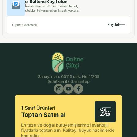
e-Bültene Kayıt olun
İndirimlerden ilk sen haberdar ol,
stoklar tükenmeden fırsatı yakala!
Kaydol
E-posta adresiniz
Sanayi mah. 60115 sok. No:1/205
Şehitkamil / Gaziantep
1.Sınıf Ürünleri
Toptan Satın al
En taze ve doğal kuruyemişlerimizi avantajlı
fiyatlarla toptan alın. Kaliteyi büyük hacimlerde
keşfedin!