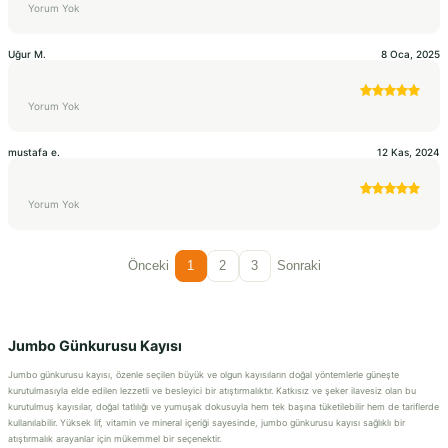
Yorum Yok
Uğur
M.
8 Oca, 2025
Yorum Yok
mustafa
e.
12 Kas, 2024
Yorum Yok
Önceki
1
2
3
Sonraki
Jumbo Günkurusu Kayısı
Jumbo günkurusu kayısı, özenle seçilen büyük ve olgun kayısıların doğal yöntemlerle güneşte
kurutulmasıyla elde edilen lezzetli ve besleyici bir atıştırmalıktır. Katkısız ve şeker ilavesiz olan bu
kurutulmuş kayısılar, doğal tatlılığı ve yumuşak dokusuyla hem tek başına tüketilebilir hem de tariflerde
kullanılabilir. Yüksek lif, vitamin ve mineral içeriği sayesinde, jumbo günkurusu kayısı sağlıklı bir
atıştırmalık arayanlar için mükemmel bir seçenektir.