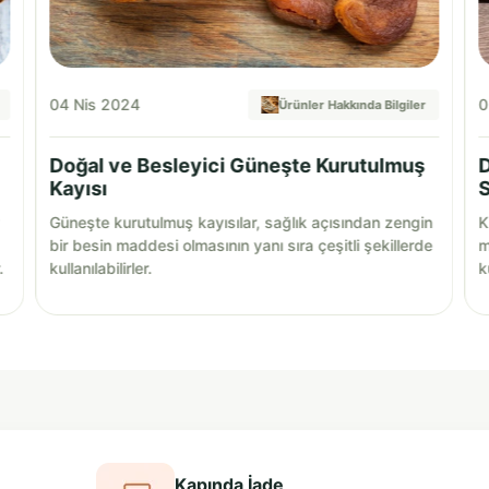
04 Nis 2024
0
Ürünler Hakkında Bilgiler
Doğal ve Besleyici Güneşte Kurutulmuş
D
Kayısı
S
Güneşte kurutulmuş kayısılar, sağlık açısından zengin
K
bir besin maddesi olmasının yanı sıra çeşitli şekillerde
m
.
kullanılabilirler.
k
Kapında İade