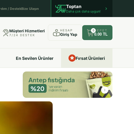
Toptan
rdım / Destek
Bize Ulaşın
Daha çok daha uygun!
Müşteri Hizmetleri
HESAP
SEPET
0
Giriş Yap
0.00 TL
7/24 DESTEK
En Sevilen Ürünler
Fırsat Ürünleri