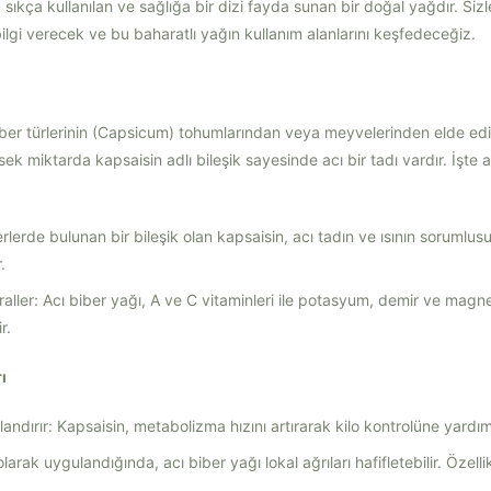
sıkça kullanılan ve sağlığa bir dizi fayda sunan bir doğal yağdır. Sizl
lgi verecek ve bu baharatlı yağın kullanım alanlarını keşfedeceğiz.
 biber türlerinin (Capsicum) tohumlarından veya meyvelerinden elde edi
sek miktarda kapsaisin adlı bileşik sayesinde acı bir tadı vardır. İşte 
rlerde bulunan bir bileşik olan kapsaisin, acı tadın ve ısının sorumlusu
.
raller: Acı biber yağı, A ve C vitaminleri ile potasyum, demir ve magn
r.
ı
ndırır: Kapsaisin, metabolizma hızını artırarak kilo kontrolüne yardımcı
olarak uygulandığında, acı biber yağı lokal ağrıları hafifletebilir. Özelli