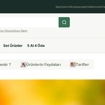
Siparişlerim
Kampanyalar
Hakkımızda
Ya
hia Tohumu
Kuru Nane
Set Ürünler
5 Al 4 Öde
nılır ?
Ürünlerin Faydaları
Tarifler