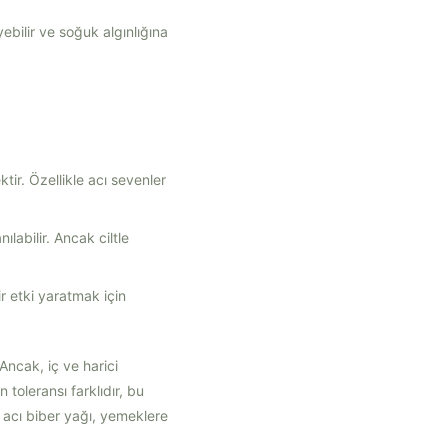
yebilir ve soğuk algınlığına
.
tir. Özellikle acı sevenler
ılabilir. Ancak ciltle
r etki yaratmak için
Ancak, iç ve harici
 toleransı farklıdır, bu
a acı biber yağı, yemeklere