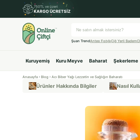
750TL ve üzeri
KARGO ÜCRETSİZ
Şuan Trend
Antep Fıstığı
Çiğ Yerli Badem
C
Kuruyemiş
Kuru Meyve
Baharat
Şekerleme
Anasayfa
Blog
Acı Biber Yağı Lezzetin ve Sağlığın Baharatı
Ürünler Hakkında Bilgiler
Nasıl Kulla