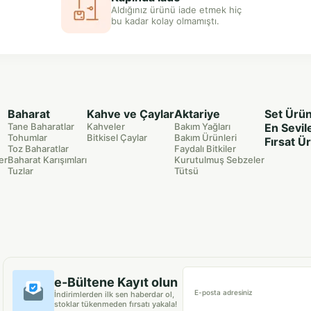
Aldığınız ürünü iade etmek hiç
bu kadar kolay olmamıştı.
Baharat
Kahve ve Çaylar
Aktariye
Set Ürün
Tane Baharatlar
Kahveler
Bakım Yağları
En Sevil
Tohumlar
Bitkisel Çaylar
Bakım Ürünleri
Fırsat Ü
Toz Baharatlar
Faydalı Bitkiler
er
Baharat Karışımları
Kurutulmuş Sebzeler
Tuzlar
Tütsü
e-Bültene Kayıt olun
E-posta adresiniz
İndirimlerden ilk sen haberdar ol,
stoklar tükenmeden fırsatı yakala!