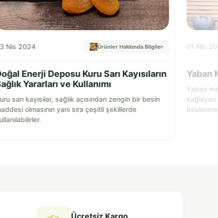
3 Nis 2024
01 Nis 2
Ürünler Hakkında Bilgiler
oğal Enerji Deposu Kuru Sarı Kayısıların
Yaban M
ağlık Yararları ve Kullanımı
Yaban mer
uru sarı kayısılar, sağlık açısından zengin bir besin
sağlayan 
addesi olmasının yanı sıra çeşitli şekillerde
beslenmen
ullanılabilirler.
ve lezzetl
bir katkı 
Ücretsiz Kargo