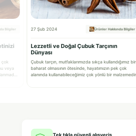
27 Şub 2024
a Bilgiler
Ürünler Hakkında Bilgiler
tinizi
Lezzetli ve Doğal Çubuk Tarçının
Dünyası
k çok
Çubuk tarçın, mutfaklarımızda sıkça kullandığımız bir
nu veya
baharat olmasının ötesinde, hayatımızın pek çok
llanmadan
alanında kullanabileceğimiz çok yönlü bir malzemedir
Tek tıkla güvenli alışveriş