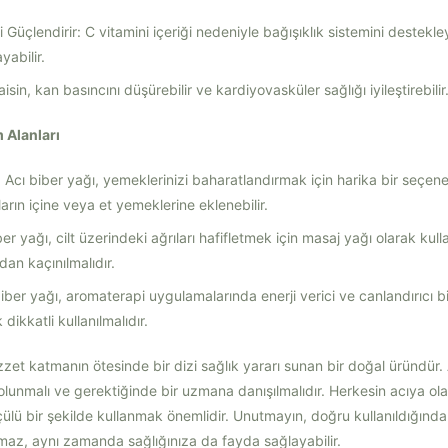
i Güçlendirir: C vitamini içeriği nedeniyle bağışıklık sistemini destekle
yabilir.
isin, kan basıncını düşürebilir ve kardiyovasküler sağlığı iyileştirebilir
 Alanları
 Acı biber yağı, yemeklerinizi baharatlandırmak için harika bir seçenek
ların içine veya et yemeklerine eklenebilir.
er yağı, cilt üzerindeki ağrıları hafifletmek için masaj yağı olarak kullan
an kaçınılmalıdır.
iber yağı, aromaterapi uygulamalarında enerji verici ve canlandırıcı bi
 dikkatli kullanılmalıdır.
zzet katmanın ötesinde bir dizi sağlık yararı sunan bir doğal üründür. 
 olunmalı ve gerektiğinde bir uzmana danışılmalıdır. Herkesin acıya olan
çülü bir şekilde kullanmak önemlidir. Unutmayın, doğru kullanıldığınd
maz, aynı zamanda sağlığınıza da fayda sağlayabilir.