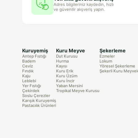
Adres bilgileriniz kaydedin, hızlı
ve güvenilir alışveriş yapın.
Kuruyemiş
Kuru Meyve
Şekerleme
Antep Fıstığı
Dut Kurusu
Ezmeler
Badem
Hurma
Lokum
Ceviz
Kayısı
Yöresel Şekerleme
Fındık
Kuru Erik
Şekerli Kuru Meyvel
Kaju
Kuru Üzüm
Leblebi
Kuru İncir
Yer Fıstığı
Yaban Mersini
Çekirdek
Tropikal Meyve Kurusu
Soslu Çerezler
Karışık Kuruyemiş
Pastacılık Ürünleri