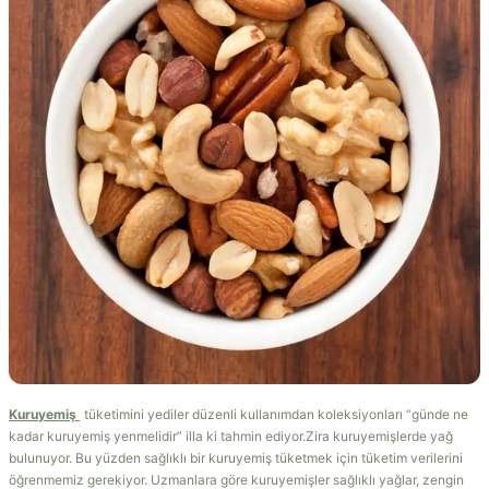
Kuruyemiş
tüketimini yediler düzenli kullanımdan koleksiyonları “günde ne
kadar kuruyemiş yenmelidir” illa ki tahmin ediyor.Zira kuruyemişlerde yağ
bulunuyor. Bu yüzden sağlıklı bir kuruyemiş tüketmek için tüketim verilerini
öğrenmemiz gerekiyor. Uzmanlara göre kuruyemişler sağlıklı yağlar, zengin