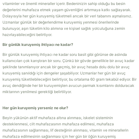
vitaminler ve önemli mineraller içerir. Bedeninizin sahip olduğu bu besin
değerlerini muhafaza etmek yaşam güvenliğini artırmaya katkı sağlayarak.
Dolayısıyla her gün kuruyemiş tüketmeli ancak bir veri tabanını aşmalısınız.
Uzmanlar günlük bir değerlendirme kuruyemiş yenmesi önerilerinde
bulunuyor, aşırı tüketim kilo alımına ve kişisel sağlık yolculuğuna zemin
hazırlayabileceğini belirtiyor.
Bir günlük kuruyemiş ihtiyacı ne kadar?
Bir günlük kuruyemiş ihtiyacı ne kadar soru basit gibi görünse de aslında
kullanıcıları çok karıştıran bir soru. Çünkü bir gövde genellikle bir avuç kadar
şeklinde tanımlanıyor ancak bir geçmiş, bir avuç hesabı dolu dolu bir avuç
kuruyemiş sanıldığı için dengeler şaşabiliyor. Uzmanlar her gün bir avuç
kuruyemiş tüketilebileceğini belirtiyor, bu ortalama 60 gram tekabül ediyor. Bir
avuç dendiğinde her bir kuruyemişten avucun parmak kısımlarını dolduracak
miktarının yenilmesi gerektiği belirtiliyor.
Her gün kuruyemiş yerseniz ne olur?
Beyin yükünün aktif muhafaza altına alınması, iskelet sisteminin
desteklenmesi, cilt muhafazasının muhafaza edilmesi, muhafaza
muhafazasının sağlanması, lif desteğinin alınması, vitamin ve minerallerin
muhafaza edilmesinin sağlanması için her gün bir öğün kuruyemiş