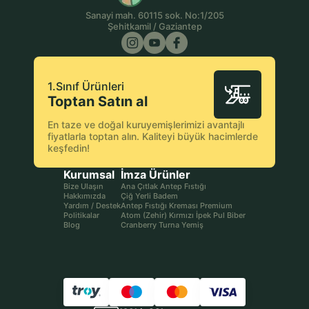
Sanayi mah. 60115 sok. No:1/205
Şehitkamil / Gaziantep
1.Sınıf Ürünleri
Toptan Satın al
En taze ve doğal kuruyemişlerimizi avantajlı
fiyatlarla toptan alın. Kaliteyi büyük hacimlerde
keşfedin!
Kurumsal
İmza Ürünler
Bize Ulaşın
Ana Çıtlak Antep Fıstığı
Hakkımızda
Çiğ Yerli Badem
Yardım / Destek
Antep Fıstığı Kreması Premium
Politikalar
Atom (Zehir) Kırmızı İpek Pul Biber
Blog
Cranberry Turna Yemiş