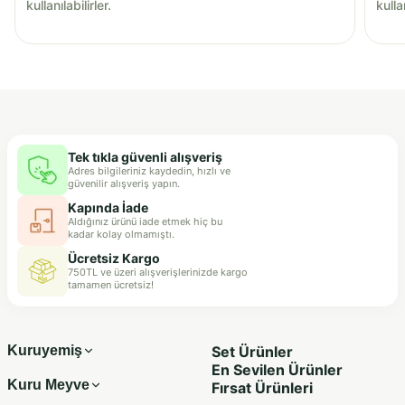
kullanılabilirler.
kullan
Tek tıkla güvenli alışveriş
Adres bilgileriniz kaydedin, hızlı ve
güvenilir alışveriş yapın.
Kapında İade
Aldığınız ürünü iade etmek hiç bu
kadar kolay olmamıştı.
Ücretsiz Kargo
750TL ve üzeri alışverişlerinizde kargo
tamamen ücretsiz!
Kuruyemiş
Set Ürünler
En Sevilen Ürünler
Kuru Meyve
Fırsat Ürünleri