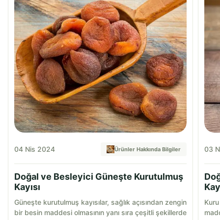
04 Nis 2024
03 N
Ürünler Hakkında Bilgiler
Doğal ve Besleyici Güneşte Kurutulmuş
Doğ
Kayısı
Kay
Güneşte kurutulmuş kayısılar, sağlık açısından zengin
Kuru 
bir besin maddesi olmasının yanı sıra çeşitli şekillerde
madde