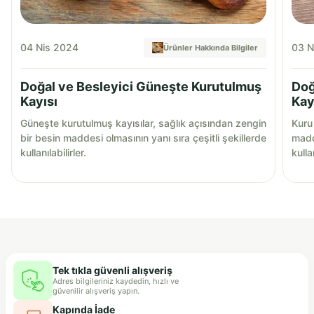
04 Nis 2024
03 N
Ürünler Hakkında Bilgiler
Doğal ve Besleyici Güneşte Kurutulmuş
Doğ
Kayısı
Kay
Güneşte kurutulmuş kayısılar, sağlık açısından zengin
Kuru 
bir besin maddesi olmasının yanı sıra çeşitli şekillerde
madde
kullanılabilirler.
kullan
Tek tıkla güvenli alışveriş
Adres bilgileriniz kaydedin, hızlı ve
güvenilir alışveriş yapın.
Kapında İade