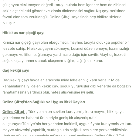
gül çayını eksiltmeyen değerli koruyucularla hem içerirler hem de zihinsel
sakinleştirici etki gösterir ve zihnin dinlenmesini sağlar. Kış çayı serisinde
favori olan tomurcuklar gül, Online Çiftçi sayesinde hep birlikte sizlerle
buluşur.
Hibiskus nar çiçeği çayı
Kırmızı nar çiçeği çayı olan ebegümeci, mayhoş tadıyla oldukça popüler bir
lezzete sahip. Hibiskus çayını sökmeye, kesmei düzenlemeye, hazımsızlığı
çekmeye ve lifleri bağlamaya yardımcı olduğu için sevilir. Mayhoş lezzeti
soğuk kış aylarının sıcacık ulaşımını sağlar, sağlığınızı korur.
dağ kekiği çayı
Dağ kekiği çayı faydaları arasında mide lekelerini çıkarır yer alır. Mide
kanamalarına iyi gelen kekik çay, soğuk yürüyüşler gibi yerlerde da boğazın
rahatlamasına yardımcı olur, nefes alışverişine iyi gelir.
Online Çiftçi'den Sağlıklı ve Uygun Bitki Çayları
Online Çiftçi
, Türkiye'nin en sevilen kuruyemiş, kuru meyve, bitki çayı,
şekerleme ve baharat ürünleriyle geniş bir alışveriş rutini
oluşturuyor.Türkiye'nin her yerinden indirimli, uygun fiyata kuruyemiş ve kuru
meyve alışverişi yapabilir, mutfağınızda sağlıklı besinlere yer verebilirsiniz.
Hızlı ve güvenilir hizmetiyle müşteri ziyareti sağlamak Online Çiftçi 7/24