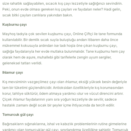
size rahatlık sağlayabilen, sıcacık kış çayı lezzetiyle sağlığınızı sevindirin.
Peki, onun evde olması gereken kış çayları ve faydaları neler? Hadi gelin,
sıcak bitki çayları canlılara yakından bakın.
Kuşburnu çayı
Mayhoş tadıyla çok sevilen kuşburnu çayı, Online Çiftçi ile tane formunda
kullanılabilir. Bir demlik sıcak suyla buluştuğu andan itibaren daha önce
mükemmel kokusuyla ardından ise tadı hoşla öne çıkan kuşburnu çayı,
sağlığa faydalarıyla her evde mutlaka bulunmalıdır. Tane kuşburnu hem çay
olarak hem de aşure, muhallebi gibi tarifelerle zengin uyum sergiler,
geleneksel tatları verildi.
Ihlamur çayı
Kış mevsiminin vazgeçilmez çayı olan ıhlamur, eksiği yüksek besin değeriyle
tam bir tüketimi güçlendiricidir. Antioksidan özellikleriyle kış korumasından
korur, tahliye söktürür, ödem atmaya yardımcı olur ve vücut direncini artırır.
Çiçek ıhlamur faydalarının yanı sıra yoğun lezzetiyle de sevilir, sadece
hastalık zamanı değil sıcak bir şeyler içme ihtiyacında da tercih edilir.
Tomurcuk gül çayı
Bağırsakların sığınaklarına, ishal ve kabızlık problemlerinin rutine girmelerine
yardımcı olan tomurcuklar gül çayı, sınırlandırma özelliğine sahiptir. Tomurcuk