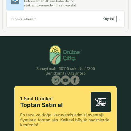
İndirimlerden ilk sen haberdar ol,
stoklar tükenmeden fırsatı yakala!
Kaydol
E-posta adresiniz
Sanayi mah. 60115 sok. No:1/205
Şehitkamil / Gaziantep
1.Sınıf Ürünleri
Toptan Satın al
En taze ve doğal kuruyemişlerimizi avantajlı
fiyatlarla toptan alın. Kaliteyi büyük hacimlerde
keşfedin!