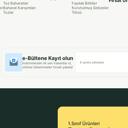
Fırsat Ü
Toz Baharatlar
Faydalı Bitkiler
er
Baharat Karışımları
Kurutulmuş Sebzeler
Tuzlar
Tütsü
e-Bültene Kayıt olun
E-posta adresiniz
İndirimlerden ilk sen haberdar ol,
stoklar tükenmeden fırsatı yakala!
1.Sınıf Ürünleri