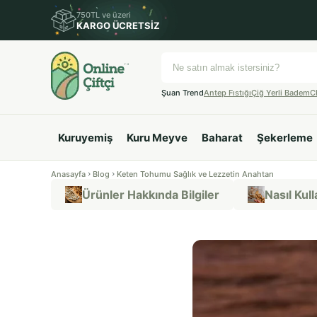
750TL ve üzeri
KARGO ÜCRETSİZ
Şuan Trend
Antep Fıstığı
Çiğ Yerli Badem
C
Kuruyemiş
Kuru Meyve
Baharat
Şekerleme
Anasayfa
Blog
Keten Tohumu Sağlık ve Lezzetin Anahtarı
Ürünler Hakkında Bilgiler
Nasıl Kulla