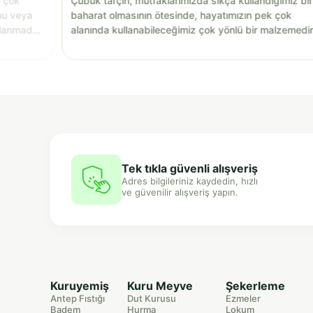
k çok
Çubuk tarçın, mutfaklarımızda sıkça kullandığımız bir
nu veya
baharat olmasının ötesinde, hayatımızın pek çok
llanmadan
alanında kullanabileceğimiz çok yönlü bir malzemedir
Tek tıkla güvenli alışveriş
Adres bilgileriniz kaydedin, hızlı
ve güvenilir alışveriş yapın.
Kuruyemiş
Kuru Meyve
Şekerleme
Antep Fıstığı
Dut Kurusu
Ezmeler
Badem
Hurma
Lokum