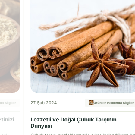
27 Şub 2024
a Bilgiler
Ürünler Hakkında Bilgiler
tinizi
Lezzetli ve Doğal Çubuk Tarçının
Dünyası