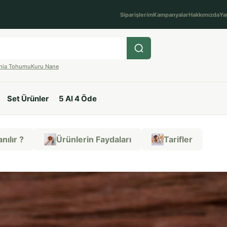
Siparişlerim
Kampanyalar
Hakkımızda
Ya
hia Tohumu
Kuru Nane
Set Ürünler
5 Al 4 Öde
nılır ?
Ürünlerin Faydaları
Tarifler