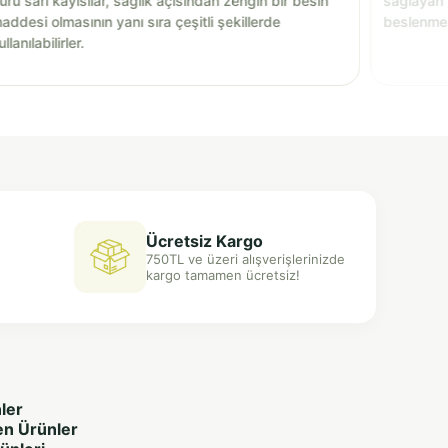
uru sarı kayısılar, sağlık açısından zengin bir besin
sağlayan 
addesi olmasının yanı sıra çeşitli şekillerde
beslenmen
ullanılabilirler.
ve lezzetl
bir katkı 
Ücretsiz Kargo
750TL ve üzeri alışverişlerinizde
kargo tamamen ücretsiz!
ler
en Ürünler