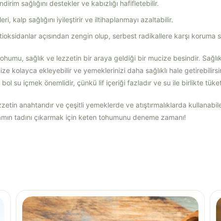
indirim sağlığını destekler ve kabızlığı hafifletebilir.
, kalp sağlığını iyileştirir ve iltihaplanmayı azaltabilir.
tioksidanlar açısından zengin olup, serbest radikallere karşı koruma sa
humu, sağlık ve lezzetin bir araya geldiği bir mucize besindir. Sağlıklı
e kolayca ekleyebilir ve yemeklerinizi daha sağlıklı hale getirebilirs
l su içmek önemlidir, çünkü lif içeriği fazladır ve su ile birlikte tüketi
zetin anahtarıdır ve çeşitli yemeklerde ve atıştırmalıklarda kullanabil
aşamın tadını çıkarmak için keten tohumunu deneme zamanı!