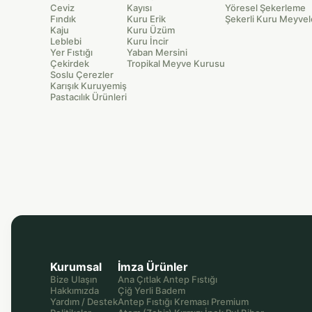
Ceviz
Kayısı
Yöresel Şekerleme
Fındık
Kuru Erik
Şekerli Kuru Meyvel
Kaju
Kuru Üzüm
Leblebi
Kuru İncir
Yer Fıstığı
Yaban Mersini
Çekirdek
Tropikal Meyve Kurusu
Soslu Çerezler
Karışık Kuruyemiş
Pastacılık Ürünleri
Kurumsal
İmza Ürünler
Bize Ulaşın
Ana Çıtlak Antep Fıstığı
Hakkımızda
Çiğ Yerli Badem
Yardım / Destek
Antep Fıstığı Kreması Premium