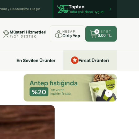
Toptan
rdım / Destek
Bize Ulaşın
Daha çok daha uygun!
Müşteri Hizmetleri
HESAP
SEPET
0
Giriş Yap
0.00 TL
7/24 DESTEK
En Sevilen Ürünler
Fırsat Ürünleri