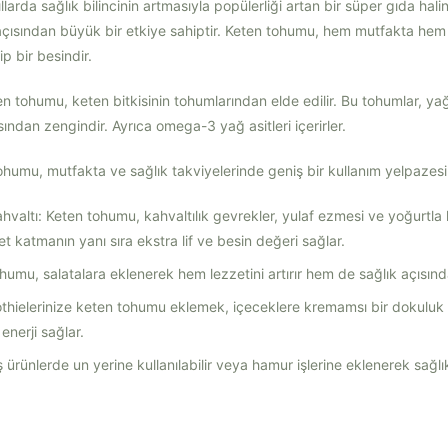
arda sağlık bilincinin artmasıyla popülerliği artan bir süper gıda hali
 açısından büyük bir etkiye sahiptir. Keten tohumu, hem mutfakta hem 
p bir besindir.
n tohumu, keten bitkisinin tohumlarından elde edilir. Bu tohumlar, yağlar
sından zengindir. Ayrıca omega-3 yağ asitleri içerirler.
humu, mutfakta ve sağlık takviyelerinde geniş bir kullanım yelpazesi
hvaltı: Keten tohumu, kahvaltılık gevrekler, yulaf ezmesi ve yoğurtla
et katmanın yanı sıra ekstra lif ve besin değeri sağlar.
ohumu, salatalara eklenerek hem lezzetini artırır hem de sağlık açısın
thielerinize keten tohumu eklemek, içeceklere kremamsı bir dokuluk 
enerji sağlar.
ş ürünlerde un yerine kullanılabilir veya hamur işlerine eklenerek sağlıkl