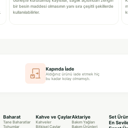
Güneşte kurutulmuş kayısılar, sağlık açısından zengin
K
bir besin maddesi olmasının yanı sıra çeşitli şekillerde
m
.
kullanılabilirler.
k
Kapında İade
Aldığınız ürünü iade etmek hiç
bu kadar kolay olmamıştı.
Baharat
Kahve ve Çaylar
Aktariye
Set Ürün
Tane Baharatlar
Kahveler
Bakım Yağları
En Sevil
Tohumlar
Bitkisel Çaylar
Bakım Ürünleri