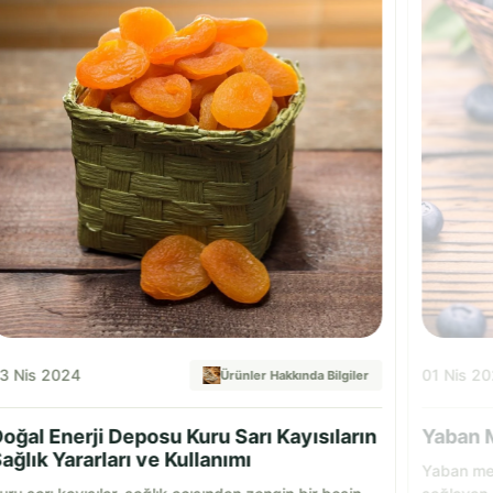
3 Nis 2024
01 Nis 2
Ürünler Hakkında Bilgiler
oğal Enerji Deposu Kuru Sarı Kayısıların
Yaban M
ağlık Yararları ve Kullanımı
Yaban mer