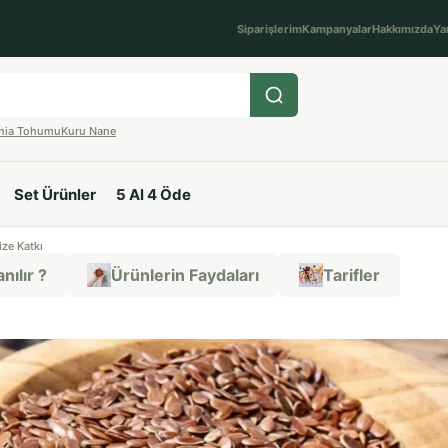
Siparişlerim
Kampanyalar
Hakkımızda
Ya
hia Tohumu
Kuru Nane
Set Ürünler
5 Al 4 Öde
ze Katkı
nılır ?
Ürünlerin Faydaları
Tarifler