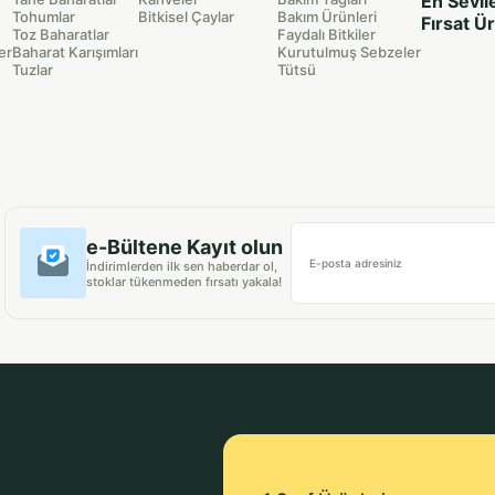
En Sevil
Tohumlar
Bitkisel Çaylar
Bakım Ürünleri
Fırsat Ü
Toz Baharatlar
Faydalı Bitkiler
er
Baharat Karışımları
Kurutulmuş Sebzeler
Tuzlar
Tütsü
e-Bültene Kayıt olun
E-posta adresiniz
İndirimlerden ilk sen haberdar ol,
stoklar tükenmeden fırsatı yakala!