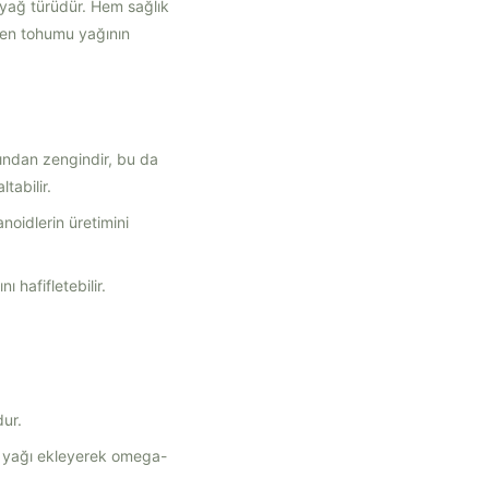
l yağ türüdür. Hem sağlık
ten tohumu yağının
sından zengindir, bu da
tabilir.
noidlerin üretimini
ı hafifletebilir.
dur.
u yağı ekleyerek omega-