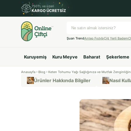
750TL ve üzeri
KARGO ÜCRETSİZ
Şuan Trend
Antep Fıstığı
Çiğ Yerli Badem
C
Kuruyemiş
Kuru Meyve
Baharat
Şekerleme
Anasayfa
Blog
Keten Tohumu Yağı Sağlığınıza ve Mutfak Zenginliğini
Ürünler Hakkında Bilgiler
Nasıl Kulla