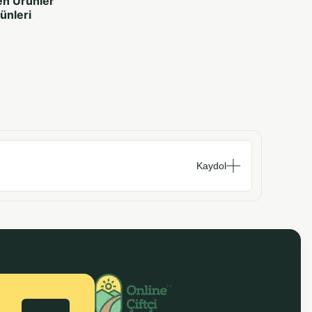
en Ürünler
rünleri
Kaydol