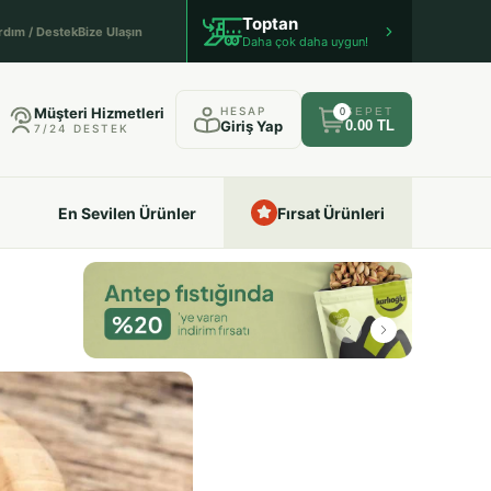
Toptan
rdım / Destek
Bize Ulaşın
Daha çok daha uygun!
Müşteri Hizmetleri
HESAP
SEPET
0
Giriş Yap
0.00 TL
7/24 DESTEK
En Sevilen Ürünler
Fırsat Ürünleri