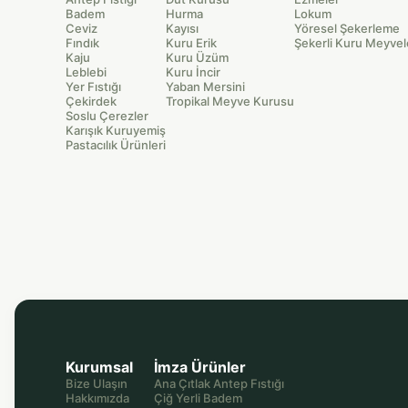
Badem
Hurma
Lokum
Ceviz
Kayısı
Yöresel Şekerleme
Fındık
Kuru Erik
Şekerli Kuru Meyvel
Kaju
Kuru Üzüm
Leblebi
Kuru İncir
Yer Fıstığı
Yaban Mersini
Çekirdek
Tropikal Meyve Kurusu
Soslu Çerezler
Karışık Kuruyemiş
Pastacılık Ürünleri
Kurumsal
İmza Ürünler
Bize Ulaşın
Ana Çıtlak Antep Fıstığı
Hakkımızda
Çiğ Yerli Badem