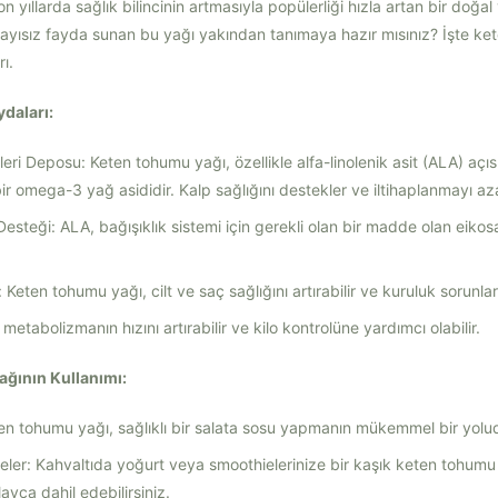
n yıllarda sağlık bilincinin artmasıyla popülerliği hızla artan bir doğa
yısız fayda sunan bu yağı yakından tanımaya hazır mısınız? İşte ke
ı.
daları:
ri Deposu: Keten tohumu yağı, özellikle alfa-linolenik asit (ALA) açı
ir omega-3 yağ asididir. Kalp sağlığını destekler ve iltihaplanmayı azal
Desteği: ALA, bağışıklık sistemi için gerekli olan bir madde olan eikosa
 Keten tohumu yağı, cilt ve saç sağlığını artırabilir ve kuruluk sorunların
 metabolizmanın hızını artırabilir ve kilo kontrolüne yardımcı olabilir.
ğının Kullanımı:
ten tohumu yağı, sağlıklı bir salata sosu yapmanın mükemmel bir yolu
eler: Kahvaltıda yoğurt veya smoothielerinize bir kaşık keten tohum
layca dahil edebilirsiniz.