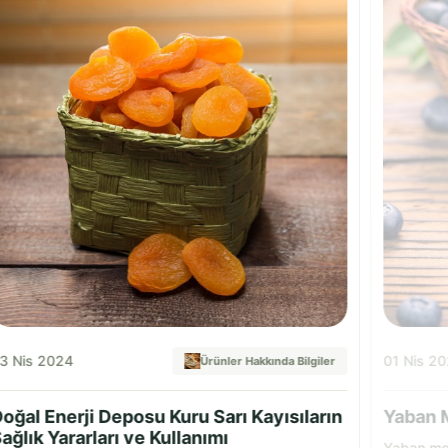
3 Nis 2024
01 Nis 2
Ürünler Hakkında Bilgiler
oğal Enerji Deposu Kuru Sarı Kayısıların
Yaban M
ağlık Yararları ve Kullanımı
Yaban mer