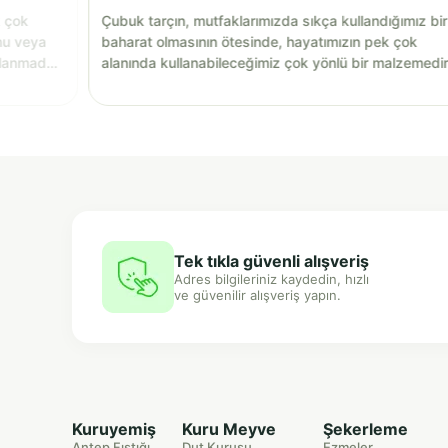
k çok
Çubuk tarçın, mutfaklarımızda sıkça kullandığımız bir
nu veya
baharat olmasının ötesinde, hayatımızın pek çok
llanmadan
alanında kullanabileceğimiz çok yönlü bir malzemedir
Tek tıkla güvenli alışveriş
Adres bilgileriniz kaydedin, hızlı
ve güvenilir alışveriş yapın.
Kuruyemiş
Kuru Meyve
Şekerleme
Antep Fıstığı
Dut Kurusu
Ezmeler