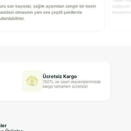
uru sarı kayısılar, sağlık açısından zengin bir besin
sağlayan 
addesi olmasının yanı sıra çeşitli şekillerde
beslenmen
ullanılabilirler.
ve lezzetl
bir katkı 
Ücretsiz Kargo
750TL ve üzeri alışverişlerinizde
kargo tamamen ücretsiz!
ler