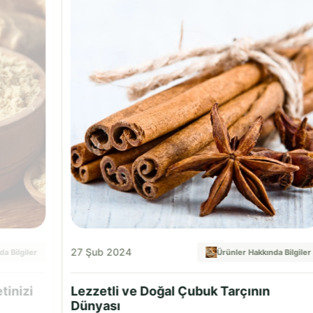
27 Şub 2024
a Bilgiler
Ürünler Hakkında Bilgiler
tinizi
Lezzetli ve Doğal Çubuk Tarçının
Dünyası