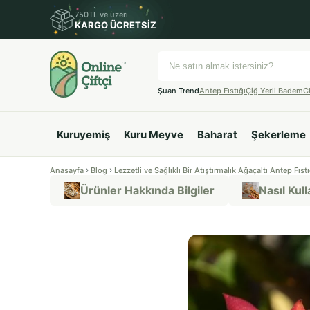
750TL ve üzeri
KARGO ÜCRETSİZ
Şuan Trend
Antep Fıstığı
Çiğ Yerli Badem
C
Kuruyemiş
Kuru Meyve
Baharat
Şekerleme
Anasayfa
Blog
Lezzetli ve Sağlıklı Bir Atıştırmalık Ağaçaltı Antep Fıstı
Ürünler Hakkında Bilgiler
Nasıl Kulla