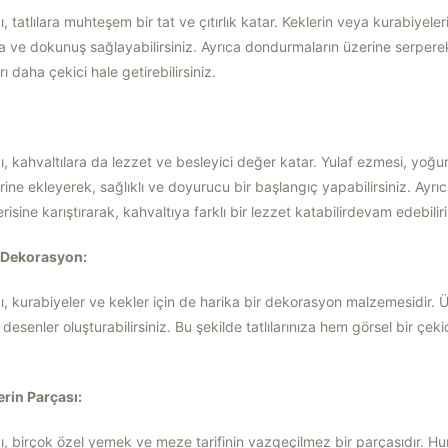
ı, tatlılara muhteşem bir tat ve çıtırlık katar. Keklerin veya kurabiyeler
ma ve dokunuş sağlayabilirsiniz. Ayrıca dondurmaların üzerine serperek 
rı daha çekici hale getirebilirsiniz.
ğı, kahvaltılara da lezzet ve besleyici değer katar. Yulaf ezmesi, yoğu
ine ekleyerek, sağlıklı ve doyurucu bir başlangıç yapabilirsiniz. Ayrıc
risine karıştırarak, kahvaltıya farklı bir lezzet katabilirdevam edebilir
n Dekorasyon:
ğı, kurabiyeler ve kekler için de harika bir dekorasyon malzemesidir.
 desenler oluşturabilirsiniz. Bu şekilde tatlılarınıza hem görsel bir çeki
rin Parçası:
ğı, birçok özel yemek ve meze tarifinin vazgeçilmez bir parçasıdır. Hu