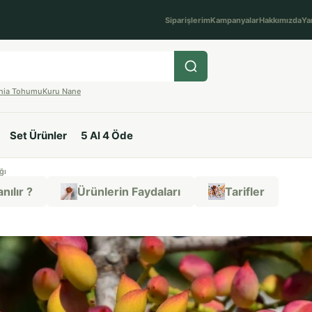
Siparişlerim
Kampanyalar
Hakkımızda
Ya
hia Tohumu
Kuru Nane
Set Ürünler
5 Al 4 Öde
ğı
nılır ?
Ürünlerin Faydaları
Tarifler