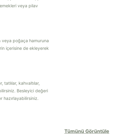
yemekleri veya pilav
runa veya poğaça hamuruna
rin içerisine de ekleyerek
tatlılar, kahvaltılar,
lirsiniz. Besleyici değeri
 hazırlayabilirsiniz.
Tümünü Görüntüle