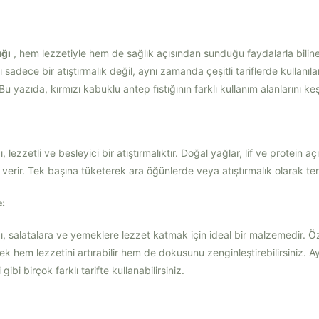
ığı
, hem lezzetiyle hem de sağlık açısından sunduğu faydalarla bilinen
ı sadece bir atıştırmalık değil, aynı zamanda çeşitli tariflerde kullanıl
Bu yazıda, kırmızı kabuklu antep fıstığının farklı kullanım alanlarını k
, lezzetli ve besleyici bir atıştırmalıktır. Doğal yağlar, lif ve protein 
i verir. Tek başına tüketerek ara öğünlerde veya atıştırmalık olarak terc
:
ğı, salatalara ve yemeklere lezzet katmak için ideal bir malzemedir. Öze
 hem lezzetini artırabilir hem de dokusunu zenginleştirebilirsiniz. A
bi birçok farklı tarifte kullanabilirsiniz.