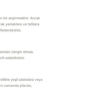
 bir atıştırmalıktır. Ancak
arak yemeklere ve tatlılara
eşfedeceksiniz.
açısından zengin olması,
ih edebilirsiniz.
llikle yeşil salatalara veya
ynı zamanda pilavlar,