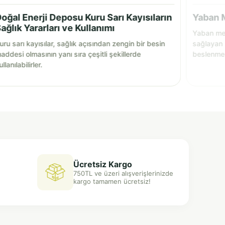
oğal Enerji Deposu Kuru Sarı Kayısıların
Yaban M
ağlık Yararları ve Kullanımı
Yaban mer
uru sarı kayısılar, sağlık açısından zengin bir besin
sağlayan 
addesi olmasının yanı sıra çeşitli şekillerde
beslenmen
ullanılabilirler.
ve lezzetl
bir katkı 
Ücretsiz Kargo
750TL ve üzeri alışverişlerinizde
kargo tamamen ücretsiz!