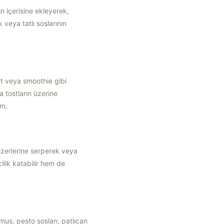
in içerisine ekleyerek,
veya tatlı soslarının
rt veya smoothie gibi
a tostların üzerine
im.
 Üzerlerine serperek veya
cilik katabilir hem de
mus, pesto sosları, patlıcan