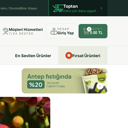
Toptan
rdım / Destek
Bize Ulaşın
Daha çok daha uygun!
Müşteri Hizmetleri
HESAP
SEPET
0
Giriş Yap
0.00 TL
7/24 DESTEK
En Sevilen Ürünler
Fırsat Ürünleri