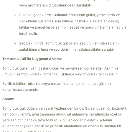
veya aromaterapi difüzörlerinde kullanılabilir.
Gıda ve İçeceklerde Kullanım: Tomurcuk güller, yemeklerin ve
içeceklerin süslemesi için kullanılır. Özellikle salatalar, çaylar,
tatlılar ve içeceklerde zarif bir lezzet ve görünüm katma amacıyla
tercih edilir.
Saç Bakımında: Tomurcuk gül özleri, saç ürünlerinde saçların
parlaklığını artırıcı ve saç derisini rahatlatıcı etkiler sunabilir.
Tomurcuk Gül'ün Duygusal Anlamı:
Tomurcuk güller, yeni başlangıçları ve sevgiyi sembolize eder. Aşkın ve
umudun sembolü olarak, romantik ilişkilerde yaygın olarak tercih edilir.
Evlilik teklifleri, nişanlar veya romantik anlar için tomurcuk güllerin
kullanılması yaygındır.
Sonuç:
Tomurcuk gül, doğanın en zarif yüzlerinden biridir. Görsel güzelliği, kozmetik
ve tıbbi kullanımı, aynı zamanda duygusal anlamıyla hayatımızda özel bir
yere sahiptir. Zarif ve taze tomurcuk güller, doğanın estetik şölenini
evlerimize taşırken sağlık ve güzellik alanlarında da özenle kullanılan bir
hediye olarak karşımıza çıkar.