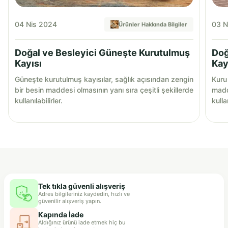
04 Nis 2024
03 N
Ürünler Hakkında Bilgiler
Doğal ve Besleyici Güneşte Kurutulmuş
Doğ
Kayısı
Kay
Güneşte kurutulmuş kayısılar, sağlık açısından zengin
Kuru 
bir besin maddesi olmasının yanı sıra çeşitli şekillerde
madde
kullanılabilirler.
kullan
Tek tıkla güvenli alışveriş
Adres bilgileriniz kaydedin, hızlı ve
güvenilir alışveriş yapın.
Kapında İade
Aldığınız ürünü iade etmek hiç bu