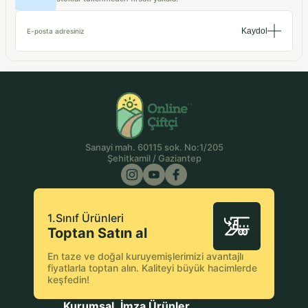
Kaydol
E-posta adresiniz
Sanayi mah. 60115 sok. No:1/205
Şehitkamil / Gaziantep
1.Sınıf Ürünleri
Toptan Satın al
En taze ve doğal kuruyemişlerimizi avantajlı
fiyatlarla toptan alın. Kaliteyi büyük hacimlerde
keşfedin!
Kurumsal
İmza Ürünler