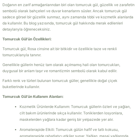
Doğanın en zarif armağanlarından biri olan tomurcuk gül, güzellik ve zarafetin
sembolü olarak bahçeleri ve duvar kenarlarını süsler. Ancak tomurcuk gül
sadece görsel bir güzellik sunmaz, aynı zamanda tıbbi ve kozmetik alanlarda
da kullanılır. Bu blog yazısında, tomurcuk gül hakkında merak edilenleri
detaylarıyla öğreneceksiniz.
Tomurcuk Gül'ün Özellikleri:
Tomurcuk gül, Rosa cinsine ait bir bitkidir ve özellikle taze ve renkli
tomurcuklarıyla tanınır.
Genellikle güllerin henüz tam olarak açılmamış hali olan tomurcukları,
duygusal bir anlam taşır ve romantizmin sembolü olarak kabul edilir.
Farklı renk ve türleri bulunan tomurcuk güller, genellikle doğal çiçek
buketlerinde kullanılır.
Tomurcuk Gül'ün Kullanım Alanları:
Kozmetik Ürünlerde Kullanım: Tomurcuk güllerin özleri ve yağları,
cilt bakım ürünlerinde sıkça kullanılır. Toniklerden losyonlara,
maskelerden yağlara kadar geniş bir yelpazede yer alır.
Aromaterapide Etkili: Tomurcuk gülün hafif ve tatlı kokusu,
aromaterapide rahatlatıcı etkiler sunar. Yağları, masaj yağlarında