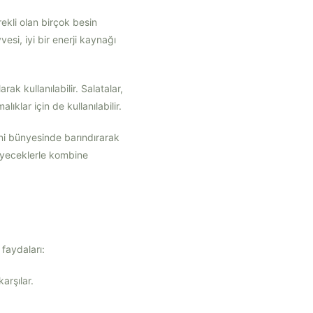
rekli olan birçok besin
si, iyi bir enerji kaynağı
rak kullanılabilir. Salatalar,
ıklar için de kullanılabilir.
ini bünyesinde barındırarak
 yiyeceklerle kombine
 faydaları:
arşılar.