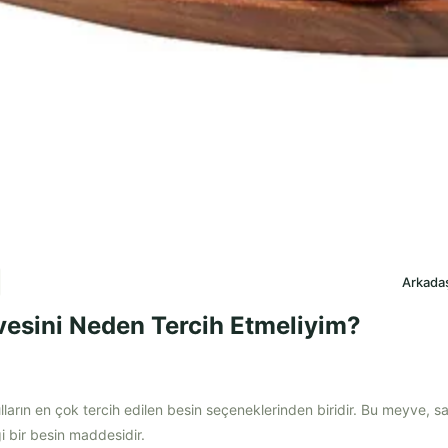
Arkadaş
esini Neden Tercih Etmeliyim?
ılların en çok tercih edilen besin seçeneklerinden biridir. Bu meyve, sağl
iği bir besin maddesidir.