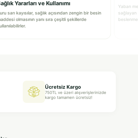
ağlık Yararları ve Kullanımı
Yaban mer
uru sarı kayısılar, sağlık açısından zengin bir besin
sağlayan 
addesi olmasının yanı sıra çeşitli şekillerde
beslenmen
ullanılabilirler.
ve lezzetl
bir katkı 
Ücretsiz Kargo
750TL ve üzeri alışverişlerinizde
kargo tamamen ücretsiz!