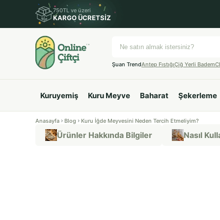
750TL ve üzeri
KARGO ÜCRETSİZ
Şuan Trend
Antep Fıstığı
Çiğ Yerli Badem
C
Kuruyemiş
Kuru Meyve
Baharat
Şekerleme
Anasayfa
Blog
Kuru İğde Meyvesini Neden Tercih Etmeliyim?
Ürünler Hakkında Bilgiler
Nasıl Kulla