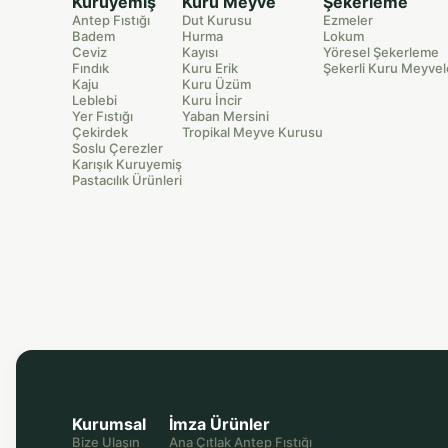
Kuruyemiş
Kuru Meyve
Şekerleme
Antep Fıstığı
Dut Kurusu
Ezmeler
Badem
Hurma
Lokum
Ceviz
Kayısı
Yöresel Şekerleme
Fındık
Kuru Erik
Şekerli Kuru Meyvel
Kaju
Kuru Üzüm
Leblebi
Kuru İncir
Yer Fıstığı
Yaban Mersini
Çekirdek
Tropikal Meyve Kurusu
Soslu Çerezler
Karışık Kuruyemiş
Pastacılık Ürünleri
Kurumsal
İmza Ürünler
Bize Ulaşın
Ana Çıtlak Antep Fıstığı