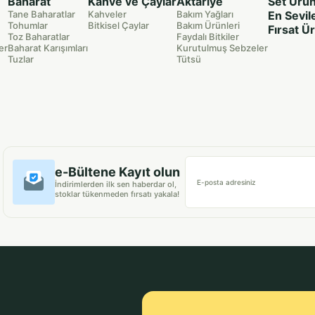
Baharat
Kahve ve Çaylar
Aktariye
Set Ürün
Tane Baharatlar
Kahveler
Bakım Yağları
En Sevil
Tohumlar
Bitkisel Çaylar
Bakım Ürünleri
Fırsat Ü
Toz Baharatlar
Faydalı Bitkiler
er
Baharat Karışımları
Kurutulmuş Sebzeler
Tuzlar
Tütsü
e-Bültene Kayıt olun
E-posta adresiniz
İndirimlerden ilk sen haberdar ol,
stoklar tükenmeden fırsatı yakala!