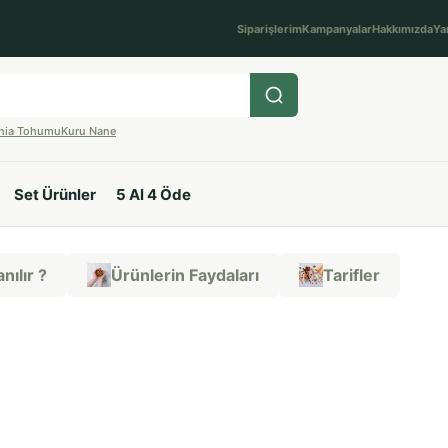
Siparişlerim
Kampanyalar
Hakkımızda
Ya
hia Tohumu
Kuru Nane
Set Ürünler
5 Al 4 Öde
nılır ?
Ürünlerin Faydaları
Tarifler