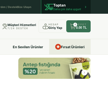
Toptan
rdım / Destek
Bize Ulaşın
Daha çok daha uygun!
Müşteri Hizmetleri
HESAP
SEPET
0
Giriş Yap
0.00 TL
7/24 DESTEK
En Sevilen Ürünler
Fırsat Ürünleri