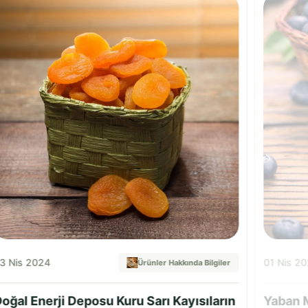
3 Nis 2024
01 Nis 2
Ürünler Hakkında Bilgiler
oğal Enerji Deposu Kuru Sarı Kayısıların
Yaban M