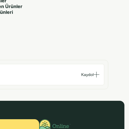
ler
en Ürünler
rünleri
Kaydol