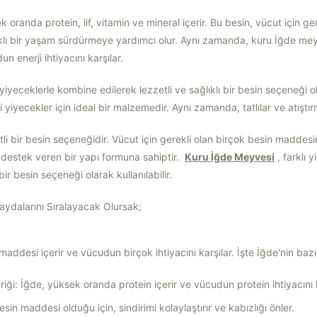
k oranda protein, lif, vitamin ve mineral içerir. Bu besin, vücut için ge
klı bir yaşam sürdürmeye yardımcı olur. Aynı zamanda, kuru İğde meyve
n enerji ihtiyacını karşılar.
ı yiyeceklerle kombine edilerek lezzetli ve sağlıklı bir besin seçeneği ola
yiyecekler için ideal bir malzemedir. Aynı zamanda, tatlılar ve atıştırmal
tli bir besin seçeneğidir. Vücut için gerekli olan birçok besin maddes
 destek veren bir yapı formuna sahiptir.
Kuru İğde Meyvesi
, farklı
 bir besin seçeneği olarak kullanılabilir.
Faydalarını Sıralayacak Olursak;
addesi içerir ve vücudun birçok ihtiyacını karşılar. İşte İğde'nin bazı
iği: İğde, yüksek oranda protein içerir ve vücudun protein ihtiyacını k
ir besin maddesi olduğu için, sindirimi kolaylaştırır ve kabızlığı önler.